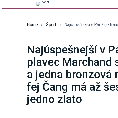
Home
Šport
Najúspešnejší v Pa
plavec Marchand s 
a jedna bronzová 
fej Čang má až šes
jedno zlato