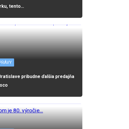
rku, tento…
PRÁVY
Bratislave pribudne ďalšia predajňa
sco