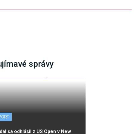
ujímavé správy
PORT
dal sa odhlásil z US Open v New