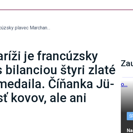
Najúspešnejší v Paríži je francúzsky plavec Marchand s bilanciou štyri zlaté a jedna bronzová medaila. Číňanka Jü-fej Čang má až šesť kovov, ale ani jedno zlato
ríži je francúzsky
Za
bilanciou štyri zlaté
medaila. Číňanka Jü-
ť kovov, ale ani
Š
Na