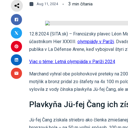
3
min čítania
Aug 11, 2024
12.8.2024 (SITA.sk) – Francúzsky plavec Léon Ma
účastníkom Hier XXXIII.
olympiády v Paríži
. Dvad
publika v La Défense Arene, keď vybojoval štyri z
Viac o téme: Letná olympiáda v Paríži 2024
Marchand vyhral obe polohovkové preteky na 200 
motýlik a bronz pridal zo štafety na 4x 100 m po
vylovila z vody čínska plavkyňa Jü-fej Čang, ale an
Plavkyňa Jü-fej Čang ich zí
Jü-fej Čang získala striebro ako členka zmiešanej
bronzová bola – na 50 m voľný spôsob, 100 m mot