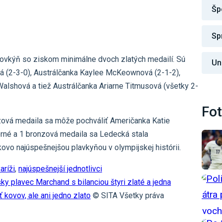
Šp
Sp
rtovkýň so ziskom minimálne dvoch zlatých medailí. Sú
Un
 (2-3-0), Austrálčanka Kaylee McKeownová (2-1-2),
alshová a tiež Austrálčanka Ariarne Titmusová (všetky 2-
Fot
onzová medaila sa môže pochváliť Američanka Katie
borné a 1 bronzová medaila sa Ledecká stala
vo najúspešnejšou plavkyňou v olympijskej histórii.
aríži
,
najúspešnejší jednotlivci
sky plavec Marchand s bilanciou štyri zlaté a jedna
kovov, ale ani jedno zlato
© SITA Všetky práva