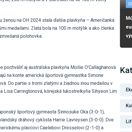
S
Mú
ou ženou na OH 2024 stala ďalšia plavkyňa – Američanka
eu
ými medailami. Zlatá bola na 100 m motýlik a ako členka
vý
 zmiešaná polohovka.
e pochváliť aj austrálska plavkyňa Mollie O’Callaghanová
Kat
á majú na konte americká športová gymnastka Simone
. Do partie s tromi zlatými a žiadnou inou medailou v
Ek
ka Lisa Carringtonová, kórejská lukostrelkyňa Sihyeon Lim
Ku
 japonský športový gymnasta Šinnosuke Oka (3-0-1),
holandský dráhový cyklista Harrie Lavreysen (3-0-0). Dve
Li
americkému plavcovi Caelebovi Dresselovi (2-1-0) a