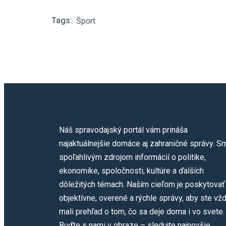
Tags:
Šport
Náš spravodajský portál vám prináša
najaktuálnejšie domáce aj zahraničné správy. S
spoľahlivým zdrojom informácií o politike,
ekonomike, spoločnosti, kultúre a ďalších
dôležitých témach. Naším cieľom je poskytovať
objektívne, overené a rýchle správy, aby ste vž
mali prehľad o tom, čo sa deje doma i vo svete.
Buďte s nami v obraze – sledujte najnovšie