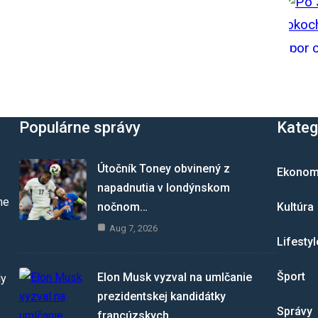
Populárne správy
Kateg
Útočník Toney obvinený z
Ekonom
napadnutia v londýnskom
me
nočnom…
Kultúra
Aug 7, 2026
Lifestyl
Šport
Elon Musk vyzval na umlčanie
dy
prezidentskej kandidátky
Správy
francúzskych…