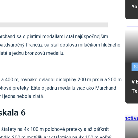
Yo
rchand sa s piatimi medailami stal najúspešnejším
saťdvaročný Francúz sa stal doslova miláčikom hlučného
laté a jednu bronzovú medailu.
S
a 400 m, rovnako ovládol disciplíny 200 m prsia a 200 m
V 
lohové preteky. Ešte o jednu medailu viac ako Marchand
Te
i jedna nebola zlatá.
skala 6
 štafety na 4x 100 m polohové preteky a až päťkrát
ýlik, 200 m motýlik a v štafetách na 4x 100 m voľný