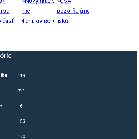
órie
ika
1192
331
e
6
1535
17027