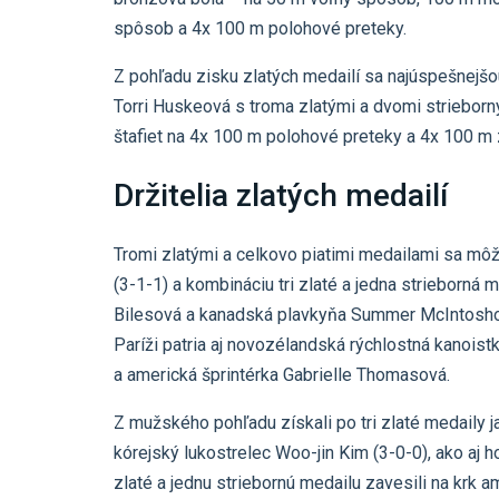
spôsob a 4x 100 m polohové preteky.
Z pohľadu zisku zlatých medailí sa najúspešnejš
Torri Huskeová s troma zlatými a dvomi strieborn
štafiet na 4x 100 m polohové preteky a 4x 100 m
Držitelia zlatých medailí
Tromi zlatými a celkovo piatimi medailami sa môž
(3-1-1) a kombináciu tri zlaté a jedna strieborn
Bilesová a kanadská plavkyňa Summer McIntoshová
Paríži patria aj novozélandská rýchlostná kanoist
a americká šprintérka Gabrielle Thomasová.
Z mužského pohľadu získali po tri zlaté medaily
kórejský lukostrelec Woo-jin Kim (3-0-0), ako aj 
zlaté a jednu striebornú medailu zavesili na krk 