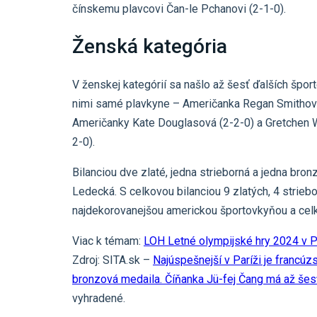
čínskemu plavcovi Čan-le Pchanovi (2-1-0).
Ženská kategória
V ženskej kategórií sa našlo až šesť ďalších špo
nimi samé plavkyne – Američanka Regan Smithová
Američanky Kate Douglasová (2-2-0) a Gretchen W
2-0).
Bilanciou dve zlaté, jedna strieborná a jedna br
Ledecká. S celkovou bilanciou 9 zlatých, 4 strie
najdekorovanejšou americkou športovkyňou a celko
Viac k témam:
LOH Letné olympijské hry 2024 v P
Zdroj: SITA.sk –
Najúspešnejší v Paríži je francúz
bronzová medaila. Číňanka Jü-fej Čang má až šesť 
vyhradené.