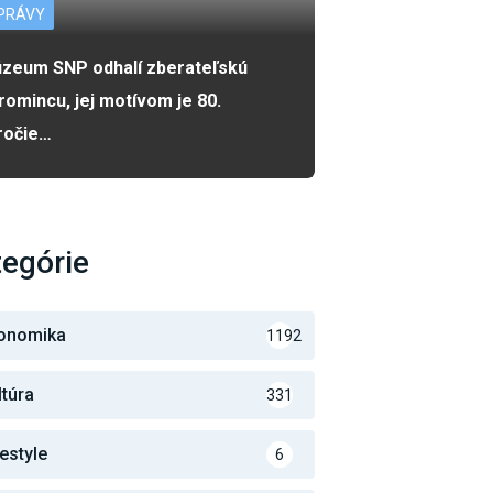
PRÁVY
zeum SNP odhalí zberateľskú
romincu, jej motívom je 80.
ročie…
egórie
onomika
1192
ltúra
331
festyle
6