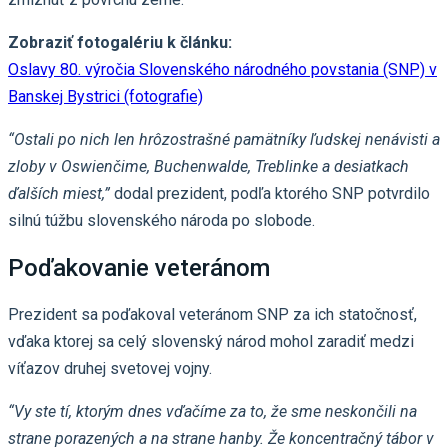
Zobraziť fotogalériu k článku:
Oslavy 80. výročia Slovenského národného povstania (SNP) v
Banskej Bystrici (fotografie)
“Ostali po nich len hrôzostrašné pamätníky ľudskej nenávisti a
zloby v Oswienčime, Buchenwalde, Treblinke a desiatkach
ďalších miest,”
dodal prezident, podľa ktorého SNP potvrdilo
silnú túžbu slovenského národa po slobode.
Poďakovanie veteránom
Prezident sa poďakoval veteránom SNP za ich statočnosť,
vďaka ktorej sa celý slovenský národ mohol zaradiť medzi
víťazov druhej svetovej vojny.
“Vy ste tí, ktorým dnes vďačíme za to, že sme neskončili na
strane porazených a na strane hanby. Že koncentračný tábor v