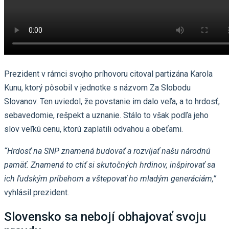
Prezident v rámci svojho príhovoru citoval partizána Karola
Kunu, ktorý pôsobil v jednotke s názvom Za Slobodu
Slovanov. Ten uviedol, že povstanie im dalo veľa, a to hrdosť,
sebavedomie, rešpekt a uznanie. Stálo to však podľa jeho
slov veľkú cenu, ktorú zaplatili odvahou a obeťami.
“Hrdosť na SNP znamená budovať a rozvíjať našu národnú
pamäť. Znamená to ctiť si skutočných hrdinov, inšpirovať sa
ich ľudským príbehom a vštepovať ho mladým generáciám,”
vyhlásil prezident.
Slovensko sa nebojí obhajovať svoju