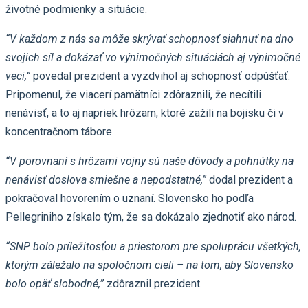
životné podmienky a situácie.
“V každom z nás sa môže skrývať schopnosť siahnuť na dno
svojich síl a dokázať vo výnimočných situáciách aj výnimočné
veci,”
povedal prezident a vyzdvihol aj schopnosť odpúšťať.
Pripomenul, že viacerí pamätníci zdôraznili, že necítili
nenávisť, a to aj napriek hrôzam, ktoré zažili na bojisku či v
koncentračnom tábore.
“V porovnaní s hrôzami vojny sú naše dôvody a pohnútky na
nenávisť doslova smiešne a nepodstatné,”
dodal prezident a
pokračoval hovorením o uznaní. Slovensko ho podľa
Pellegriniho získalo tým, že sa dokázalo zjednotiť ako národ.
“SNP bolo príležitosťou a priestorom pre spoluprácu všetkých,
ktorým záležalo na spoločnom cieli – na tom, aby Slovensko
bolo opäť slobodné,”
zdôraznil prezident.