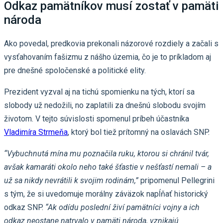
Odkaz pamätníkov musí zostať v pamäti
národa
Ako povedal, predkovia prekonali názorové rozdiely a začali s
vysťahovaním fašizmu z nášho územia, čo je to príkladom aj
pre dnešné spoločenské a politické elity.
Prezident vyzval aj na tichú spomienku na tých, ktorí sa
slobody už nedožili, no zaplatili za dnešnú slobodu svojím
životom. V tejto súvislosti spomenul príbeh účastníka
Vladimíra Strmeňa
, ktorý bol tiež prítomný na oslavách SNP.
“Vybuchnutá mína mu poznačila ruku, ktorou si chránil tvár,
avšak kamaráti okolo neho také šťastie v nešťastí nemali – a
už sa nikdy nevrátili k svojim rodinám,”
pripomenul Pellegrini
s tým, že si uvedomuje morálny záväzok napĺňať historický
odkaz SNP.
“Ak odídu poslední živí pamätníci vojny a ich
odkaz neostane natrvalo v pamäti národa, vznikajú