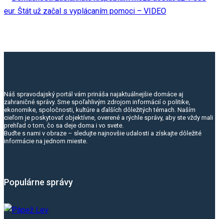
Náš spravodajský portál vám prináša najaktuálnejšie domáce aj
zahraničné správy. Sme spoľahlivým zdrojom informácií o politike,
ekonomike, spoločnosti, kultúre a ďalších dôležitých témach. Naším
cieľom je poskytovať objektívne, overené a rýchle správy, aby ste vždy mali
prehľad o tom, čo sa deje doma i vo svete.
Buďte s nami v obraze – sledujte najnovšie udalosti a získajte dôležité
informácie na jednom mieste.
Populárne správy