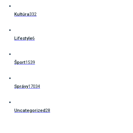
Kultúra
332
Lifestyle
6
Šport
1539
Správy
17034
Uncategorized
28