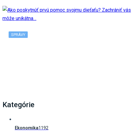
SPRÁVY
Ako poskytnúť prvú pomoc svojmu dieťaťu?
Zachrániť vás môže unikátna…
Kategórie
Ekonomika
1192