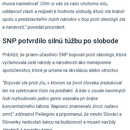
musia nasledovať. Ctím si vás za vašu vnútornú silu,
oddanosť vlasti a rešpekt k hodnote slobody, ktorú ste bránili
spolu s predstaviteľmi iných národov v boji proti ideológii zla
a nenávisti,”
povedal prezident.
SNP potvrdilo silnú túžbu po slobode
Priblížil, že priami účastníci SNP bojovali proti ideológii, ktorá
vyčleňovala celé národy a národnosti ako menejcenné
spoločenstvo, ktoré je určená na likvidáciu alebo otroctvo.
“Bojovali ste proti zlu, v ktorom sa život človeka zredukoval
len na vytetované číslo na predlaktí. A kde o osude nevinných
ľudí rozhodovalo jedno gesto esesáka pri bráne
koncentračného tábora. Napravo znamenalo život, naľavo
smrť,”
zdôraznil Pellegrini a pripomenul, že mnohí Slováci a
Slovenky nedostali šancu na budúcnosť a museli navždy
zmiznúť z povrchu zeme.