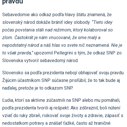
pravdu
Sebavedomie ako odkaz podľa hlavy štátu znamená, že
slovenský národ dokáže brániť idey slobody.
“Tieto idey
počas povstania stáli nad režimom, ktorý kolaboroval so
zlom. Častokrát je nám vnucované, že sme malý a
nepodstatný národ a náš hlas vo svete nič neznamená. Nie je
to však pravda,”
upozornil Pellegrini s tým, že odkaz SNP zo
Slovenska vytvoril sebavedomý národ.
Slovensko sa podľa prezidenta nebojí obhajovať svoju pravdu.
Žijúcim účastníkom SNP súčasne prisľúbil, že to tak bude aj
naďalej, pretože je to odkazom SNP.
Ľudia, ktorí sa aktívne zúčastnili na SNP alebo mu pomáhali,
podľa prezidenta tvorili aj rešpekt. Ako zdôraznil, boli nútení
vziať do ruky zbraň, riskovať svoje životy a zdravie, zápasiť s
nedostatkom potravy a znášať ťažké, často až hraničné