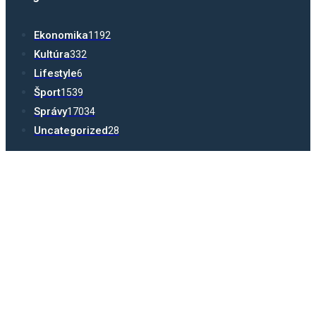
Ekonomika
1192
Kultúra
332
Lifestyle
6
Šport
1539
Správy
17034
Uncategorized
28