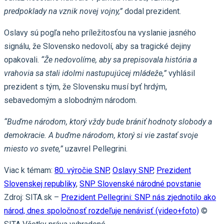
predpoklady na vznik novej vojny,”
dodal prezident.
Oslavy sú pogľa neho príležitosťou na vyslanie jasného
signálu, že Slovensko nedovolí, aby sa tragické dejiny
opakovali.
“Že nedovolíme, aby sa prepisovala história a
vrahovia sa stali idolmi nastupujúcej mládeže,”
vyhlásil
prezident s tým, že Slovensku musí byť hrdým,
sebavedomým a slobodným národom.
“Buďme národom, ktorý vždy bude brániť hodnoty slobody a
demokracie. A buďme národom, ktorý si vie zastať svoje
miesto vo svete,”
uzavrel Pellegrini.
Viac k témam:
80. výročie SNP
,
Oslavy SNP
,
Prezident
Slovenskej republiky
,
SNP Slovenské národné povstanie
Zdroj: SITA.sk –
Prezident Pellegrini: SNP nás zjednotilo ako
národ, dnes spoločnosť rozdeľuje nenávisť (video+foto)
©