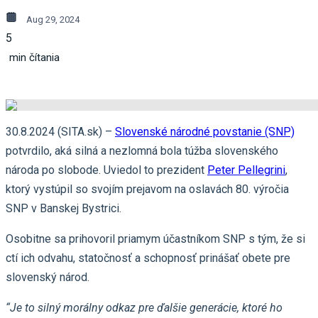
Aug 29, 2024
5
min čítania
30.8.2024 (SITA.sk) –
Slovenské národné povstanie (SNP)
potvrdilo, aká silná a nezlomná bola túžba slovenského
národa po slobode. Uviedol to prezident
Peter Pellegrini
,
ktorý vystúpil so svojím prejavom na oslavách 80. výročia
SNP v Banskej Bystrici.
Osobitne sa prihovoril priamym účastníkom SNP s tým, že si
ctí ich odvahu, statočnosť a schopnosť prinášať obete pre
slovenský národ.
“Je to silný morálny odkaz pre ďalšie generácie, ktoré ho