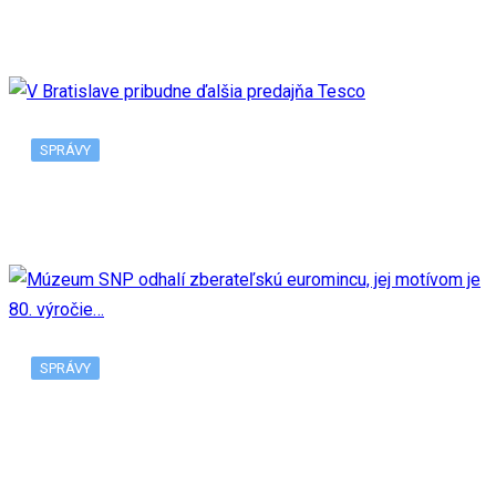
Nadal sa odhlásil z US Open v New Yorku, tento…
SPRÁVY
V Bratislave pribudne ďalšia predajňa Tesco
SPRÁVY
Múzeum SNP odhalí zberateľskú euromincu, jej
motívom je 80. výročie…