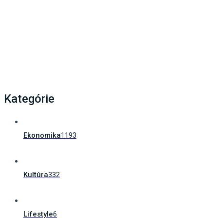
Ako poskytnúť prvú pomoc svojmu dieťaťu?
Zachrániť vás môže unikátna…
Kategórie
Ekonomika
1193
Kultúra
332
Lifestyle
6