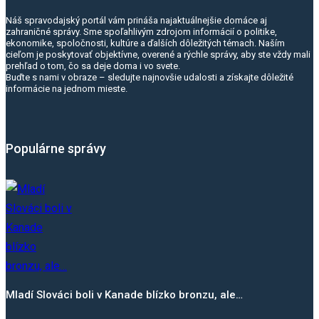
Náš spravodajský portál vám prináša najaktuálnejšie domáce aj
zahraničné správy. Sme spoľahlivým zdrojom informácií o politike,
ekonomike, spoločnosti, kultúre a ďalších dôležitých témach. Naším
cieľom je poskytovať objektívne, overené a rýchle správy, aby ste vždy mali
prehľad o tom, čo sa deje doma i vo svete.
Buďte s nami v obraze – sledujte najnovšie udalosti a získajte dôležité
informácie na jednom mieste.
Populárne správy
Mladí Slováci boli v Kanade blízko bronzu, ale…