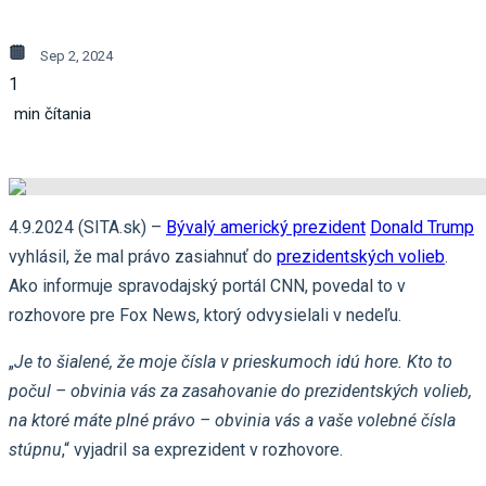
Sep 2, 2024
1
min čítania
4.9.2024 (SITA.sk) –
Bývalý americký prezident
Donald Trump
vyhlásil, že mal právo zasiahnuť do
prezidentských volieb
.
Ako informuje spravodajský portál CNN, povedal to v
rozhovore pre Fox News, ktorý odvysielali v nedeľu.
„
Je to šialené, že moje čísla v prieskumoch idú hore. Kto to
počul – obvinia vás za zasahovanie do prezidentských volieb,
na ktoré máte plné právo – obvinia vás a vaše volebné čísla
stúpnu
,“ vyjadril sa exprezident v rozhovore.