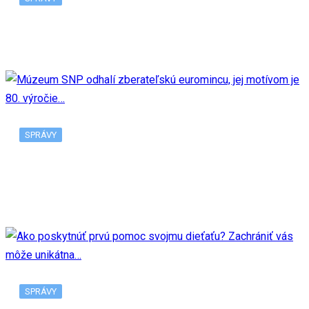
V Bratislave pribudne ďalšia predajňa Tesco
SPRÁVY
Múzeum SNP odhalí zberateľskú euromincu, jej
motívom je 80. výročie…
SPRÁVY