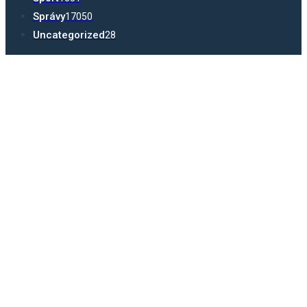
Správy
17050
Uncategorized
28