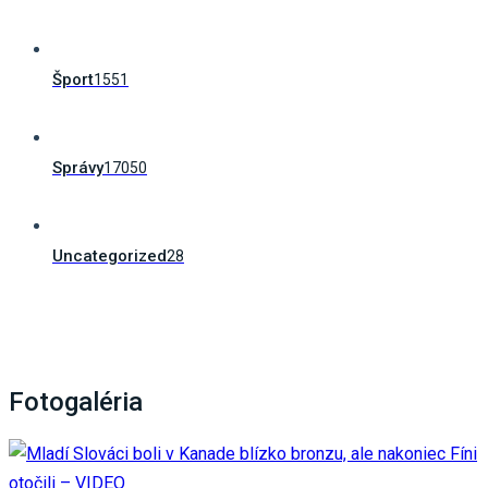
Šport
1551
Správy
17050
Uncategorized
28
Fotogaléria