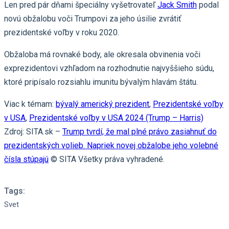
Len pred pár dňami špeciálny vyšetrovateľ
Jack Smith
podal
novú obžalobu voči Trumpovi za jeho úsilie zvrátiť
prezidentské voľby v roku 2020.
Obžaloba má rovnaké body, ale okresala obvinenia voči
exprezidentovi vzhľadom na rozhodnutie najvyššieho súdu,
ktoré pripísalo rozsiahlu imunitu bývalým hlavám štátu.
Viac k témam:
bývalý americký prezident
,
Prezidentské voľby
v USA
,
Prezidentské voľby v USA 2024 (Trump – Harris)
Zdroj: SITA.sk –
Trump tvrdí, že mal plné právo zasiahnuť do
prezidentských volieb. Napriek novej obžalobe jeho volebné
čísla stúpajú
© SITA Všetky práva vyhradené.
Tags:
Svet