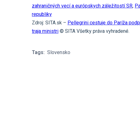
zahraničných vecí a európskych záležitostí SR
,
Pa
republiky
Zdroj: SITA.sk –
Pellegrini cestuje do Paríža pod
traja ministri
© SITA Všetky práva vyhradené.
Tags:
Slovensko