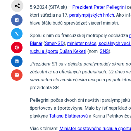
5.9.2024 (SITA.sk) –
Prezident
Peter Pellegrini
ce
ktorí súťažia na 17.
paralympijských hrách
. Ako i
hlavu štátu budú sprevádzať viacerí ministri.
Spolu s ním do francúzskej metropoly odchádza
Blanár
(
Smer-SD
),
minister práce, sociálnych vecí
ruchu a športu
Dušan Keketi
(nom.
SNS
).
„
Prezident SR sa v dejisku paralympiády okrem p
zúčastní aj na oficiálnych podujatiach. Už dnes v
slávnostná slovensko-česká recepcia pri príležitost
prezidenta SR.
Pellegrini počas dvoch dní navštívi paralympijsk
športovcov a športovkyne. Malo by ísť napríklad 
plavkyne
Tatianu Blattnerovú
a Karinu Petrikovičov
Viac k témam:
Minister cestovného ruchu a šport