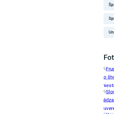
Šp
Sp
Un
Fot