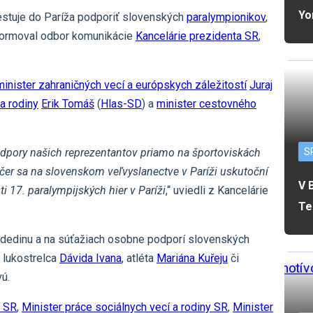
Yo
stuje do Paríža podporiť slovenských
paralympionikov
,
nformoval odbor komunikácie
Kancelárie prezidenta SR
,
minister zahraničných vecí a európskych záležitostí
Juraj
 a rodiny
Erik Tomáš
(
Hlas-SD
) a
minister cestovného
S
odpory našich reprezentantov priamo na športoviskách
ečer sa na slovenskom veľvyslanectve v Paríži uskutoční
V 
i 17. paralympijských hier v Paríži
,“ uviedli z Kancelárie
Te
ú dedinu a na súťažiach osobne podporí slovenských
o lukostrelca
Dávida Ivana
, atléta
Mariána Kuřeju
či
ú.
u SR
,
Minister práce sociálnych vecí a rodiny SR
,
Minister