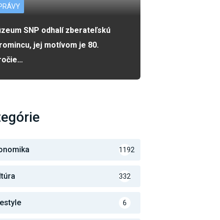
PRÁVY
zeum SNP odhalí zberateľskú
romincu, jej motívom je 80.
ročie…
egórie
onomika
1192
ltúra
332
festyle
6