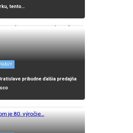
rku, tento…
PRÁVY
Bratislave pribudne ďalšia predajňa
sco