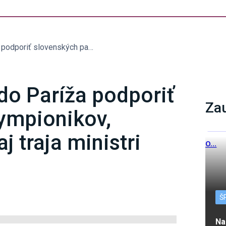
Pellegrini cestuje do Paríža podporiť slovenských paralympionikov, odchádzajú s ním aj traja ministri
 do Paríža podporiť
Za
ympionikov,
j traja ministri
Š
Na