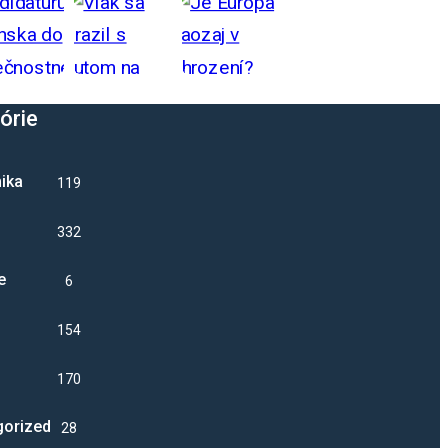
órie
ika
1192
332
e
6
1543
17041
gorized
28