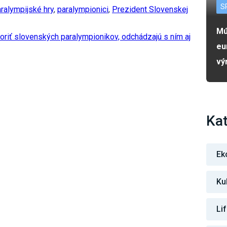
S
ralympijské hry
,
paralympionici
,
Prezident Slovenskej
Mú
poriť slovenských paralympionikov, odchádzajú s ním aj
eu
vý
Kat
Ek
Ku
Li