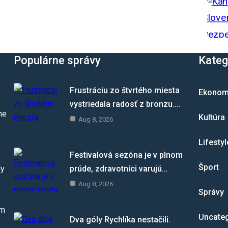
Populárne správy
Kateg
Frustráciu zo štvrtého miesta
Ekonom
vystriedala radosť z bronzu.…
me
Kultúra
Aug 8, 2026
Lifestyl
Festivalová sezóna je v plnom
Šport
prúde, zdravotníci varujú…
dy
Aug 8, 2026
Správy
om
Uncate
Dva góly Rychlíka nestačili.