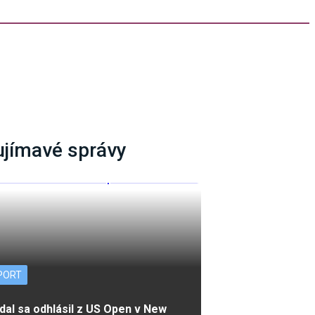
ujímavé správy
PORT
dal sa odhlásil z US Open v New