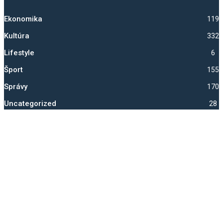
Ekonomika
1193
Kultúra
332
Lifestyle
6
Šport
1552
Správy
1705
Uncategorized
28