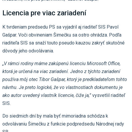
Licencia pre viac zariadení
K tvrdeniam predsedu PS sa vyjadril aj riaditeľ SIS Pavol
Gašpar. Voči obvineniam Šimečku sa ostro ohrádza. Podľa
riaditeľa SIS sa snaží touto pseudo kauzou zakryť skutočné
dôvody jeho odvolávania.
„V rámci rodiny máme zakúpenú licenciu Microsoft Office,
ktorá je určená na viac zariadení. Jedno z týchto zariadení
používa môj otec Tibor Gašpar, ktorý je predkladateľom tohto
návrhu. Je preto logické, že vo vlastnostiach dokumentu je
ako autor uvedený vlastník licencie, čiže ja,”
vysvetlil riaditeľ
SIS.
Do siedmich dní by mala byť mimoriadna schôdza k
odvolávaniu Šimečku z funkcie podpredsedu Národnej rady
SR.