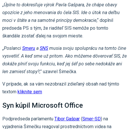
„
Úplne to dokresľuje výrok Pavla Gašpara, že chápe obavy
opozície z jeho menovania do čela SIS. Ide o útok na deľbu
moci v štáte a na samotné princípy demokracie
,“ doplnil
predseda PS s tým, že riaditeľ SIS nemôže po tomto
škandále zostať ďalej na svojom mieste.
„
Poslanci
Smeru
a
SNS
musia svoju spoluprácu na tomto čine
vysvetliť. A keď sme už pritom. Ako môžeme dôverovať SIS, že
dokáže plniť svoju funkciu, keď jej šéf po sebe nedokáže ani
len zamiesť stopy?
,” uzavrel Šimečka.
V prípade, ak sa vám nezobrazil zdieľaný obsah nad týmto
textom
kliknite sem
Syn kúpil Microsoft Office
Podpredseda parlamentu
Tibor Gašpar
(
Smer-SD
) na
vyjadrenia Šimečku reagoval prostredníctvom videa na