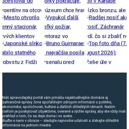
Náš spravodajský portál vám prináša najaktuálnejšie domáce aj
zahraničné správy. Sme spoľahlivým zdrojom informácií o politike,
ekonomike, spoločnosti, kultúre a ďalších dôležitých témach. Naším
cieľom je poskytovať objektívne, overené a rýchle správy, aby ste vždy mali
prehľad o tom, čo sa deje doma i vo svete.
Buďte s nami v obraze – sledujte najnovšie udalosti a získajte dôležité
informácie na jednom mieste.