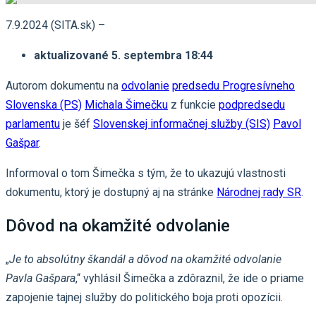
7.9.2024 (SITA.sk) –
aktualizované 5. septembra 18:44
Autorom dokumentu na
odvolanie
predsedu Progresívneho
Slovenska (PS)
Michala Šimečku
z funkcie
podpredsedu
parlamentu
je šéf
Slovenskej informačnej služby (SIS)
Pavol
Gašpar
.
Informoval o tom Šimečka s tým, že to ukazujú vlastnosti
dokumentu, ktorý je dostupný aj na stránke
Národnej rady SR
.
Dôvod na okamžité odvolanie
„
Je to absolútny škandál a dôvod na okamžité odvolanie
Pavla Gašpara
,“ vyhlásil Šimečka a zdôraznil, že ide o priame
zapojenie tajnej služby do politického boja proti opozícii.