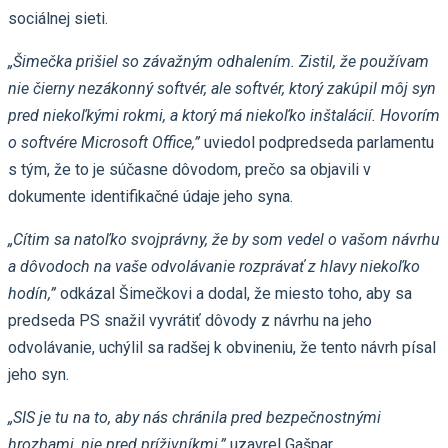
sociálnej sieti.
„Šimečka prišiel so závažným odhalením. Zistil, že používam
nie čierny nezákonný softvér, ale softvér, ktorý zakúpil môj syn
pred niekoľkými rokmi, a ktorý má niekoľko inštalácií. Hovorím
o softvére Microsoft Office,”
uviedol podpredseda parlamentu
s tým, že to je súčasne dôvodom, prečo sa objavili v
dokumente identifikačné údaje jeho syna.
„Cítim sa natoľko svojprávny, že by som vedel o vašom návrhu
a dôvodoch na vaše odvolávanie rozprávať z hlavy niekoľko
hodín,”
odkázal Šimečkovi a dodal, že miesto toho, aby sa
predseda PS snažil vyvrátiť dôvody z návrhu na jeho
odvolávanie, uchýlil sa radšej k obvineniu, že tento návrh písal
jeho syn.
„SIS je tu na to, aby nás chránila pred bezpečnostnými
hrozbami, nie pred príživníkmi,”
uzavrel Gašpar.