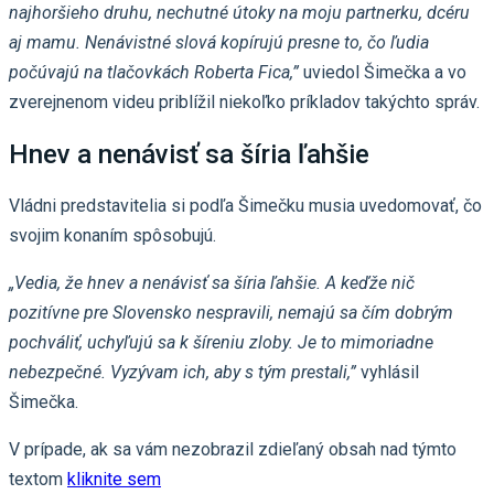
najhoršieho druhu, nechutné útoky na moju partnerku, dcéru
aj mamu. Nenávistné slová kopírujú presne to, čo ľudia
počúvajú na tlačovkách Roberta Fica,”
uviedol Šimečka a vo
zverejnenom videu priblížil niekoľko príkladov takýchto správ.
Hnev a nenávisť sa šíria ľahšie
Vládni predstavitelia si podľa Šimečku musia uvedomovať, čo
svojim konaním spôsobujú.
„Vedia, že hnev a nenávisť sa šíria ľahšie. A keďže nič
pozitívne pre Slovensko nespravili, nemajú sa čím dobrým
pochváliť, uchyľujú sa k šíreniu zloby. Je to mimoriadne
nebezpečné. Vyzývam ich, aby s tým prestali,”
vyhlásil
Šimečka.
V prípade, ak sa vám nezobrazil zdieľaný obsah nad týmto
textom
kliknite sem