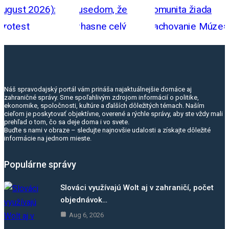
Náš spravodajský portál vám prináša najaktuálnejšie domáce aj
zahraničné správy. Sme spoľahlivým zdrojom informácií o politike,
ekonomike, spoločnosti, kultúre a ďalších dôležitých témach. Naším
cieľom je poskytovať objektívne, overené a rýchle správy, aby ste vždy mali
prehľad o tom, čo sa deje doma i vo svete.
Buďte s nami v obraze – sledujte najnovšie udalosti a získajte dôležité
informácie na jednom mieste.
Populárne správy
Slováci využívajú Wolt aj v zahraničí, počet
objednávok…
Aug 6, 2026