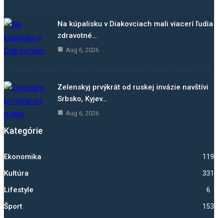
Na kúpalisku v Diakovciach mali viacerí ľudia
zdravotné…
Aug 6, 2026
Zelenskyj prvýkrát od ruskej invázie navštívi
Srbsko, Kyjev…
Aug 6, 2026
Kategórie
Ekonomika
1192
Kultúra
331
Lifestyle
6
Šport
1530