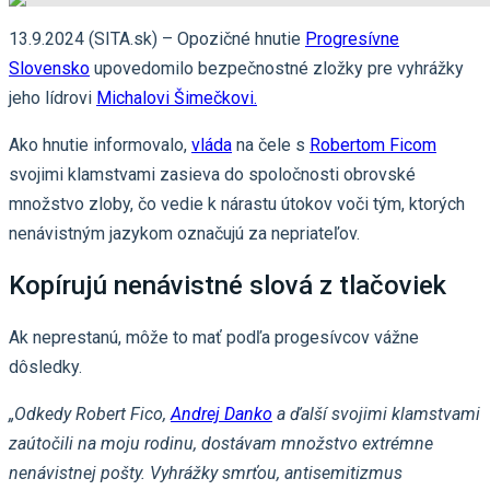
13.9.2024 (SITA.sk) – Opozičné hnutie
Progresívne
Slovensko
upovedomilo bezpečnostné zložky pre vyhrážky
jeho lídrovi
Michalovi Šimečkovi.
Ako hnutie informovalo,
vláda
na čele s
Robertom Ficom
svojimi klamstvami zasieva do spoločnosti obrovské
množstvo zloby, čo vedie k nárastu útokov voči tým, ktorých
nenávistným jazykom označujú za nepriateľov.
Kopírujú nenávistné slová z tlačoviek
Ak neprestanú, môže to mať podľa progesívcov vážne
dôsledky.
„Odkedy Robert Fico,
Andrej Danko
a ďalší svojimi klamstvami
zaútočili na moju rodinu, dostávam množstvo extrémne
nenávistnej pošty. Vyhrážky smrťou, antisemitizmus