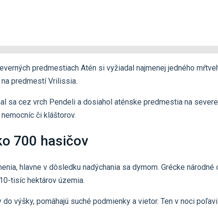
severných predmestiach Atén si vyžiadal najmenej jedného mŕtveh
 na predmestí Vrilissia.
hnal sa cez vrch Pendeli a dosiahol aténske predmestia na sever
 nemocníc či kláštorov.
ko 700 hasičov
ranenia, hlavne v dôsledku nadýchania sa dymom. Grécke národné 
10-tisíc hektárov územia.
v do výšky, pomáhajú suché podmienky a vietor. Ten v noci poľavi