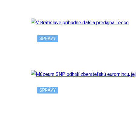
Nadal sa odhlásil z US Open v New Yorku, 
SPRÁVY
V Bratislave pribudne ďalšia predajňa Tesc
SPRÁVY
Múzeum SNP odhalí zberateľskú euromincu,