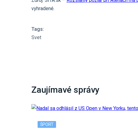
Zdroj: SITA.sk –
Rozsiahly požiar pri Aténach má 
vyhradené.
Tags:
Svet
Zaujímavé správy
ŠPORT