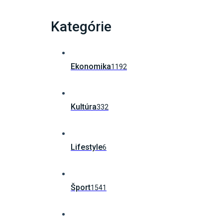
Kategórie
Ekonomika
1192
Kultúra
332
Lifestyle
6
Šport
1541