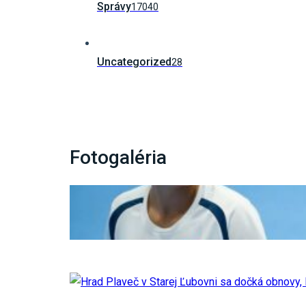
Správy
17040
Uncategorized
28
Fotogaléria