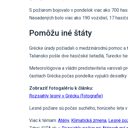
S požiarom bojovalo v pondelok viac ako 700 hasi
Nasadených bolo viac ako 190 vozidiel, 17 hasičsk
Pomôžu iné štáty
Grécke úrady požiadali o medzinárodnú pomoc a tá
Taliansko pošle dve hasičské lietadlá, Turecko ti
Meteorológovia a vládni predstavitelia varovali
častiach Grécka počas pondelka vypukli desiatky 
Zobraziť fotogalériu k článku:
Rozsiahly lesný v Grécku (fotografie)
Lesné požiare sú počas suchého, horúceho leta v 
Viac k témam:
Atény
,
Klimatická zmena
,
Lesné pož