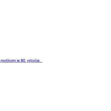
tento…
o
 jej motívom je 80. výročie…