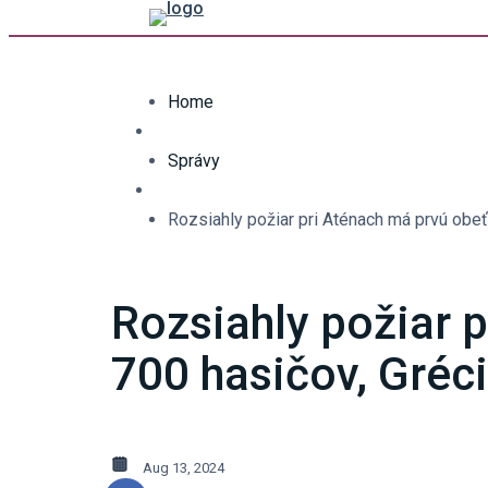
Home
Správy
Rozsiahly požiar pri Aténach má prvú obe
Rozsiahly požiar 
700 hasičov, Gréc
Aug 13, 2024