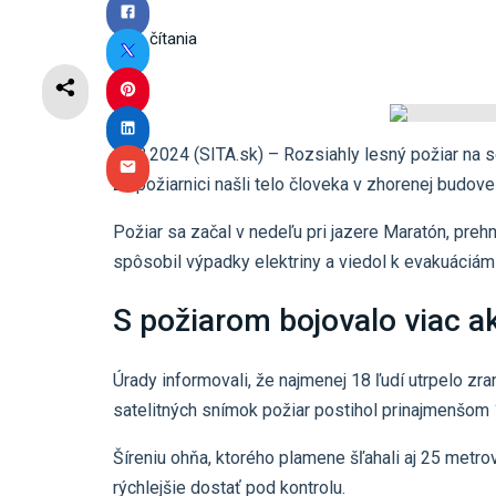
2
min čítania
14.8.2024 (SITA.sk) – Rozsiahly lesný požiar na 
že požiarnici našli telo človeka v zhorenej budove
Požiar sa začal v nedeľu pri jazere Maratón, pre
spôsobil výpadky elektriny a viedol k evakuáciám
S požiarom bojovalo viac a
Úrady informovali, že najmenej 18 ľudí utrpelo z
satelitných snímok požiar postihol prinajmenšom 
Šíreniu ohňa, ktorého plamene šľahali aj 25 metro
rýchlejšie dostať pod kontrolu.