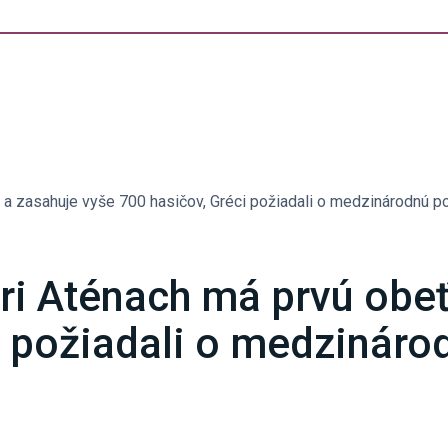
ť a zasahuje vyše 700 hasičov, Gréci požiadali o medzinárodnú p
pri Aténach má prvú obe
i požiadali o medzináro