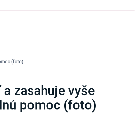
omoc (foto)
ť a zasahuje vyše
dnú pomoc (foto)