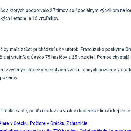
čov, ktorých podporvalo 27 tímov so špeciálnym výcvikom na lesn
ých lietadiel a 16 vrtuľníkov.
 by mala začať prichádzať už v utorok. Francúzsko poskytne Gré
ež a aj vrtuľník a Česko 75 hasičov a 25 vozidiel. Pomoc chystaj
 pred zvýšeným nebezpečenstvom vzniku lesných požiarov v dôsle
požiarov.
Grécku časté, podľa úradov sú však v dôsledku klimatickej zmeny
iare v Grécku
,
Požiare v Grécku
,
Zahraničie