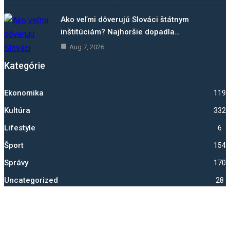
Ako veľmi dôverujú Slováci štátnym
inštitúciám? Najhoršie dopadla…
Aug 7, 2026
Kategórie
Ekonomika
1192
Kultúra
332
Lifestyle
6
Šport
1540
Správy
1703
Uncategorized
28