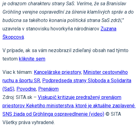
je odrazom charakteru strany SaS. Veríme, že sa Branislav
Gröhling verejne ospravedlní za šírenie klamlivých správ a do
budúcna sa takéhoto konania politická strana SaS zdrží,”
uzavrela v stanovisku hovorkyňa národniarov
Zuzana
Škopcová
.
V prípade, ak sa vám nezobrazil zdieľaný obsah nad týmto
textom
kliknite sem
Viac k témam:
Kancelárske priestory
,
Minister cestovného
ruchu a športu SR
,
Podpredseda strany Sloboda a Solidarita
(SaS)
,
Povodne
,
Prenájom
Zdroj: SITA.sk –
Viskupič kritizuje predražený prenájom
priestorov Keketiho ministerstva, ktoré je aktuálne zaplavené.
SNS žiada od Gröhlinga ospravedlnenie (video)
© SITA
Všetky práva vyhradené.