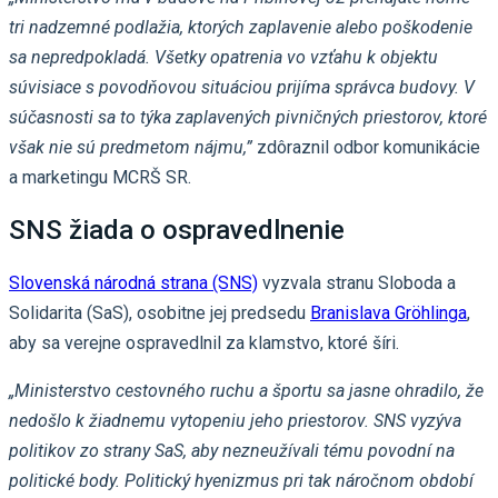
tri nadzemné podlažia, ktorých zaplavenie alebo poškodenie
sa nepredpokladá. Všetky opatrenia vo vzťahu k objektu
súvisiace s povodňovou situáciou prijíma správca budovy. V
súčasnosti sa to týka zaplavených pivničných priestorov, ktoré
však nie sú predmetom nájmu,”
zdôraznil odbor komunikácie
a marketingu MCRŠ SR.
SNS žiada o ospravedlnenie
Slovenská národná strana (SNS)
vyzvala stranu Sloboda a
Solidarita (SaS), osobitne jej predsedu
Branislava Gröhlinga
,
aby sa verejne ospravedlnil za klamstvo, ktoré šíri.
„Ministerstvo cestovného ruchu a športu sa jasne ohradilo, že
nedošlo k žiadnemu vytopeniu jeho priestorov. SNS vyzýva
politikov zo strany SaS, aby nezneužívali tému povodní na
politické body. Politický hyenizmus pri tak náročnom období