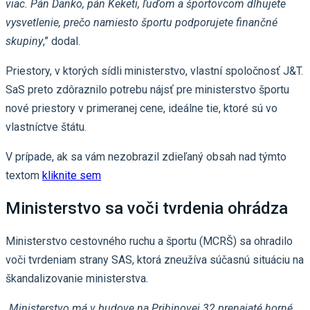
viac. Pán Danko, pán Keketi, ľuďom a športovcom dlhujete
vysvetlenie, prečo namiesto športu podporujete finančné
skupiny
,” dodal.
Priestory, v ktorých sídli ministerstvo, vlastní spoločnosť J&T.
SaS preto zdôraznilo potrebu nájsť pre ministerstvo športu
nové priestory v primeranej cene, ideálne tie, ktoré sú vo
vlastníctve štátu.
V prípade, ak sa vám nezobrazil zdieľaný obsah nad týmto
textom
kliknite sem
Ministerstvo sa voči tvrdenia ohrádza
Ministerstvo cestovného ruchu a športu (MCRŠ) sa ohradilo
voči tvrdeniam strany SAS, ktorá zneužíva súčasnú situáciu na
škandalizovanie ministerstva.
„Ministerstvo má v budove na Pribinovej 32 prenajaté horné