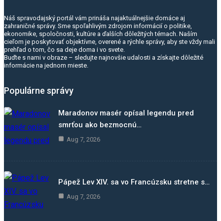
Náš spravodajský portál vám prináša najaktuálnejšie domáce aj
zahraničné správy. Sme spoľahlivým zdrojom informácií o politike,
ekonomike, spoločnosti, kultúre a ďalších dôležitých témach. Naším
cieľom je poskytovať objektívne, overené a rýchle správy, aby ste vždy mali
prehľad o tom, čo sa deje doma i vo svete.
Buďte s nami v obraze – sledujte najnovšie udalosti a získajte dôležité
informácie na jednom mieste.
Populárne správy
Maradonov masér opísal legendu pred
smrťou ako bezmocnú…
Aug 7, 2026
Pápež Lev XIV. sa vo Francúzsku stretne s…
Aug 7, 2026