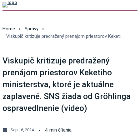
Home
Správy
Viskupič kritizuje predražený prenájom priestorov Keketiho ministerstva, ktoré je aktuálne zaplavené. SNS žiada od Gröhlinga ospravedlnenie (video)
Viskupič kritizuje predražený
prenájom priestorov Keketiho
ministerstva, ktoré je aktuálne
zaplavené. SNS žiada od Gröhlinga
ospravedlnenie (video)
4
min čítania
Sep 16, 2024