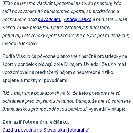
“
Ešte na jar sme viackrát upozornili na to, že priestory, kde
sídli novovzniknuté ministerstvo športu, sú predražené a
nechránené pred
povodňami
.
Andrej Danko
a minister Dušan
Keketi vďaka prenájmu týchto zatopených priestorov
pripravujú slovenský šport každoročne o vyše pol milióna eur
,”
uviedol Viskupič.
Podľa Viskupiča pôvodne plánované finančné prostriedky na
šport v pondelok plávajú dole Dunajom. Uviedol, že už v máji
upozorňoval na predražený nájom a nepotrebné riziko
spojené s možnými povodňami.
“
Už v máji sme poukazovali na to, že tieto priestory nie sú
ochránené pred zvýšenou hladinou Dunaja, že nie sú chránené
Bratislavskou protipovodňovou bariérou
,” vysvetlil Viskupič.
Zobraziť fotogalériu k článku:
Dážď a povodne na Slovensku (fotografie)