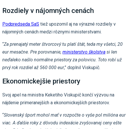
Rozdiely v nájomných cenách
Podpredseda SaS
tiež upozornil aj na výrazné rozdiely v
nájomných cenách medzi rôznymi ministerstvami.
“
Za prenajatý meter štvorcový tu platí štát, teda my všetci, 20
eur mesačne. Pre porovnanie,
ministerstvo školstva
si len
neďaleko našlo normálne priestory za polovicu. Toto robí už
prvý rok rozdiel až 560 000 eur
,” doplnil Viskupič.
Ekonomickejšie priestory
Svoj apel na ministra Keketiho Viskupič končí výzvou na
nájdenie primeranejších a ekonomickejších priestorov.
“
Slovenský šport mohol mať v rozpočte o vyše pol milióna eur
viac. A ďalšie roky z dôvodu indexácie zvyšovanej ceny ešte