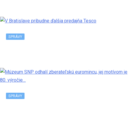
Nadal sa odhlásil z US Open v New Yorku, tento…
SPRÁVY
V Bratislave pribudne ďalšia predajňa Tesco
SPRÁVY
Múzeum SNP odhalí zberateľskú euromincu, jej
motívom je 80. výročie…