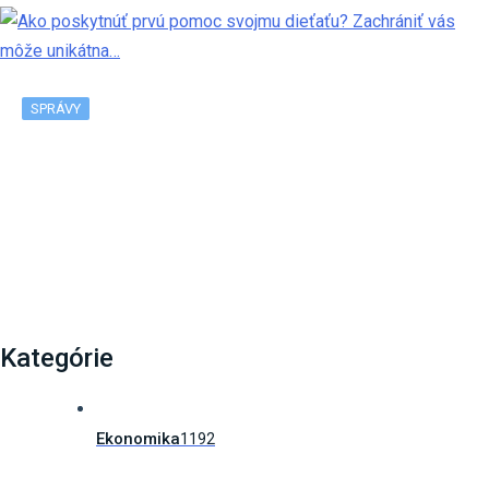
SPRÁVY
Ako poskytnúť prvú pomoc svojmu dieťaťu? Zachrániť
vás môže unikátna…
Kategórie
Ekonomika
1192