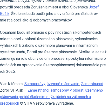
zvládnutie nových výziev v oblasti územného plánovania,”
potvrdil predseda Združenia miest a obcí Slovenska
Jozef
Božik
. Školenia budú podľa jeho slov určené pre štatutárov
miest a obcí, ako aj odborných pracovníkov.
Obsahom budú informácie o povinnostiach a kompetenciách
miest a obcí v oblasti územného plánovania, vykonávacích
vyhláškach k zákonu o územnom plánovaní a informačnom
systéme úradu, Portál pre územné plánovanie. Školitelia sa tiež
zamerajú na rolu obcí v celom procese a poskytnú informácie o
dotáciách na spracovanie územnoplánovacej dokumentácie pre
rok 2025.
Viac k témam:
Samosprávy
,
územné plánovanie
,
Zamestnanci
Zdroj: SITA.sk –
Zamestnanci samospráv v oblasti územného
plánovania prejdú školením o týkajúcich sa zákonoch a
predpisoch
© SITA Všetky práva vyhradené.