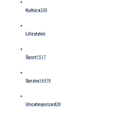
Kultúra
330
Lifestyle
6
Šport
1517
Správy
16974
Uncategorized
28