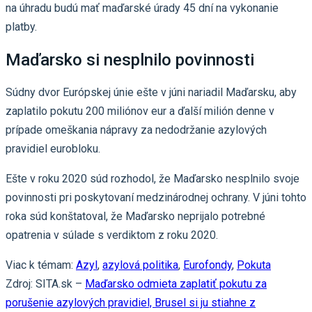
na úhradu budú mať maďarské úrady 45 dní na vykonanie
platby.
Maďarsko si nesplnilo povinnosti
Súdny dvor Európskej únie ešte v júni nariadil Maďarsku, aby
zaplatilo pokutu 200 miliónov eur a ďalší milión denne v
prípade omeškania nápravy za nedodržanie azylových
pravidiel eurobloku.
Ešte v roku 2020 súd rozhodol, že Maďarsko nesplnilo svoje
povinnosti pri poskytovaní medzinárodnej ochrany. V júni tohto
roka súd konštatoval, že Maďarsko neprijalo potrebné
opatrenia v súlade s verdiktom z roku 2020.
Viac k témam:
Azyl
,
azylová politika
,
Eurofondy
,
Pokuta
Zdroj: SITA.sk –
Maďarsko odmieta zaplatiť pokutu za
porušenie azylových pravidiel, Brusel si ju stiahne z