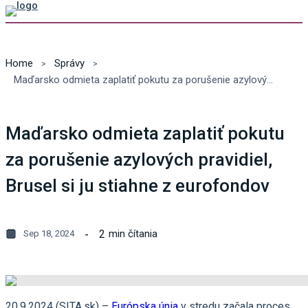
Home
Správy
Maďarsko odmieta zaplatiť pokutu za porušenie azylových pravidiel, Brusel si ju stiahne z eurofondov
Maďarsko odmieta zaplatiť pokutu
za porušenie azylových pravidiel,
Brusel si ju stiahne z eurofondov
2
min čítania
Sep 18, 2024
20.9.2024 (SITA.sk) –
Európska únia
v stredu začala proces