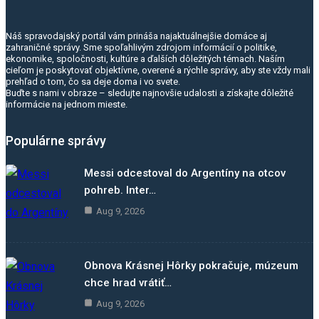
Náš spravodajský portál vám prináša najaktuálnejšie domáce aj
zahraničné správy. Sme spoľahlivým zdrojom informácií o politike,
ekonomike, spoločnosti, kultúre a ďalších dôležitých témach. Naším
cieľom je poskytovať objektívne, overené a rýchle správy, aby ste vždy mali
prehľad o tom, čo sa deje doma i vo svete.
Buďte s nami v obraze – sledujte najnovšie udalosti a získajte dôležité
informácie na jednom mieste.
Populárne správy
Messi odcestoval do Argentíny na otcov
pohreb. Inter…
Aug 9, 2026
Obnova Krásnej Hôrky pokračuje, múzeum
chce hrad vrátiť…
Aug 9, 2026