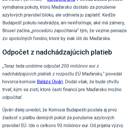
vymáhania pokuty, ktorú Maďarsko dostalo za porušenie
azylových pravidiel bloku, ale odmieta ju zaplatiť. Keďže
Budapešť pokutu neuhrádza, ani neinformuje, aké má zámery,
Brusel začína „
procedúru započítania
“ tým, že vezme peniaze
zo spoločných fondov, ktoré by inak išli do Maďarska.
Odpočet z nadchádzajúcich platieb
„
Teraz teda urobíme odpočet 200 miliónov eur z
nadchádzajúcich platieb z rozpočtu EÚ Maďarsku,
“ povedal
hovorca komisie
Balázs Újvári
. Dodal však, že bude chvíľu
trvať, kým sa zistí, ktoré časti financií pre Maďarsko možno
odpočítať.
Újvári ďalej uviedol, že Komisia Budapešti poslala aj prvú
žiadosť o platbu denných pokút za porušenie azylových
pravidiel EÚ. Ide o celkovo 93 miliónov eur. Od prijatia výzvy