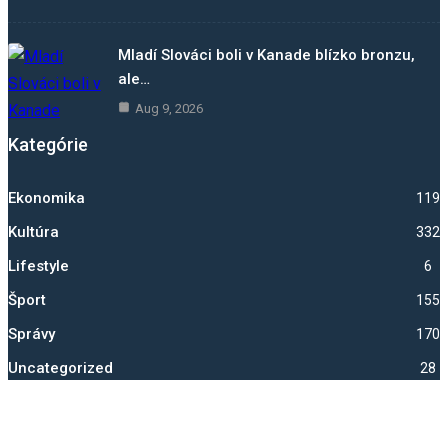
Mladí Slováci boli v Kanade blízko bronzu,
ale…
Aug 9, 2026
Kategórie
Ekonomika
1193
Kultúra
332
Lifestyle
6
Šport
1552
Správy
1705
Uncategorized
28