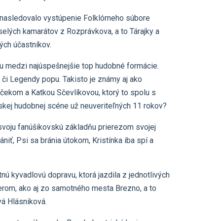
m nasledovalo vystúpenie Folklórneho súbore
lých kamarátov z Rozprávkova, a to Tárajky a
ých účastníkov.
sku medzi najúspešnejšie top hudobné formácie.
 či Legendy popu. Takisto je známy aj ako
čekom a Katkou Sčevlíkovou, ktorý to spolu s
nskej hudobnej scéne už neuveriteľných 11 rokov?
 svoju fanúšikovskú základňu prierezom svojej
iť, Psi sa bránia útokom, Kristínka iba spí a
 kyvadlovú dopravu, ktorá jazdila z jednotlivých
ierom, ako aj zo samotného mesta Brezno, a to
á Hlásniková.