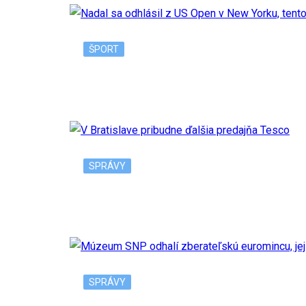
ŠPORT
Nadal sa odhlásil z US Open v New Yorku, 
SPRÁVY
V Bratislave pribudne ďalšia predajňa Tesc
SPRÁVY