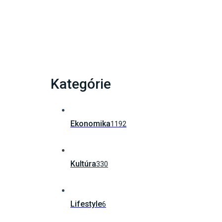
Múzeum SNP odhalí zberateľskú euromincu,
Kategórie
Ekonomika
1192
Kultúra
330
Lifestyle
6