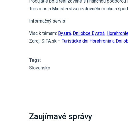
Podujatie bola realizované s finančnou podporou
Turizmus a Ministerstva cestovného ruchu a šport
Informačný servis
Viac k témam:
Bystrá
,
Dni obce Bystrá
,
Horehroni
Zdroj: SITA.sk –
Turistické dni Horehronia a Dni 
Tags:
Slovensko
Zaujímavé správy