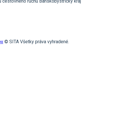
u cestovného ruchu Banskobystrický kraj
ov
© SITA Všetky práva vyhradené.