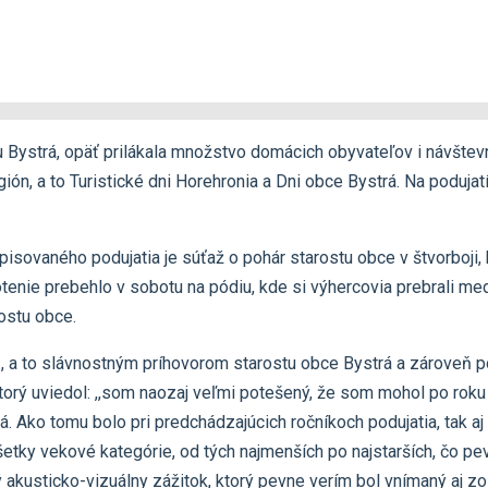
u Bystrá, opäť prilákala množstvo domácich obyvateľov i návštev
ón, a to Turistické dni Horehronia a Dni obce Bystrá. Na poduja
vaného podujatia je súťaž o pohár starostu obce v štvorboji, kt
otenie prebehlo v sobotu na pódiu, kde si výhercovia prebrali m
ostu obce.
d., a to slávnostným príhovorom starostu obce Bystrá a zároveň
ý uviedol: ,,som naozaj veľmi potešený, že som mohol po roku op
á. Ako tomu bolo pri predchádzajúcich ročníkoch podujatia, tak a
všetky vekové kategórie, od tých najmenších po najstarších, čo p
 akusticko-vizuálny zážitok, ktorý pevne verím bol vnímaný aj zo