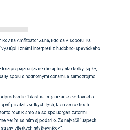
níkov na Amfiteáter Zuna, kde sa v sobotu 10.
tí vystúpili známi interpreti z hudobno-speváckeho
orá prepája súťažné disciplíny ako kolky, šípky,
edaily spolu s hodnotnými cenami, a samozrejme
 podpredsedu Oblastnej organizácie cestovného
äť privítať všetkých tých, ktorí sa rozhodli
j tento ročník sme sa so spoluorganizátormi
evne verím sa nám aj podarilo. Za najväčší úspech
 strany všetkých návštevníkov”.