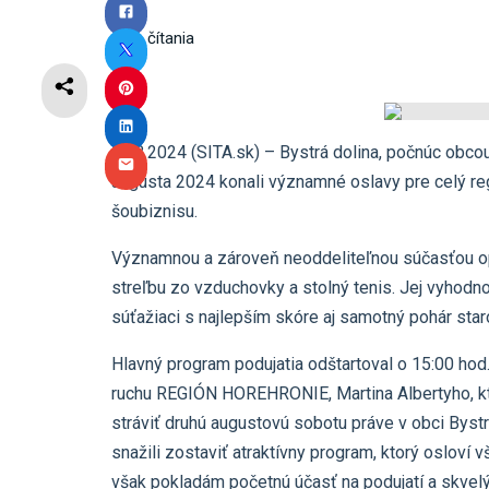
4
min čítania
14.8.2024 (SITA.sk) – Bystrá dolina, počnúc obco
augusta 2024 konali významné oslavy pre celý regi
šoubiznisu.
Významnou a zároveň neoddeliteľnou súčasťou opiso
streľbu zo vzduchovky a stolný tenis. Jej vyhodn
súťažiaci s najlepším skóre aj samotný pohár star
Hlavný program podujatia odštartoval o 15:00 ho
ruchu REGIÓN HOREHRONIE, Martina Albertyho, ktor
stráviť druhú augustovú sobotu práve v obci Bystr
snažili zostaviť atraktívny program, ktorý osloví 
však pokladám početnú účasť na podujatí a skvelý