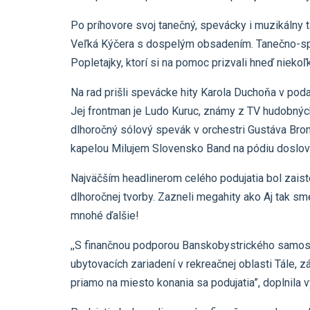
Po príhovore svoj tanečný, spevácky i muzikálny 
Veľká Kýčera s dospelým obsadením. Tanečno-spe
Popletajky, ktorí si na pomoc prizvali hneď nieko
Na rad prišli spevácke hity Karola Duchoňa v pod
Jej frontman je Ludo Kuruc, známy z TV hudobných 
dlhoročný sólový spevák v orchestri Gustáva Bro
kapelou Milujem Slovensko Band na pódiu doslova 
Najväčším headlinerom celého podujatia bol zaist
dlhoročnej tvorby. Zazneli megahity ako Aj tak sm
mnohé ďalšie!
,,S finančnou podporou Banskobystrického samosp
ubytovacích zariadení v rekreačnej oblasti Tále,
priamo na miesto konania sa podujatia”, doplni