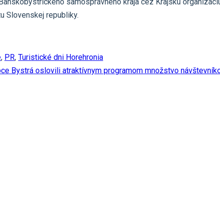
 Banskobystrického samosprávneho kraja cez Krajskú organizáci
u Slovenskej republiky.
e
,
PR
,
Turistické dni Horehronia
obce Bystrá oslovili atraktívnym programom množstvo návštevník