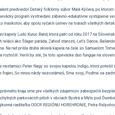
talent predviedol Detský folklórny súbor Malá Kýčera, po ktoro
vácky program vystriedalo zábavno-edukatívne vystúpenie vese
ľko maskotov, aby spolu vyčarili úsmev na tvárach všetkých detsk
aní kapely Ludo Kuruc Band, ktorá patrí od roku 2017 na Sloven
relácií ako Šláger paráda, Zahoď starosti, Let‘s Dance, Bailando
ma. Na rad prišla druhá skvelá kapela na čele so Samuelom Tome
roztočili. Verili by ste, že toto spevácke duo funguje na slove
e nestarnúci Peter Nagy so svojou kapelou Indigo, ktorý potešil
e frajeri, So mnou nikdy nezostárneš, Sme svoji, Poďme sa zachrán
rávneho kraja sme pre všetkých záujemcov zabezpečili bezplatnú
 záchytných parkovacích plôch v obciach Bystrá a Mýto pod Ďumb
la výkonná riaditeľka OOCR REGIÓNU HOREHRONIE, Petra Ridzoňov