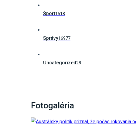
Šport
1518
Správy
16977
Uncategorized
28
Fotogaléria