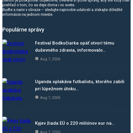
cieľom je poskytovať objektívne, overené a rýchle správy, aby ste vždy mali
prehľad o tom, čo sa deje doma i vo svete.
Buďte s nami v obraze – sledujte najnovšie udalosti a získajte dôležité
informácie na jednom mieste.
Populárne správy
Festival Bodkočiarka opäť otvorí tému
duševného zdravia, informovalo…
Aug 7, 2026
Uganda oplakáva futbalistu, ktorého zabili
pri lúpežnom útoku…
Aug 7, 2026
Kyjev žiada EÚ o 220 miliónov eur na…
Aug 7, 2026