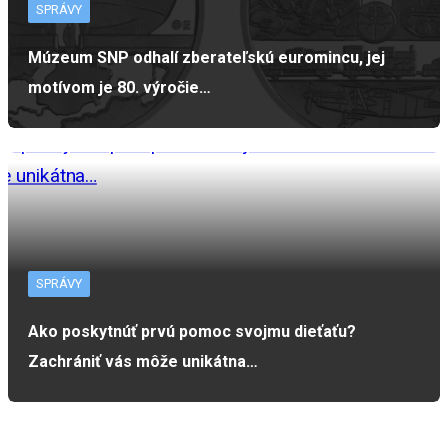
SPRÁVY
Múzeum SNP odhalí zberateľskú euromincu, jej
motívom je 80. výročie…
SPRÁVY
Ako poskytnúť prvú pomoc svojmu dieťaťu?
Zachrániť vás môže unikátna…