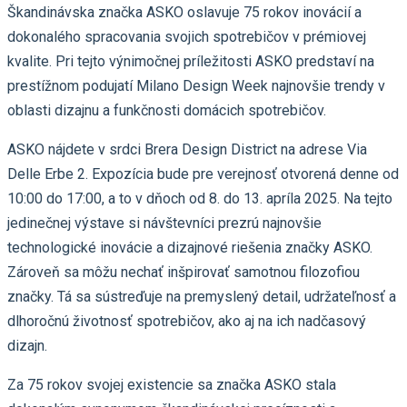
Škandinávska značka ASKO oslavuje 75 rokov inovácií a
dokonalého spracovania svojich spotrebičov v prémiovej
kvalite. Pri tejto výnimočnej príležitosti ASKO predstaví na
prestížnom podujatí Milano Design Week najnovšie trendy v
oblasti dizajnu a funkčnosti domácich spotrebičov.
ASKO nájdete v srdci Brera Design District na adrese Via
Delle Erbe 2. Expozícia bude pre verejnosť otvorená denne od
10:00 do 17:00, a to v dňoch od 8. do 13. apríla 2025. Na tejto
jedinečnej výstave si návštevníci prezrú najnovšie
technologické inovácie a dizajnové riešenia značky ASKO.
Zároveň sa môžu nechať inšpirovať samotnou filozofiou
značky. Tá sa sústreďuje na premyslený detail, udržateľnosť a
dlhoročnú životnosť spotrebičov, ako aj na ich nadčasový
dizajn.
Za 75 rokov svojej existencie sa značka ASKO stala