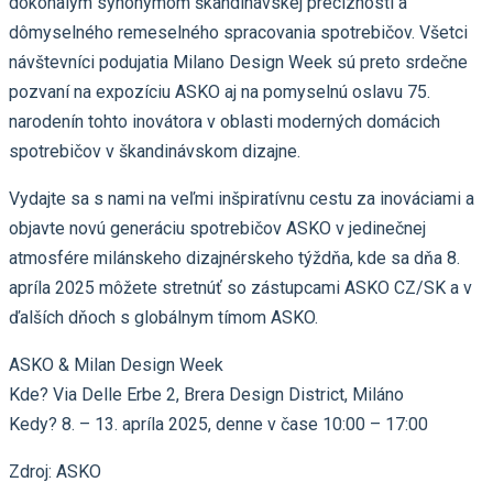
dokonalým synonymom škandinávskej precíznosti a
dômyselného remeselného spracovania spotrebičov. Všetci
návštevníci podujatia Milano Design Week sú preto srdečne
pozvaní na expozíciu ASKO aj na pomyselnú oslavu 75.
narodenín tohto inovátora v oblasti moderných domácich
spotrebičov v škandinávskom dizajne.
Vydajte sa s nami na veľmi inšpiratívnu cestu za inováciami a
objavte novú generáciu spotrebičov ASKO v jedinečnej
atmosfére milánskeho dizajnérskeho týždňa, kde sa dňa 8.
apríla 2025 môžete stretnúť so zástupcami ASKO CZ/SK a v
ďalších dňoch s globálnym tímom ASKO.
ASKO & Milan Design Week
Kde? Via Delle Erbe 2, Brera Design District, Miláno
Kedy? 8. – 13. apríla 2025, denne v čase 10:00 – 17:00
Zdroj: ASKO