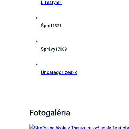
Lifestyle
6
Šport
1531
Správy
17009
Uncategorized
28
Fotogaléria