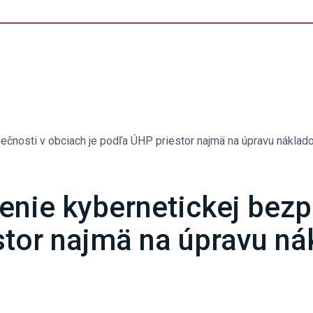
ečnosti v obciach je podľa ÚHP priestor najmä na úpravu náklad
šenie kybernetickej bezp
stor najmä na úpravu ná