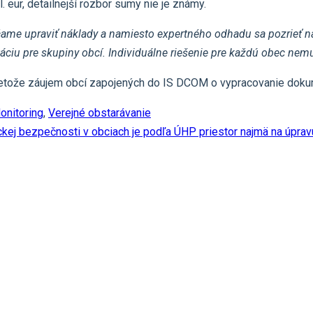
 eur, detailnejší rozbor sumy nie je známy.
ame upraviť náklady a namiesto expertného odhadu sa pozrieť n
iu pre skupiny obcí. Individuálne riešenie pre každú obec nemus
 Pretože záujem obcí zapojených do IS DCOM o vypracovanie dok
onitoring
,
Verejné obstarávanie
ckej bezpečnosti v obciach je podľa ÚHP priestor najmä na úpra