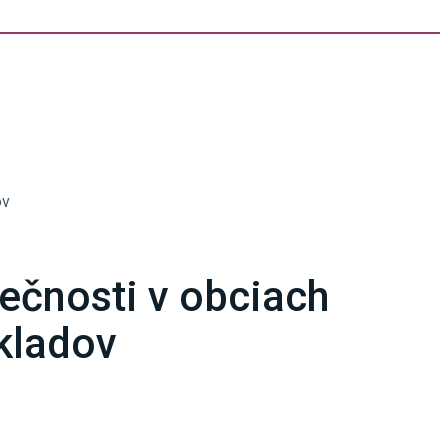
ov
ečnosti v obciach
kladov