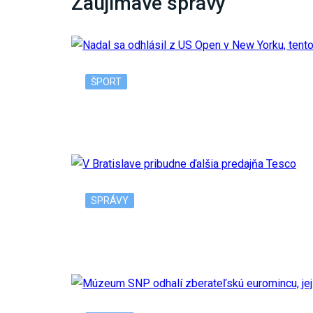
Zaujímavé správy
ŠPORT
Nadal sa odhlásil z US Open v New Yorku, 
SPRÁVY
V Bratislave pribudne ďalšia predajňa Tesc