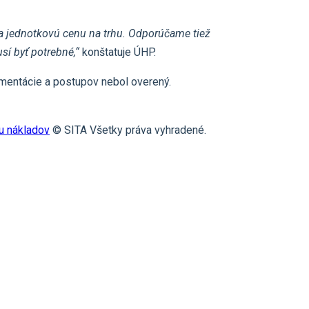
a jednotkovú cenu na trhu. Odporúčame tiež
í byť potrebné,“
konštatuje ÚHP.
umentácie a postupov nebol overený.
vu nákladov
© SITA Všetky práva vyhradené.