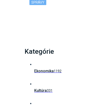
SPRÁVY
Múzeum SNP odhalí zberateľskú euromincu,
Kategórie
Ekonomika
1192
Kultúra
331