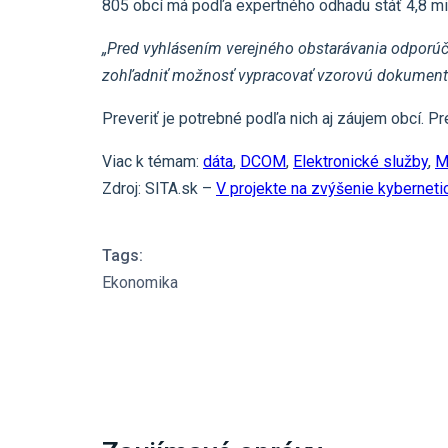
805 obcí má podľa expertného odhadu stáť 4,8 mil.
„Pred vyhlásením verejného obstarávania odporúč
zohľadniť možnosť vypracovať vzorovú dokumentác
Preveriť je potrebné podľa nich aj záujem obcí.
Viac k témam:
dáta
,
DCOM
,
Elektronické služby
,
M
Zdroj: SITA.sk –
V projekte na zvýšenie kyberneti
Tags:
Ekonomika