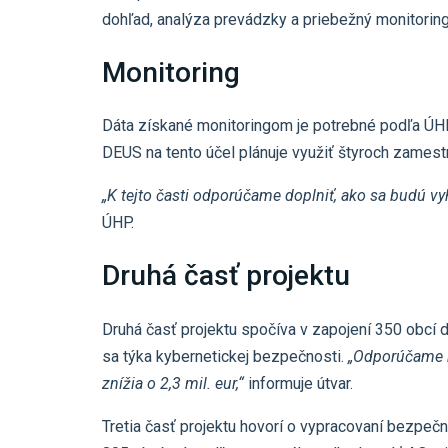
dohľad, analýza prevádzky a priebežný monitori
Monitoring
Dáta získané monitoringom je potrebné podľa ÚHP
DEUS na tento účel plánuje využiť štyroch zamest
„K tejto časti odporúčame doplniť, ako sa budú vy
ÚHP.
Druhá časť projektu
Druhá časť projektu spočíva v zapojení 350 obcí d
sa týka kybernetickej bezpečnosti.
„Odporúčame ri
znížia o 2,3 mil. eur,“
informuje útvar.
Tretia časť projektu hovorí o vypracovaní bezpečn