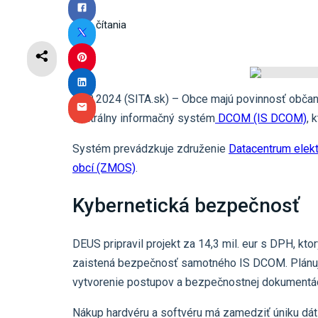
3
min čítania
24.9.2024 (SITA.sk) – Obce majú povinnosť občano
centrálny informačný systém
DCOM (IS DCOM)
, 
Systém prevádzkuje združenie
Datacentrum elek
obcí (ZMOS)
.
Kybernetická bezpečnosť
DEUS pripravil projekt za 14,3 mil. eur s DPH, kt
zaistená bezpečnosť samotného IS DCOM. Plánuje
vytvorenie postupov a bezpečnostnej dokumentá
Nákup hardvéru a softvéru má zamedziť úniku dát