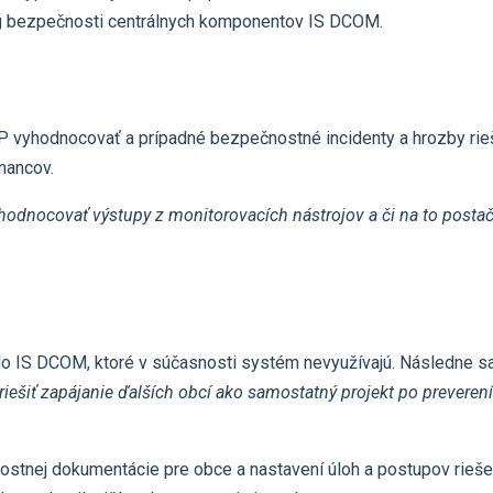
ng bezpečnosti centrálnych komponentov IS DCOM.
 vyhodnocovať a prípadné bezpečnostné incidenty a hrozby rieši
nancov.
hodnocovať výstupy z monitorovacích nástrojov a či na to postač
o IS DCOM, ktoré v súčasnosti systém nevyužívajú. Následne sa rá
ešiť zapájanie ďalších obcí ako samostatný projekt po preverení
ostnej dokumentácie pre obce a nastavení úloh a postupov riešen