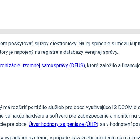
m poskytovať služby elektronicky. Na jej splnenie si môžu kúpi
ktorý je napojený na registre a databázy verejnej správy.
tronizácie územnej samosprávy (DEUS)
, ktoré založilo a financu
orý má rozšíriť portfólio služieb pre obce využívajúce IS DCOM 
 sa nákup hardvéru a softvéru pre zabezpečenie a monitoring 
cie pre obce.
Útvar hodnoty za peniaze (ÚHP)
sa v hodnotení pozr
 a výpadkom systému, v prípade závažného incidentu sa má zníž