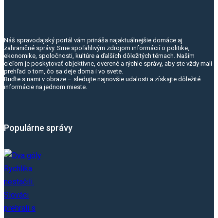
Náš spravodajský portál vám prináša najaktuálnejšie domáce aj
zahraničné správy. Sme spoľahlivým zdrojom informácií o politike,
ekonomike, spoločnosti, kultúre a ďalších dôležitých témach. Naším
cieľom je poskytovať objektívne, overené a rýchle správy, aby ste vždy mali
prehľad o tom, čo sa deje doma i vo svete.
Buďte s nami v obraze – sledujte najnovšie udalosti a získajte dôležité
informácie na jednom mieste.
Populárne správy