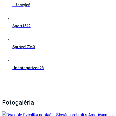
Lifestyle
6
Šport
1542
Správy
17040
Uncategorized
28
Fotogaléria