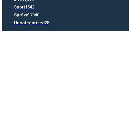
Šport
1542
Správy
17040
Uncategorized
28