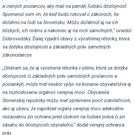
a ctených poslancov, aby mali na pamäti ľudskú dôstojnosť.
Spomenul som im, že keď budú rokovať o zákonoch, tie
doľahnú na ľudí na Slovensku. Môžu doľahnúť aj na ich
blízkych, ich rodinu a nakoniec aj na nich samotných,”
uviedol
Dobrovodský. Ďalej vyjadril obavy z vyostrenej rétoriky, ktorá
sa dotýka dôstojnosti a základných práv samotných
zákonodarcov.
„Obávam sa, že aj vyostrená rétorika v pléne, ktorá sa dotýka
dôstojnosti či základných práv samotných poslancov a
poslankýň, môže mať neskôr vplyv na konanie obyvateľstva aj
na rozhodovanie orgánov verejnej moci. Obyvatelia
Slovenskej republiky môžu mať oprávnene pocit zraniteľnosti,
ako aj obavu, že napríklad orgány verejnej moci adekvátne
nezasiahnu pri ochrane pred útokom na ľudské práva či pri
zásahu do dôstojnosti obyvateľov,”
dodal verejný ochranca
práv.