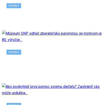
SPRÁVY
V Bratislave pribudne ďalšia predajňa Tesco
SPRÁVY
Múzeum SNP odhalí zberateľskú euromincu, jej
motívom je 80. výročie…