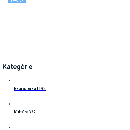
SPRÁVY
Ako poskytnúť prvú pomoc svojmu dieťaťu?
Zachrániť vás môže unikátna…
Kategórie
Ekonomika
1192
Kultúra
332