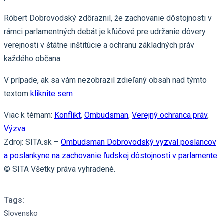
Róbert Dobrovodský zdôraznil, že zachovanie dôstojnosti v
rámci parlamentných debát je kľúčové pre udržanie dôvery
verejnosti v štátne inštitúcie a ochranu základných práv
každého občana.
V prípade, ak sa vám nezobrazil zdieľaný obsah nad týmto
textom
kliknite sem
Viac k témam:
Konflikt
,
Ombudsman
,
Verejný ochranca práv
,
Výzva
Zdroj: SITA.sk –
Ombudsman Dobrovodský vyzval poslancov
a poslankyne na zachovanie ľudskej dôstojnosti v parlamente
© SITA Všetky práva vyhradené.
Tags:
Slovensko