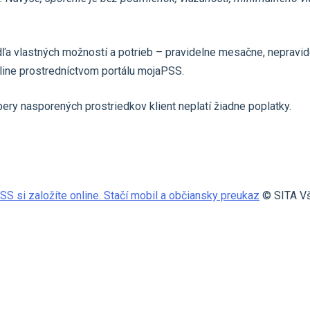
a vlastných možností a potrieb – pravidelne mesačne, nepravide
line prostredníctvom portálu mojaPSS.
bery nasporených prostriedkov klient neplatí žiadne poplatky.
SS si založíte online. Stačí mobil a občiansky preukaz
© SITA Vš