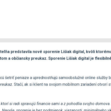
eľňa predstavila nové sporenie Lišiak digital, kvôli ktorém
átom a občiansky preukaz. Sporenie Lišiak digital je flexib
chcú šetriť peniaze a uprednostňujú samoobslužné online služby b
reukaz. Stačí, ak si klient na svojom mobilnom zariadení otvorí 
 ktorí si radi spravujú financie sami a z pohodlia svojho domova. S
. Navyše, sporenie je bez podmienok, viazanosti, minimálneho vk