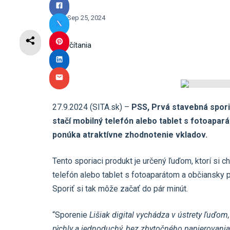
Sep 25, 2024
2
min čítania
27.9.2024 (SITA.sk) –
PSS, Prvá stavebná sporit
stačí mobilný telefón alebo tablet s fotoapar
ponúka atraktívne zhodnotenie vkladov.
Tento sporiaci produkt je určený ľuďom, ktorí si 
telefón alebo tablet s fotoaparátom a občiansky p
Sporiť si tak môže začať do pár minút.
“Sporenie
Lišiak digital vychádza v ústrety ľuďom,
rýchly a jednoduchý, bez zbytočného papierovania