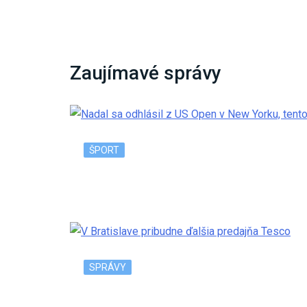
Zaujímavé správy
ŠPORT
Nadal sa odhlásil z US Open v New Yorku, 
SPRÁVY
V Bratislave pribudne ďalšia predajňa Tesc