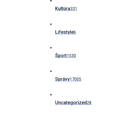
Kultúra
331
Lifestyle
6
Šport
1530
Správy
17005
Uncategorized
28