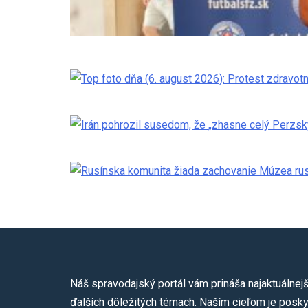
Náš spravodajský portál vám prináša najaktuálnejš
ďalších dôležitých témach. Naším cieľom je poskyt