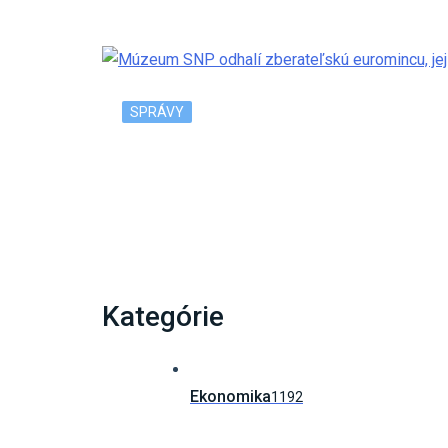
SPRÁVY
Múzeum SNP odhalí zberateľskú euromincu,
Kategórie
Ekonomika
1192