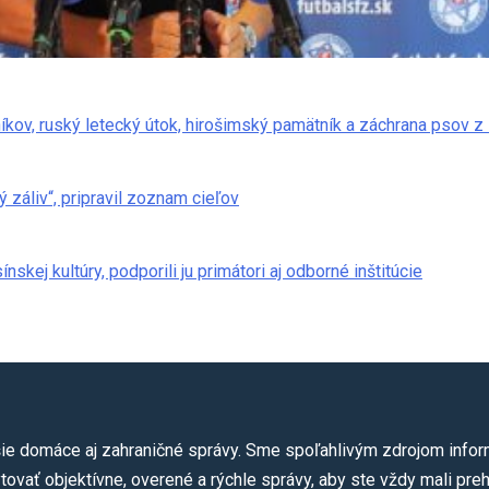
ie domáce aj zahraničné správy. Sme spoľahlivým zdrojom informá
ovať objektívne, overené a rýchle správy, aby ste vždy mali preh