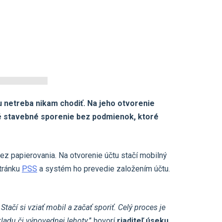
u netreba nikam chodiť. Na jeho otvorenie
ilné stavebné sporenie bez podmienok, ktoré
ez papierovania. Na otvorenie účtu stačí mobilný
stránku
PSS
a systém ho prevedie založením účtu.
tačí si vziať mobil a začať sporiť. Celý proces je
ladu či výpovednej lehoty,
” hovorí
riaditeľ úseku