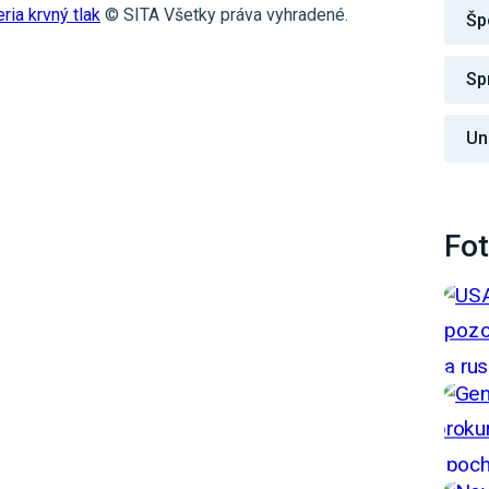
ia krvný tlak
© SITA Všetky práva vyhradené.
Šp
Sp
Un
Fot