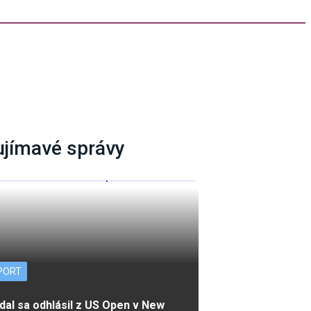
ujímavé správy
PORT
dal sa odhlásil z US Open v New