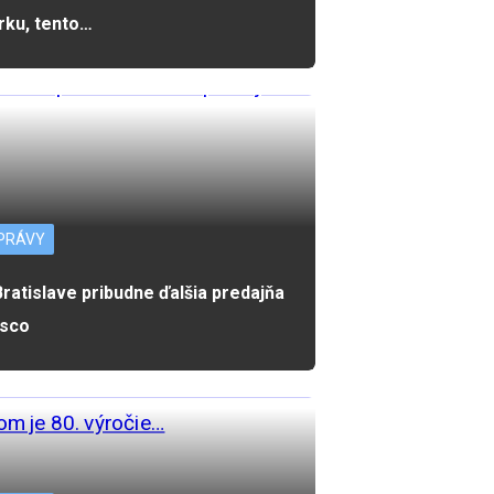
rku, tento…
PRÁVY
Bratislave pribudne ďalšia predajňa
sco