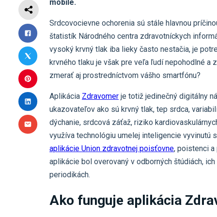
mobile.
Srdcovocievne ochorenia sú stále hlavnou príčinou
štatistík Národného centra zdravotníckych inform
vysoký krvný tlak iba lieky často nestačia, je po
krvného tlaku je však pre veľa ľudí nepohodlné a z
zmerať aj prostredníctvom vášho smartfónu?
Aplikácia
Zdravomer
je totiž jedinečný digitálny 
ukazovateľov ako sú krvný tlak, tep srdca, variabil
dýchanie, srdcová záťaž, riziko kardiovaskulárnyc
využíva technológiu umelej inteligencie vyvinutú 
aplikácie Union zdravotnej poisťovne
, poistenci a
aplikácie bol overovaný v odborných štúdiách, ic
periodikách.
Ako funguje aplikácia Zdr