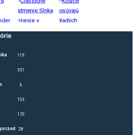
órie
ika
1192
331
e
6
1532
17022
gorized
28