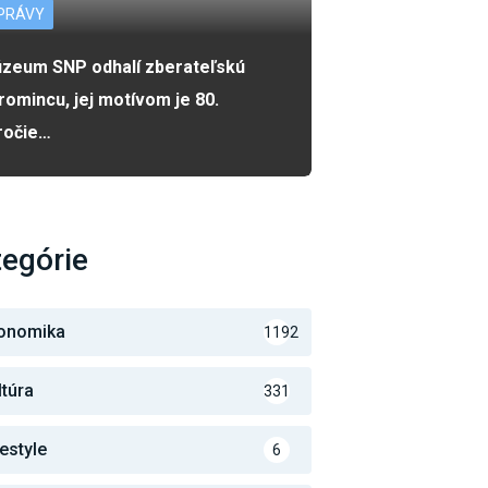
PRÁVY
zeum SNP odhalí zberateľskú
romincu, jej motívom je 80.
ročie…
egórie
onomika
1192
ltúra
331
festyle
6