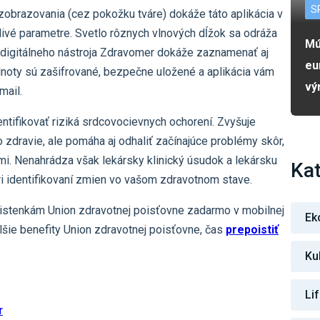
S
obrazovania (cez pokožku tváre) dokáže táto aplikácia v
ivé parametre. Svetlo rôznych vlnových dĺžok sa odráža
Mú
a digitálneho nástroja Zdravomer dokáže zaznamenať aj
eu
noty sú zašifrované, bezpečne uložené a aplikácia vám
vý
mail.
ntifikovať riziká srdcovocievnych ochorení. Zvyšuje
 zdravie, ale pomáha aj odhaliť začínajúce problémy skôr,
i. Nenahrádza však lekársky klinický úsudok a lekársku
Kat
 identifikovaní zmien vo vašom zdravotnom stave.
stenkám Union zdravotnej poisťovne zadarmo v mobilnej
Ek
alšie benefity Union zdravotnej poisťovne, čas
prepoistiť
Ku
Li
r