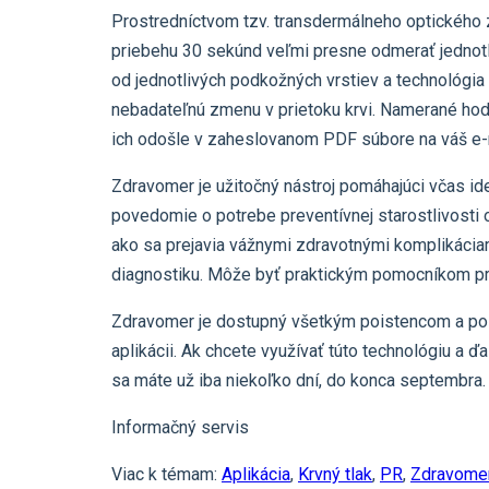
Prostredníctvom tzv. transdermálneho optického z
priebehu 30 sekúnd veľmi presne odmerať jednotl
od jednotlivých podkožných vrstiev a technológi
nebadateľnú zmenu v prietoku krvi. Namerané hod
ich odošle v zaheslovanom PDF súbore na váš e-
Zdravomer je užitočný nástroj pomáhajúci včas ide
povedomie o potrebe preventívnej starostlivosti o
ako sa prejavia vážnymi zdravotnými komplikáciam
diagnostiku. Môže byť praktickým pomocníkom pri
Zdravomer je dostupný všetkým poistencom a poi
aplikácii. Ak chcete využívať túto technológiu a ď
sa máte už iba niekoľko dní, do konca septembra.
Informačný servis
Viac k témam:
Aplikácia
,
Krvný tlak
,
PR
,
Zdravome