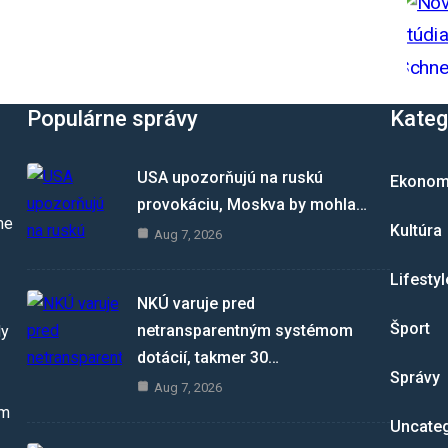
Populárne správy
Kateg
USA upozorňujú na ruskú
Ekonom
provokáciu, Moskva by mohla…
me
Kultúra
Aug 7, 2026
Lifestyl
NKÚ varuje pred
Šport
netransparentným systémom
dy
dotácií, takmer 30…
Správy
Aug 7, 2026
om
Uncate