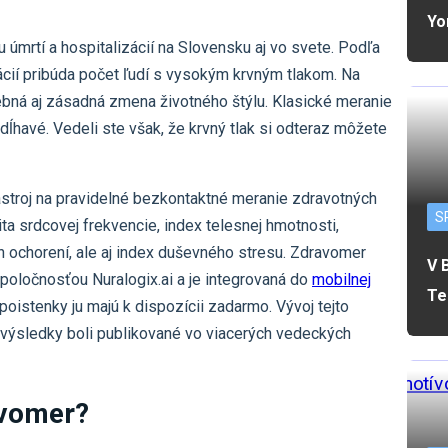
Yo
 úmrtí a hospitalizácií na Slovensku aj vo svete. Podľa
ácií pribúda počet ľudí s vysokým krvným tlakom. Na
trebná aj zásadná zmena životného štýlu. Klasické meranie
dĺhavé. Vedeli ste však, že krvný tlak si odteraz môžete
nástroj na pravidelné bezkontaktné meranie zdravotných
S
ita srdcovej frekvencie, index telesnej hmotnosti,
h ochorení, ale aj index duševného stresu. Zdravomer
V 
spoločnosťou Nuralogix.ai a je integrovaná do
mobilnej
Te
 poistenky ju majú k dispozícii zadarmo. Vývoj tejto
h výsledky boli publikované vo viacerých vedeckých
avomer?