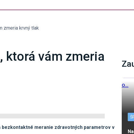
m zmeria krvný tlak
, ktorá vám zmeria
Za
Š
na bezkontaktné meranie zdravotných parametrov v
Na