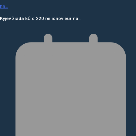
Kyjev žiada EÚ o 220 miliónov eur na…