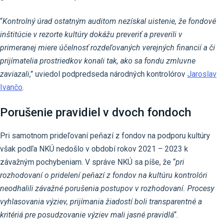
“
Kontrolný úrad ostatným auditom nezískal uistenie, že fondové
inštitúcie v rezorte kultúry dokážu preveriť a preverili v
primeranej miere účelnosť rozdeľovaných verejných financií a či
prijímatelia prostriedkov konali tak, ako sa fondu zmluvne
zaviazali
,” uviedol podpredseda národných kontrolórov
Jaroslav
Ivančo
.
Porušenie pravidiel v dvoch fondoch
Pri samotnom prideľovaní peňazí z fondov na podporu kultúry
však podľa NKÚ nedošlo v období rokov 2021 – 2023 k
závažným pochybeniam. V správe NKÚ sa píše, že “
pri
rozhodovaní o pridelení peňazí z fondov na kultúru kontrolóri
neodhalili závažné porušenia postupov v rozhodovaní. Procesy
vyhlasovania výziev, prijímania žiadostí boli transparentné a
kritériá pre posudzovanie výziev mali jasné pravidlá
“.