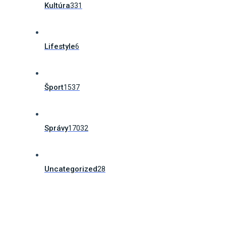
Kultúra
331
Lifestyle
6
Šport
1537
Správy
17032
Uncategorized
28