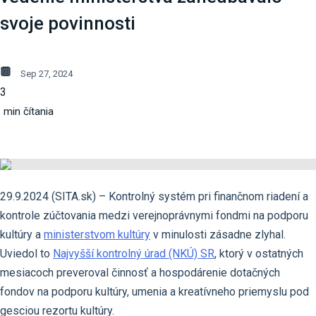
svoje povinnosti
Sep 27, 2024
3
min čítania
29.9.2024 (SITA.sk) – Kontrolný systém pri finančnom riadení a
kontrole zúčtovania medzi verejnoprávnymi fondmi na podporu
kultúry a
ministerstvom kultúry
v minulosti zásadne zlyhal.
Uviedol to
Najvyšší kontrolný úrad (NKÚ) SR
, ktorý v ostatných
mesiacoch preveroval činnosť a hospodárenie dotačných
fondov na podporu kultúry, umenia a kreatívneho priemyslu pod
gesciou rezortu kultúry.