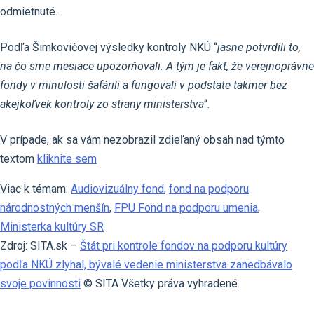
odmietnuté.
Podľa Šimkovičovej výsledky kontroly NKÚ “
jasne potvrdili to,
na čo sme mesiace upozorňovali. A tým je fakt, že verejnoprávne
fondy v minulosti šafárili a fungovali v podstate takmer bez
akejkoľvek kontroly zo strany ministerstva
“.
V prípade, ak sa vám nezobrazil zdieľaný obsah nad týmto
textom
kliknite sem
Viac k témam:
Audiovizuálny fond
,
fond na podporu
národnostných menšín
,
FPU Fond na podporu umenia
,
Ministerka kultúry SR
Zdroj: SITA.sk –
Štát pri kontrole fondov na podporu kultúry
podľa NKÚ zlyhal, bývalé vedenie ministerstva zanedbávalo
svoje povinnosti
© SITA Všetky práva vyhradené.