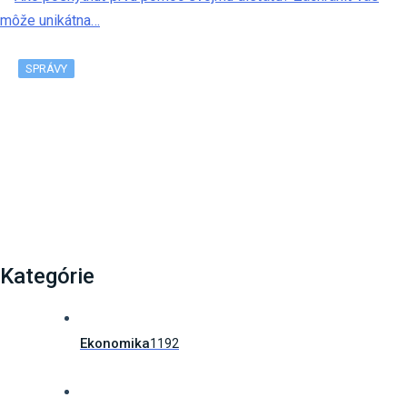
SPRÁVY
Ako poskytnúť prvú pomoc svojmu dieťaťu? Zachrániť
vás môže unikátna…
Kategórie
Ekonomika
1192