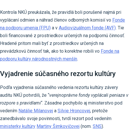
Kontrola NKÚ preukázala, že pravidlá boli porušené najmä pri
vyplácaní odmien a náhrad členov odborných komisií vo
Fonde
na podporu umenia (FPU)
a v
Audiovizuálnom fonde (AVF)
. Tie
boli financované z prostriedkov určených na podpornú činnosť.
Hradené pritom mali byť z prostriedkov určených na
prevádzkovú činnosť tak, ako to korektne robili vo
Fonde na
podporu kultúry národnostných menšín
.
Vyjadrenie súčasného rezortu kultúry
Podľa vyjadrenia súčasného vedenia rezortu kultúry závery
auditu NKÚ potvrdili, že “
verejnoprávne fondy vyplácali peniaze v
rozpore s pravidlami
“. Zásadne pochybilo aj ministerstvo pod
vedením
Natálie Milanovej
a
Silvie Hroncovej
, pretože
zanedbávalo svoje povinnosti, tvrdí rezort pod vedením
ministerky kultúry
Martiny Šimkovičovej
(nom.
SNS
).