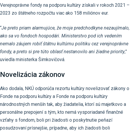
Verejnoprávne fondy na podporu kultúry získali v rokoch 2021 –
2023 zo štátneho rozpočtu viac ako 158 miliónov eur.
“
Je preto priam alarmujúce, že moje predchodkyne nezaujímalo,
ako sa vo fondoch hospodári. Ministerstvo pod ich vedením
nemalo záujem robiť štátnu kultúrnu politiku cez verejnoprávne
fondy, a preto si pre túto oblasť nestanovilo ani žiadne priority
,”
uviedla ministerka Šimkovičová.
Novelizácia zákonov
Ako dodala, NKÚ odporúča rezortu kultúry novelizovať zákony o
Fonde na podporu kultúry a Fonde na podporu kultúry
národnostných menšín tak, aby žiadatelia, ktorí sú majetkovo a
personálne prepojení s tým, kto nemá vysporiadané finančné
vzťahy s fondom, boli pri žiadosti o poskytnutie peňazí
posudzovaní prísnejšie, prípadne, aby ich žiadosti boli