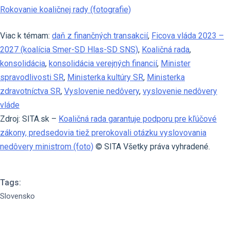
Rokovanie koaličnej rady (fotografie)
Viac k témam:
daň z finančných transakcií
,
Ficova vláda 2023 –
2027 (koalícia Smer-SD Hlas-SD SNS)
,
Koaličná rada
,
konsolidácia
,
konsolidácia verejných financií
,
Minister
spravodlivosti SR
,
Ministerka kultúry SR
,
Ministerka
zdravotníctva SR
,
Vyslovenie nedôvery
,
vyslovenie nedôvery
vláde
Zdroj: SITA.sk –
Koaličná rada garantuje podporu pre kľúčové
zákony, predsedovia tiež prerokovali otázku vyslovovania
nedôvery ministrom (foto)
© SITA Všetky práva vyhradené.
Tags:
Slovensko