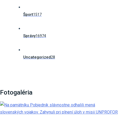
Šport
1517
Správy
16974
Uncategorized
28
Fotogaléria