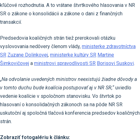
kľúčové rozhodnutia. A to vrátane štvrtkového hlasovania v NR
SR o zákone o konsolidácii a zákone o dani z finančných
transakcií.
Predsedovia koaličných strán tiež prerokovali otázku
vyslovovania nedôvery členom vlády,
ministerke zdravotníctva
SR
Zuzane Dolinkovej
,
ministerke kultúry SR
Martine
Šimkovičovej
a
ministrovi spravodlivosti SR
Borisovi Suskovi
.
„Na odvolanie uvedených ministrov neexistujú žiadne dôvody a
v tomto duchu bude koalícia postupovať aj v NR SR,“
uviedlo
vedenie koalície v spoločnom stanovisku. Vo štvrtok po
hlasovaní o konsolidačných zákonoch sa na pôde NR SR
uskutoční aj spoločná tlačová konferencia predsedov koaličných
strán.
Zobraziť fotogalériu k článku: