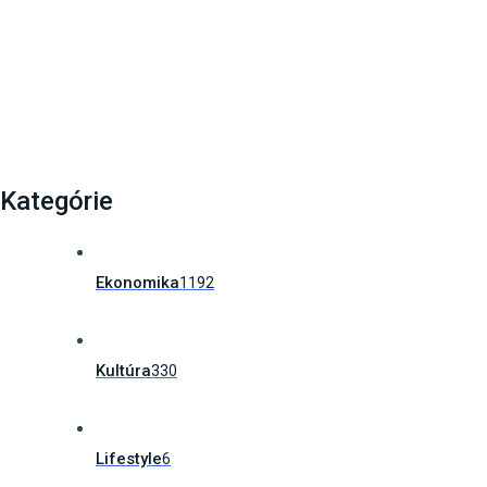
Ako poskytnúť prvú pomoc svojmu dieťaťu? Zachrániť
vás môže unikátna…
Kategórie
Ekonomika
1192
Kultúra
330
Lifestyle
6