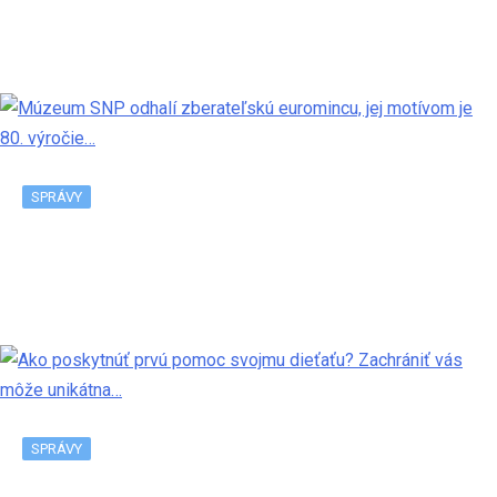
V Bratislave pribudne ďalšia predajňa Tesco
SPRÁVY
Múzeum SNP odhalí zberateľskú euromincu, jej
motívom je 80. výročie…
SPRÁVY