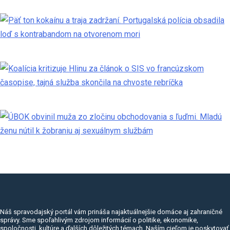
Náš spravodajský portál vám prináša najaktuálnejšie domáce aj zahraničné
správy. Sme spoľahlivým zdrojom informácií o politike, ekonomike,
spoločnosti, kultúre a ďalších dôležitých témach. Naším cieľom je poskytovať