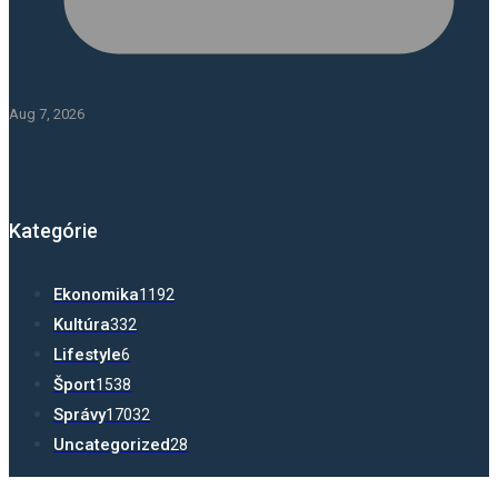
Aug 7, 2026
Kategórie
Ekonomika
1192
Kultúra
332
Lifestyle
6
Šport
1538
Správy
17032
Uncategorized
28