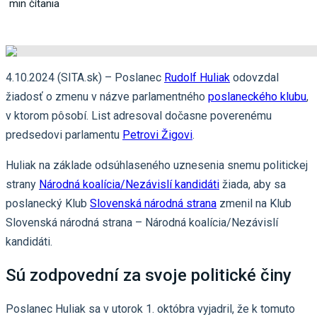
min čítania
4.10.2024 (SITA.sk) – Poslanec
Rudolf Huliak
odovzdal
žiadosť o zmenu v názve parlamentného
poslaneckého klubu
,
v ktorom pôsobí. List adresoval dočasne poverenému
predsedovi parlamentu
Petrovi Žigovi
.
Huliak na základe odsúhlaseného uznesenia snemu politickej
strany
Národná koalícia/Nezávislí kandidáti
žiada, aby sa
poslanecký Klub
Slovenská národná strana
zmenil na Klub
Slovenská národná strana – Národná koalícia/Nezávislí
kandidáti.
Sú zodpovední za svoje politické činy
Poslanec Huliak sa v utorok 1. októbra vyjadril, že k tomuto