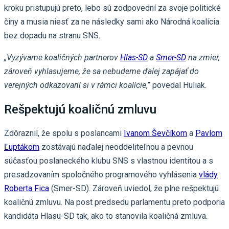
kroku pristupujú preto, lebo sú zodpovední za svoje politické
činy a musia niesť za ne následky sami ako Národná koalícia
bez dopadu na stranu SNS.
„Vyzývame koaličných partnerov
Hlas-SD
a
Smer-SD
na zmier,
zároveň vyhlasujeme, že sa nebudeme ďalej zapájať do
verejných odkazovaní si v rámci koalície
,” povedal Huliak.
Rešpektujú koaličnú zmluvu
Zdôraznil, že spolu s poslancami
Ivanom Ševčíkom
a
Pavlom
Ľuptákom
zostávajú naďalej neoddeliteľnou a pevnou
súčasťou poslaneckého klubu SNS s vlastnou identitou a s
presadzovaním spoločného programového vyhlásenia
vlády
Roberta Fica
(Smer-SD). Zároveň uviedol, že plne rešpektujú
koaličnú zmluvu. Na post predsedu parlamentu preto podporia
kandidáta Hlasu-SD tak, ako to stanovila koaličná zmluva.