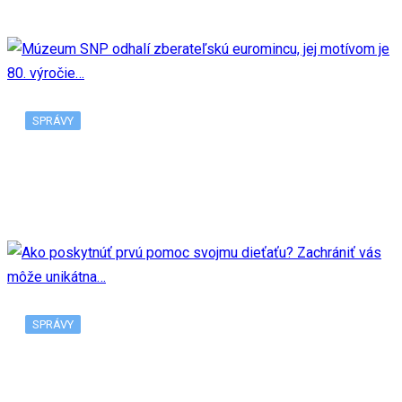
SPRÁVY
Múzeum SNP odhalí zberateľskú euromincu, jej
motívom je 80. výročie…
SPRÁVY
Ako poskytnúť prvú pomoc svojmu dieťaťu?
Zachrániť vás môže unikátna…