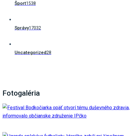
Šport
1538
Správy
17032
Uncategorized
28
Fotogaléria