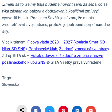
„Zmení sa to, že my traja budeme hovoriť sami za seba, čo sa
týka zásadných otázok a dodržiavania koaličnej zmluvy
,”
vysvetlil Huliak. Poslanec Ševčík je názoru, že musia
zviditeľňovať svoju stranu, pretože je potrebné spájať národné
sily.
Viac k témam:
Ficova vláda 2023 – 2027 (koalícia Smer-SD
Hlas-SD SNS)
,
Poslanecký klub
,
Žiadosť
,
zmena názvu strany
Zdroj: SITA.sk –
Huliak odovzdal žiadosť o zmenu v názve
poslaneckého klubu SNS
© SITA Všetky práva vyhradené.
Tags:
Slovensko