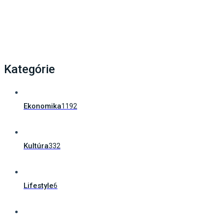
Kategórie
Ekonomika
1192
Kultúra
332
Lifestyle
6