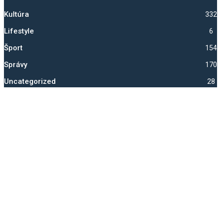
Kultúra
332
Lifestyle
6
Šport
1541
Správy
1704
Uncategorized
28