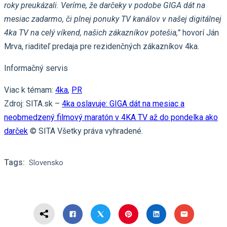
roky preukázali. Veríme, že darčeky v podobe GIGA dát na
mesiac zadarmo, či plnej ponuky TV kanálov v našej digitálnej
4ka TV na celý víkend, našich zákazníkov potešia,”
hovorí Ján
Mrva, riaditeľ predaja pre rezidenčných zákazníkov 4ka.
Informačný servis
Viac k témam:
4ka
,
PR
Zdroj: SITA.sk –
4ka oslavuje: GIGA dát na mesiac a
neobmedzený filmový maratón v 4KA TV až do pondelka ako
darček
© SITA Všetky práva vyhradené.
Tags:
Slovensko