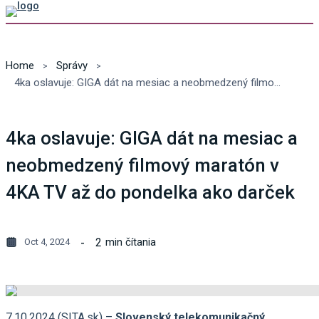
Home
Správy
4ka oslavuje: GIGA dát na mesiac a neobmedzený filmový maratón v 4KA TV až do pondelka ako darček
4ka oslavuje: GIGA dát na mesiac a
neobmedzený filmový maratón v
4KA TV až do pondelka ako darček
2
min čítania
Oct 4, 2024
7.10.2024 (SITA.sk) –
Slovenský telekomunikačný