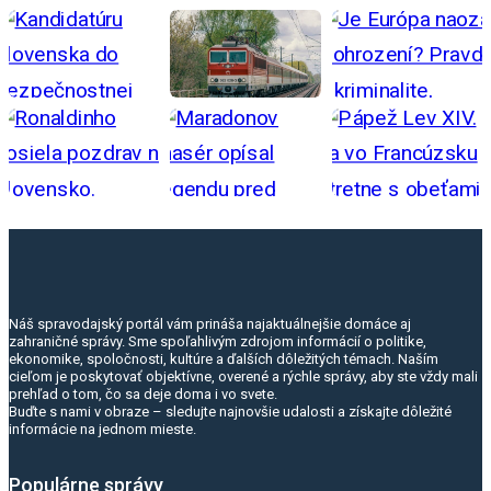
Náš spravodajský portál vám prináša najaktuálnejšie domáce aj
zahraničné správy. Sme spoľahlivým zdrojom informácií o politike,
ekonomike, spoločnosti, kultúre a ďalších dôležitých témach. Naším
cieľom je poskytovať objektívne, overené a rýchle správy, aby ste vždy mali
prehľad o tom, čo sa deje doma i vo svete.
Buďte s nami v obraze – sledujte najnovšie udalosti a získajte dôležité
informácie na jednom mieste.
Populárne správy