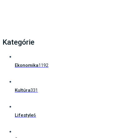
Kategórie
Ekonomika
1192
Kultúra
331
Lifestyle
6