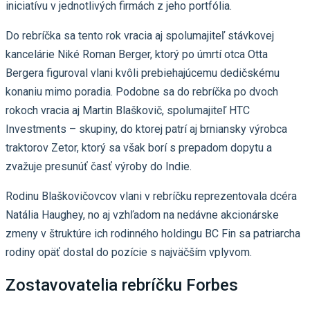
iniciatívu v jednotlivých firmách z jeho portfólia.
Do rebríčka sa tento rok vracia aj spolumajiteľ stávkovej
kancelárie Niké Roman Berger, ktorý po úmrtí otca Otta
Bergera figuroval vlani kvôli prebiehajúcemu dedičskému
konaniu mimo poradia. Podobne sa do rebríčka po dvoch
rokoch vracia aj Martin Blaškovič, spolumajiteľ HTC
Investments – skupiny, do ktorej patrí aj brniansky výrobca
traktorov Zetor, ktorý sa však borí s prepadom dopytu a
zvažuje presunúť časť výroby do Indie.
Rodinu Blaškovičovcov vlani v rebríčku reprezentovala dcéra
Natália Haughey, no aj vzhľadom na nedávne akcionárske
zmeny v štruktúre ich rodinného holdingu BC Fin sa patriarcha
rodiny opäť dostal do pozície s najväčším vplyvom.
Zostavovatelia rebríčku Forbes