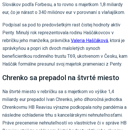
Slovákov podľa Forbesu, a to rovno s majetkom 1,8 miliardy
eur, čo je nárast o 340 miliónov eur v porovnaní s vlaňajškom.
Podpísal sa pod to predovšetkým rast čistej hodnoty aktív
Penty. Minulý rok reprezentovala rodinu Haščákovcov v
rebríčku jeho manželka, právnička
Valeria Haščáková
, ktorá je
správkyňou a popri ich dvoch maloletých synoch
beneficientkou rodinného trustu T69, ukotvenom v Česku, kam
Haščák formálne presunul svoj majetok prameniaci z Penty.
Chrenko sa prepadol na štvrté miesto
Na štvrté miesto v rebríčku sa s majetkom vo výške 1,4
miliardy eur prepadol Ivan Chrenko, jeho dlhoročná jednotka.
Chrenkovmu HB Reavisu výrazne podkopala nohy pandémia a
následne ochladenie trhu s kancelárskymi nehnuteľnosťami.
Práve precenenie nehnuteľností vo vlastníctve či v správe HB