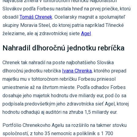
Najväčšia zmena v tohtoročnom rebríčku Najbohatších
Slovákov podľa Forbesu nastala hneď na prvej priečke, ktorú
obsadil
Tomáš Chrenek
. Oceliarsky magnát a spolumajiteľ
skupiny Moravia Steel, do ktorej patria napríklad Třinecké
železiarne, ale aj zdravotníckej siete
Agel
.
Nahradil dlhoročnú jednotku rebríčka
Chrenek tak nahradil na poste najbohatšieho Slováka
dlhoročnú jednotku rebríčka
Ivana Chrenka
, ktorého prepad
majetku mu v tohtoročnom rebríčku Forbesu priniesol
umiestnenie až na štvrtom mieste. Podľa odhadov Forbes
dosahuje jeho majetok hodnotu dve miliardy eur, pod čo sa
podpísala predovšetkým jeho zdravotnícka sieť Agel, ktorej
hodnotu odhadujú aj auditóri na zhruba 1,5 miliardy eur.
Portfólio Chrenekovho Agelu sa rozšírilo na takmer stovku
spoločností, z toho 35 nemocníc a polikliník s 1 700