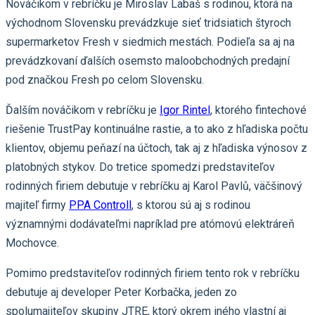
Nováčikom v rebríčku je Miroslav Labaš s rodinou, ktorá na
východnom Slovensku prevádzkuje sieť tridsiatich štyroch
supermarketov Fresh v siedmich mestách. Podieľa sa aj na
prevádzkovaní ďalších osemsto maloobchodných predajní
pod značkou Fresh po celom Slovensku.
Ďalším nováčikom v rebríčku je
Igor Rintel
, ktorého fintechové
riešenie TrustPay kontinuálne rastie, a to ako z hľadiska počtu
klientov, objemu peňazí na účtoch, tak aj z hľadiska výnosov z
platobných stykov. Do tretice spomedzi predstaviteľov
rodinných firiem debutuje v rebríčku aj Karol Pavlů, väčšinový
majiteľ firmy
PPA Controll
, s ktorou sú aj s rodinou
významnými dodávateľmi napríklad pre atómovú elektráreň
Mochovce.
Pomimo predstaviteľov rodinných firiem tento rok v rebríčku
debutuje aj developer Peter Korbačka, jeden zo
spolumajiteľov skupiny JTRE, ktorý okrem iného vlastní aj