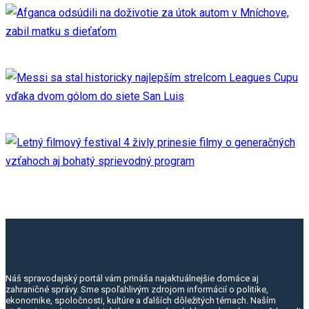
Náš spravodajský portál vám prináša najaktuálnejšie domáce aj
zahraničné správy. Sme spoľahlivým zdrojom informácií o politike,
ekonomike, spoločnosti, kultúre a ďalších dôležitých témach. Naším