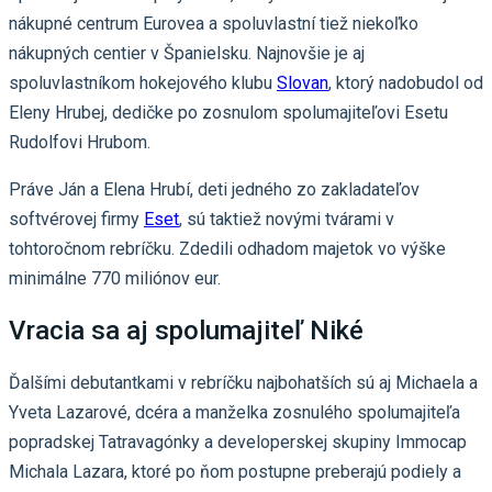
nákupné centrum Eurovea a spoluvlastní tiež niekoľko
nákupných centier v Španielsku. Najnovšie je aj
spoluvlastníkom hokejového klubu
Slovan
, ktorý nadobudol od
Eleny Hrubej, dedičke po zosnulom spolumajiteľovi Esetu
Rudolfovi Hrubom.
Práve Ján a Elena Hrubí, deti jedného zo zakladateľov
softvérovej firmy
Eset
, sú taktiež novými tvárami v
tohtoročnom rebríčku. Zdedili odhadom majetok vo výške
minimálne 770 miliónov eur.
Vracia sa aj spolumajiteľ Niké
Ďalšími debutantkami v rebríčku najbohatších sú aj Michaela a
Yveta Lazarové, dcéra a manželka zosnulého spolumajiteľa
popradskej Tatravagónky a developerskej skupiny Immocap
Michala Lazara, ktoré po ňom postupne preberajú podiely a