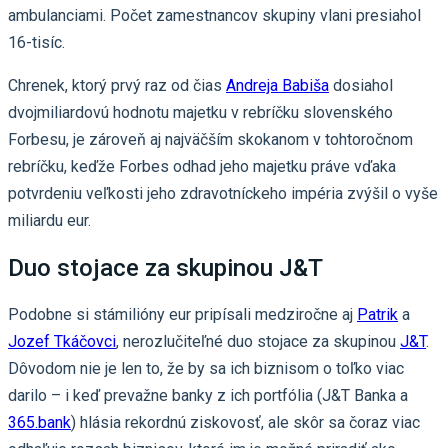
ambulanciami. Počet zamestnancov skupiny vlani presiahol
16-tisíc.
Chrenek, ktorý prvý raz od čias
Andreja Babiša
dosiahol
dvojmiliardovú hodnotu majetku v rebríčku slovenského
Forbesu, je zároveň aj najväčším skokanom v tohtoročnom
rebríčku, keďže Forbes odhad jeho majetku práve vďaka
potvrdeniu veľkosti jeho zdravotníckeho impéria zvýšil o vyše
miliardu eur.
Duo stojace za skupinou J&T
Podobne si stámilióny eur pripísali medziročne aj
Patrik
a
Jozef Tkáčovci
, nerozlučiteľné duo stojace za skupinou
J&T
.
Dôvodom nie je len to, že by sa ich biznisom o toľko viac
darilo – i keď prevažne banky z ich portfólia (J&T Banka a
365.bank
) hlásia rekordnú ziskovosť, ale skôr sa čoraz viac