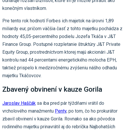
odhaľuje rozsah biznisov, ktoré im je možné priradiť ako
konečným vlastníkom.
Pre tento rok hodnotí Forbes ich majetok na úrovni 1,89
miliardy eur, pričom väčšia časť z tohto majetku pochádza z
hodnoty 45,05-percentného podielu Jozefa Tkáča v J&T
Finance Group. Postupné rozpletanie štruktúry J&T Private
Equity Group, prostredníctvom ktorej majú akcionári J&T
kontrolu nad 44 percentami energetického molocha EPH,
taktiež prispelo k medziročnému zvýšeniu nášho odhadu
majetku Tkáčovcov.
Zbavený obvinení v kauze Gorila
Jaroslav Haščák
sa iba pred pár týždňami vrátil do
vrcholového manažmentu
Penty
, po tom, čo ho prokurátor
zbavil obvinení v kauze Gorila. Rovnako sa ako pôvodca
rodinného majetku prinavrátil aj do rebríčka Najbohatších