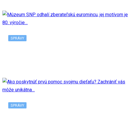
SPRÁVY
Múzeum SNP odhalí zberateľskú euromincu, jej
motívom je 80. výročie…
SPRÁVY
Ako poskytnúť prvú pomoc svojmu dieťaťu?
Zachrániť vás môže unikátna…