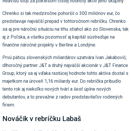
Reavisu stojí za poklesom čistej hodnoty aktív jeho skupiny.
Chrenko si tak medziročne pohoršil o 300 miliónov eur, čo
predstavuje najväčší prepad v tohtoročnom rebríčku. Chrenko
sa aj pre náročnú situáciu na trhu stiahol ako zo Slovenska, tak
aj z Poľska, a všetku pozornosť aj kapitál sústreďuje na
finančne náročné projekty v Berlíne a Londýne.
Prvú päticu slovenských miliardárov uzatvára Ivan Jakabovič,
dlhoročný partner J&T a druhý najväčší akcionár v J&T Finance
Group, ktorý sa aj vďaka rastúcej hodnote tohto aktíva dostal s
majetkom na úroveň 1,16 miliardy eur. Do rebríčka pribudlo
tento rok aj niekoľko nových tvárí a šesť úplne nových
debutantov, a to prevažne z radov predstaviteľov rodinných
firiem.
Nováčik v rebríčku Labaš