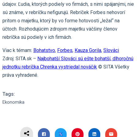
údajov. Ľudia, ktorých podiely vo firmách, s nimi spájanými, nie
sú známe, v rebríčku nefigurujú. Rebríček Forbes nehovorí
pritom o majetku, ktorý by vo forme hotovosti „ležal“ na
účtoch. Rozhodujúcim zdrojom majetku väčšiny členov
rebríčka sú podiely v ich firmách.
Viac k témam:
Bohatstvo
,
Forbes
,
Kauza Gorila
,
Slováci
Zdroj: SITA.sk –
Najbohatší Slováci sú ešte bohatší, dlhoročnú
jednotku rebríčka Chrenka vystriedal nováčik
© SITA Všetky
práva vyhradené.
Tags:
Ekonomika