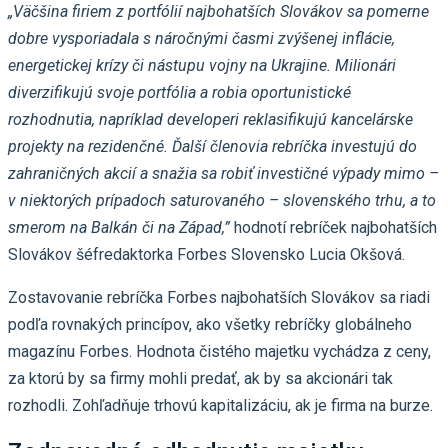
„Väčšina firiem z portfólií najbohatších Slovákov sa pomerne
dobre vysporiadala s náročnými časmi zvýšenej inflácie,
energetickej krízy či nástupu vojny na Ukrajine. Milionári
diverzifikujú svoje portfólia a robia oportunistické
rozhodnutia, napríklad developeri reklasifikujú kancelárske
projekty na rezidenčné. Ďalší členovia rebríčka investujú do
zahraničných akcií a snažia sa robiť investičné výpady mimo –
v niektorých prípadoch saturovaného – slovenského trhu, a to
smerom na Balkán či na Západ,”
hodnotí rebríček najbohatších
Slovákov šéfredaktorka Forbes Slovensko Lucia Okšová.
Zostavovanie rebríčka Forbes najbohatších Slovákov sa riadi
podľa rovnakých princípov, ako všetky rebríčky globálneho
magazínu Forbes. Hodnota čistého majetku vychádza z ceny,
za ktorú by sa firmy mohli predať, ak by sa akcionári tak
rozhodli. Zohľadňuje trhovú kapitalizáciu, ak je firma na burze.