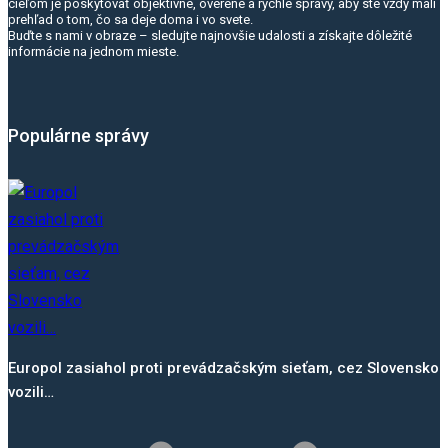
cieľom je poskytovať objektívne, overené a rýchle správy, aby ste vždy mali
prehľad o tom, čo sa deje doma i vo svete.
Buďte s nami v obraze – sledujte najnovšie udalosti a získajte dôležité
informácie na jednom mieste.
Populárne správy
Europol zasiahol proti prevádzačským sieťam, cez Slovensko
vozili…