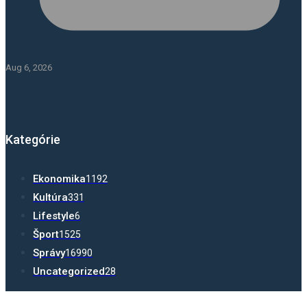
Aug 6, 2026
Kategórie
Ekonomika
1192
Kultúra
331
Lifestyle
6
Šport
1525
Správy
16990
Uncategorized
28