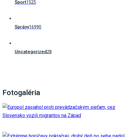
Šport
1525
Správy
16990
Uncategorized
28
Fotogaléria