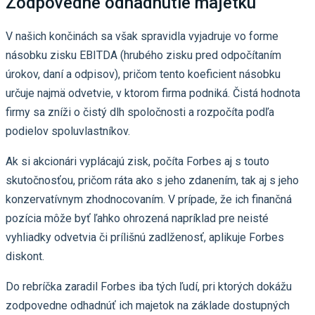
Zodpovedné odhadnutie majetku
V našich končinách sa však spravidla vyjadruje vo forme
násobku zisku EBITDA (hrubého zisku pred odpočítaním
úrokov, daní a odpisov), pričom tento koeficient násobku
určuje najmä odvetvie, v ktorom firma podniká. Čistá hodnota
firmy sa zníži o čistý dlh spoločnosti a rozpočíta podľa
podielov spoluvlastníkov.
Ak si akcionári vyplácajú zisk, počíta Forbes aj s touto
skutočnosťou, pričom ráta ako s jeho zdanením, tak aj s jeho
konzervatívnym zhodnocovaním. V prípade, že ich finančná
pozícia môže byť ľahko ohrozená napríklad pre neisté
vyhliadky odvetvia či prílišnú zadlženosť, aplikuje Forbes
diskont.
Do rebríčka zaradil Forbes iba tých ľudí, pri ktorých dokážu
zodpovedne odhadnúť ich majetok na základe dostupných