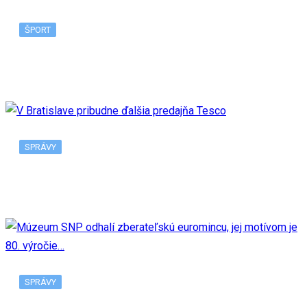
ŠPORT
Nadal sa odhlásil z US Open v New Yorku, tento…
SPRÁVY
V Bratislave pribudne ďalšia predajňa Tesco
SPRÁVY