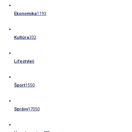
Ekonomika
1193
Kultúra
332
Lifestyle
6
Šport
1550
Správy
17050