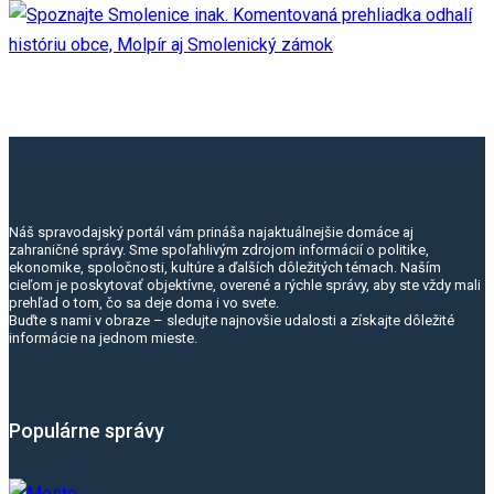
Náš spravodajský portál vám prináša najaktuálnejšie domáce aj
zahraničné správy. Sme spoľahlivým zdrojom informácií o politike,
ekonomike, spoločnosti, kultúre a ďalších dôležitých témach. Naším
cieľom je poskytovať objektívne, overené a rýchle správy, aby ste vždy mali
prehľad o tom, čo sa deje doma i vo svete.
Buďte s nami v obraze – sledujte najnovšie udalosti a získajte dôležité
informácie na jednom mieste.
Populárne správy