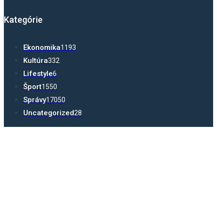
Kategórie
Ekonomika
1193
Kultúra
332
Lifestyle
6
Šport
1550
Správy
17050
Uncategorized
28