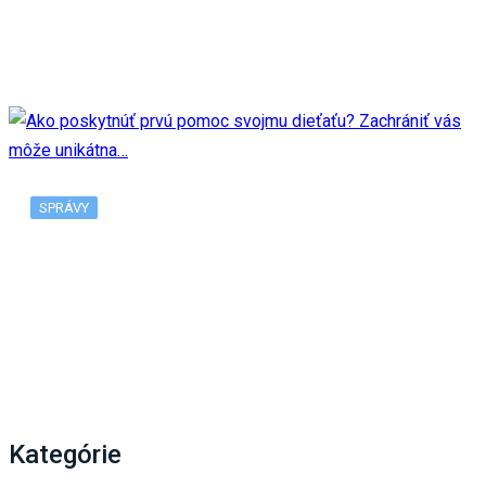
Múzeum SNP odhalí zberateľskú euromincu, jej
motívom je 80. výročie…
SPRÁVY
Ako poskytnúť prvú pomoc svojmu dieťaťu?
Zachrániť vás môže unikátna…
Kategórie