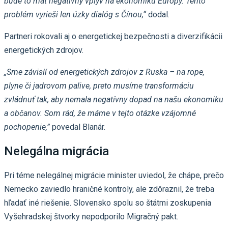
bude to mať negatívny vplyv na ekonomiku Európy. Tento
problém vyrieši len úzky dialóg s Čínou,“
dodal.
Partneri rokovali aj o energetickej bezpečnosti a diverzifikácii
energetických zdrojov.
„Sme závislí od energetických zdrojov z Ruska – na rope,
plyne či jadrovom palive, preto musíme transformáciu
zvládnuť tak, aby nemala negatívny dopad na našu ekonomiku
a občanov. Som rád, že máme v tejto otázke vzájomné
pochopenie,”
povedal Blanár.
Nelegálna migrácia
Pri téme nelegálnej migrácie minister uviedol, že chápe, prečo
Nemecko zaviedlo hraničné kontroly, ale zdôraznil, že treba
hľadať iné riešenie. Slovensko spolu so štátmi zoskupenia
Vyšehradskej štvorky nepodporilo Migračný pakt.