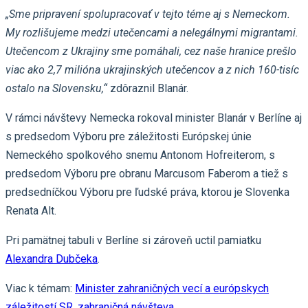
„Sme pripravení spolupracovať v tejto téme aj s Nemeckom.
My rozlišujeme medzi utečencami a nelegálnymi migrantami.
Utečencom z Ukrajiny sme pomáhali, cez naše hranice prešlo
viac ako 2,7 milióna ukrajinských utečencov a z nich 160-tisíc
ostalo na Slovensku,“
zdôraznil Blanár.
V rámci návštevy Nemecka rokoval minister Blanár v Berlíne aj
s predsedom Výboru pre záležitosti Európskej únie
Nemeckého spolkového snemu Antonom Hofreiterom, s
predsedom Výboru pre obranu Marcusom Faberom a tiež s
predsedníčkou Výboru pre ľudské práva, ktorou je Slovenka
Renata Alt.
Pri pamätnej tabuli v Berlíne si zároveň uctil pamiatku
Alexandra Dubčeka
.
Viac k témam:
Minister zahraničných vecí a európskych
záležitostí SR
,
zahraničná návšteva