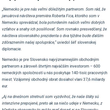
„Nemecko je pre nás veľmi dôležitým partnerom. Som rád, že
januárová návšteva premiéra Roberta Fica, ktorého som v
Nemecku sprevádzal, bola potvrdením našich veľmi dobrých
vzťahov a snahy ich posilňovať. Som rovnako presvedčený, že
návšteva slovenského prezidenta o dva týždne bude ďalším
zdôraznením našej spolupráce,“
uviedol šéf slovenskej
diplomacie.
Nemecko je pre Slovensko najvýznamnejším obchodným
partnerom a zároveň štvrtým najväčším investorom – 600
nemeckých spoločností u nás poskytuje 140-tisíc pracovných
miest. Vzájomný obchodný obrat dosiahol vlani 37,6 miliardy
eur.
„Aj na dnešnom stretnutí som vyzdvihol, že naše štáty sú
intenzívne prepojené, preto ak sa niečo udeje v Nemecku, z
hľadiska ekonomiky to môže mať dopad aj na Slovensku.