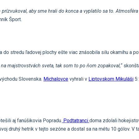
ám prízvukoval, aby sme hrali do konca a vyplatilo sa to. Atmosf
ník Šport.
 do stredu ľadovej plochy ešte viac znásobila silu okamihu a pot
il na majstrovstvách sveta, tak som to po ňom zopakoval,“
skonšta
 z východu Slovenska.
Michalovce
vyhrali v
Liptovskom Mikuláši
5:
ešili aj fanúšikovia Popradu.
Podtatranci
doma zdolali hokejist
voj druhý hetrik v tejto sezóne a dostal sa na métu 10 gólov. V