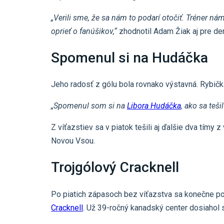
„Verili sme, že sa nám to podarí otočiť. Tréner n
oprieť o fanúšikov,“
zhodnotil Adam Žiak aj pre den
Spomenul si na Hudáčka
Jeho radosť z gólu bola rovnako výstavná. Rybička
„Spomenul som si na
Libora Hudáčka
, ako sa teš
Z víťazstiev sa v piatok tešili aj ďalšie dva tímy
Novou Vsou.
Trojgólový Cracknell
Po piatich zápasoch bez víťazstva sa konečne pot
Cracknell
. Už 39-ročný kanadský center dosiahol s