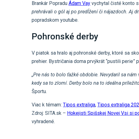
Brankár Popradu
Ádam Vay
vychytal čisté konto 
prehrávali o gól aj po predĺžení či nájazdoch. Aj d
popradskom youtube.
Pohronské derby
V piatok sa hralo aj pohronské derby, ktoré sa sk
prehier. Bystričania doma prvýkrát “pustili perie”
„Pre nás to bolo ťažké obdobie. Nevydaril sa nám 
kedy sa to zlomí. Derby bolo na to ideálna príležit
Športu.
Viac k témam:
Tipos extraliga
,
Tipos extraliga 2
Zdroj: SITA.sk –
Hokejisti Spišskej Novej Vsi si p
vyhradené.