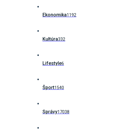
Ekonomika
1192
Kultúra
332
Lifestyle
6
Šport
1540
Správy
17038