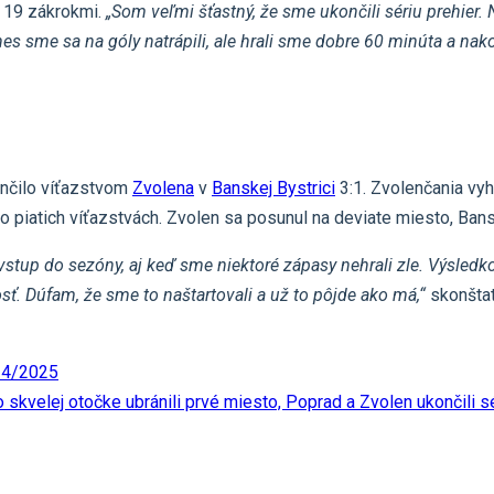
s 19 zákrokmi.
„
Som veľmi šťastný, že sme ukončili sériu prehier. 
nes sme sa na góly natrápili, ale hrali sme dobre 60 minúta a nakon
ončilo víťazstvom
Zvolena
v
Banskej Bystrici
3:1. Zvolenčania vyhr
 po piatich víťazstvách. Zvolen sa posunul na deviate miesto, Bans
vstup do sezóny, aj keď sme niektoré zápasy nehrali zle. Výsledk
osť. Dúfam, že sme to naštartovali a už to pôjde ako má,“
skonštat
024/2025
o skvelej otočke ubránili prvé miesto, Poprad a Zvolen ukončili sé