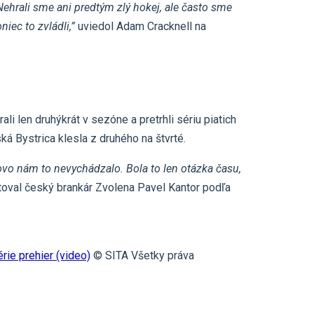
Nehrali sme ani predtým zlý hokej, ale často sme
iec to zvládli,”
uviedol Adam Cracknell na
ali len druhýkrát v sezóne a pretrhli sériu piatich
ká Bystrica klesla z druhého na štvrté.
ovo nám to nevychádzalo. Bola to len otázka času,
oval český brankár Zvolena Pavel Kantor podľa
rie prehier (video)
© SITA Všetky práva