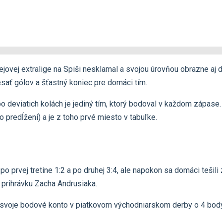
jovej extralige na Spiši nesklamal a svojou úrovňou obrazne aj d
ať gólov a šťastný koniec pre domáci tím.
po deviatich kolách je jediný tím, ktorý bodoval v každom zápase.
 predĺžení) a je z toho prvé miesto v tabuľke.
 prvej tretine 1:2 a po druhej 3:4, ale napokon sa domáci tešili z
ú prihrávku Zacha Andrusiaka.
il svoje bodové konto v piatkovom východniarskom derby o 4 body