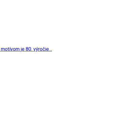
o
 jej motívom je 80. výročie…