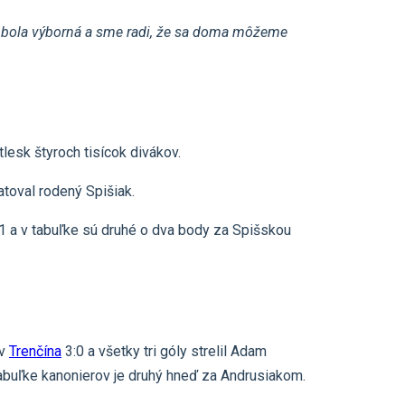
éra bola výborná a sme radi, že sa doma môžeme
lesk štyroch tisícok divákov.
toval rodený Spišiak.
1 a v tabuľke sú druhé o dva body za Spišskou
ov
Trenčína
3:0 a všetky tri góly strelil Adam
 tabuľke kanonierov je druhý hneď za Andrusiakom.