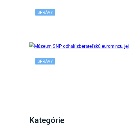
SPRÁVY
V Bratislave pribudne ďalšia predajňa Tesc
SPRÁVY
Múzeum SNP odhalí zberateľskú euromincu,
Kategórie