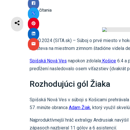
3
min čítania
14.10.2024 (SITA.sk) – Súboj o prvé miesto v hoke
návšteva na miestnom zimnom štadióne videla des
Spišská Nová Ves
napokon zdolala
Košice
6:4 a 
predĺžení nasledovalo osem víťazstiev (dvakrát po
Rozhodujúci gól Žiaka
Spišská Nová Ves v súboji s Košicami prehrávala po
57. minúte obranca
Adam Žiak
, ktorý využil skvel
Najproduktívnejší hráč extraligy Andrusiak navýš
zápasoch nazbieral 11 gólov a 6 asistencií.