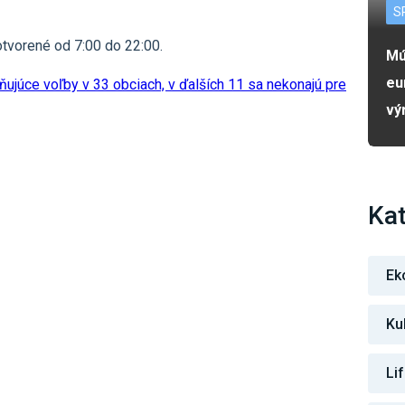
S
tvorené od 7:00 do 22:00.
Mú
eu
ujúce voľby v 33 obciach, v ďalších 11 sa nekonajú pre
vý
Kat
Ek
Ku
Li