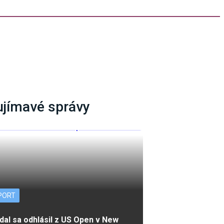
ujímavé správy
PORT
dal sa odhlásil z US Open v New