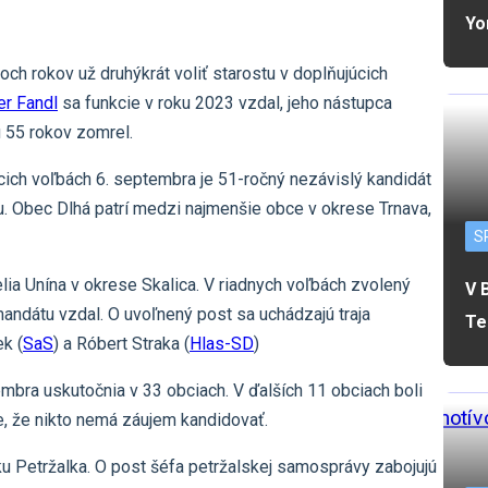
Yo
och rokov už druhýkrát voliť starostu v doplňujúcich
r Fandl
sa funkcie v roku 2023 vzdal, jeho nástupca
 55 rokov zomrel.
ich voľbách 6. septembra je 51-ročný nezávislý kandidát
. Obec Dlhá patrí medzi najmenšie obce v okrese Trnava,
S
elia Unína v okrese Skalica. V riadnych voľbách zvolený
V 
mandátu vzdal. O uvoľnený post sa uchádzajú traja
Te
k (
SaS
) a Róbert Straka (
Hlas-SD
)
bra uskutočnia v 33 obciach. V ďalších 11 obciach boli
e, že nikto nemá záujem kandidovať.
ku Petržalka. O post šéfa petržalskej samosprávy zabojujú