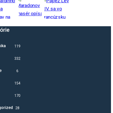
órie
ika
1192
332
e
6
1541
17040
gorized
28