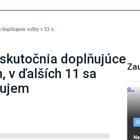
Na Slovensku sa uskutočnia doplňujúce voľby v 33 obciach, v ďalších 11 sa nekonajú pre nezáujem
skutočnia doplňujúce
Za
, v ďalších 11 sa
áujem
Š
Na