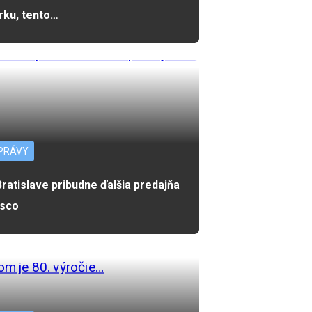
rku, tento…
PRÁVY
Bratislave pribudne ďalšia predajňa
sco