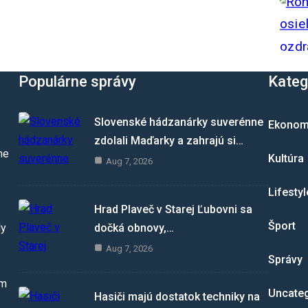
Populárne správy
Kateg
Slovenské hádzanárky suverénne
Ekonom
zdolali Maďarky a zahrajú si…
me
Kultúra
Aug 7, 2026
Lifestyl
Hrad Plaveč v Starej Ľubovni sa
Šport
dočká obnovy,…
dy
Aug 7, 2026
Správy
om
Uncate
Hasiči majú dostatok techniky na