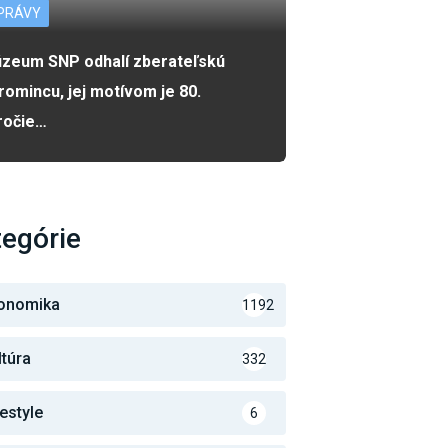
PRÁVY
zeum SNP odhalí zberateľskú
romincu, jej motívom je 80.
ročie…
egórie
onomika
1192
ltúra
332
festyle
6