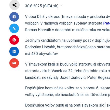
30.8.2025 (SITA.sk) –
V obci Dlhá v okrese Trnava si budú v priebehu dv
voľbách. V riadnych voľbách zvolený starosta
Pete
Roman Horváth v decembri minulého roku vo veku
Jediným kandidátom na uvoľnený post v doplňujúc
Radoslav Horváth, brat predchádzajúceho starostu
má 430 obyvateľov.
V Trnavskom kraji si budú voliť starostu aj obyvat
starosta Jakub Vanek sa 22. februára tohto roku 
kandidáti, nezávislý Jozef Jurkovič, Peter Regáse
Doplňujúce komunálne voľby sa v sobotu 6. septem
voľby vyhlásené, ale neuskutočnia sa. Dôvodom j
Doplňujúce voľby budú aj na bratislavskom sídlis