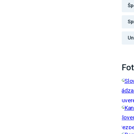
Šp
Sp
Un
Fot