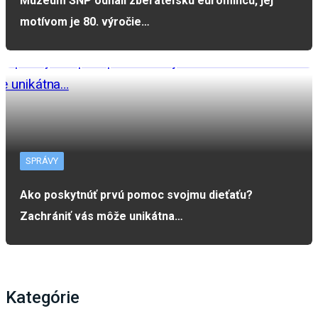
Múzeum SNP odhalí zberateľskú euromincu, jej
motívom je 80. výročie…
SPRÁVY
Ako poskytnúť prvú pomoc svojmu dieťaťu?
Zachrániť vás môže unikátna…
Kategórie