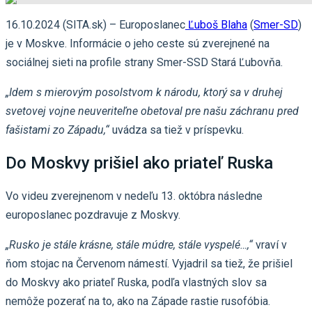
16.10.2024 (SITA.sk) – Europoslanec
Ľuboš Blaha
(
Smer-SD
)
je v Moskve. Informácie o jeho ceste sú zverejnené na
sociálnej sieti na profile strany Smer-SSD Stará Ľubovňa.
„Idem s mierovým posolstvom k národu, ktorý sa v druhej
svetovej vojne neuveriteľne obetoval pre našu záchranu pred
fašistami zo Západu,“
uvádza sa tiež v príspevku.
Do Moskvy prišiel ako priateľ Ruska
Vo videu zverejnenom v nedeľu 13. októbra následne
europoslanec pozdravuje z Moskvy.
„Rusko je stále krásne, stále múdre, stále vyspelé…,“
vraví v
ňom stojac na Červenom námestí. Vyjadril sa tiež, že prišiel
do Moskvy ako priateľ Ruska, podľa vlastných slov sa
nemôže pozerať na to, ako na Západe rastie rusofóbia.