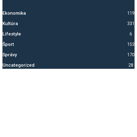
Ekonomika
1192
Kultúra
331
Lifestyle
6
Šport
1530
Správy
1700
Uncategorized
28