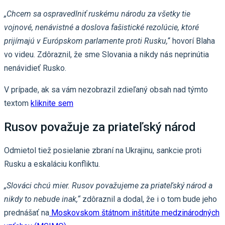
„Chcem sa ospravedlniť ruskému národu za všetky tie
vojnové, nenávistné a doslova fašistické rezolúcie, ktoré
prijímajú v Európskom parlamente proti Rusku,
“ hovorí Blaha
vo videu. Zdôraznil, že sme Slovania a nikdy nás neprinútia
nenávidieť Rusko.
V prípade, ak sa vám nezobrazil zdieľaný obsah nad týmto
textom
kliknite sem
Rusov považuje za priateľský národ
Odmietol tiež posielanie zbraní na Ukrajinu, sankcie proti
Rusku a eskaláciu konfliktu.
„Slováci chcú mier. Rusov považujeme za priateľský národ a
nikdy to nebude inak,“
zdôraznil a dodal, že i o tom bude jeho
prednášať na
Moskovskom štátnom inštitúte medzinárodných