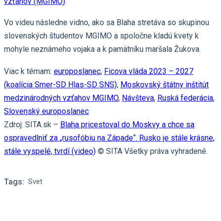
vzťahov (MGIMO)
.
Vo videu následne vidno, ako sa Blaha stretáva so skupinou
slovenských študentov MGIMO a spoločne kladú kvety k
mohyle neznámeho vojaka a k pamätníku maršala Žukova.
Viac k témam:
europoslanec
,
Ficova vláda 2023 – 2027
(koalícia Smer-SD Hlas-SD SNS)
,
Moskovský štátny inštitút
medzinárodných vzťahov MGIMO
,
Návšteva
,
Ruská federácia
,
Slovenský europoslanec
Zdroj: SITA.sk –
Blaha pricestoval do Moskvy a chce sa
ospravedlniť za „rusofóbiu na Západe“. Rusko je stále krásne,
stále vyspelé, tvrdí (video)
© SITA Všetky práva vyhradené.
Tags:
Svet