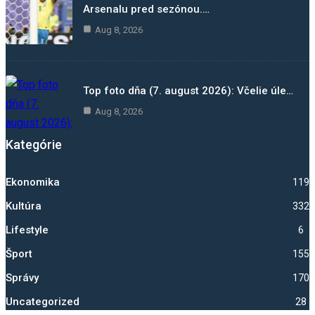
Arsenalu pred sezónou.…
Aug 8, 2026
Top foto dňa (7. august 2026): Včelie úle…
Aug 8, 2026
Kategórie
Ekonomika
1193
Kultúra
332
Lifestyle
6
Šport
1550
Správy
1704
Uncategorized
28