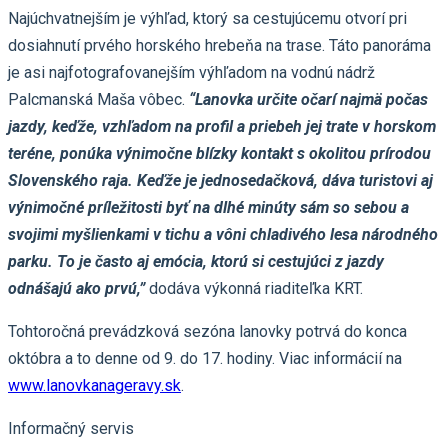
Najúchvatnejším je výhľad, ktorý sa cestujúcemu otvorí pri
dosiahnutí prvého horského hrebeňa na trase. Táto panoráma
je asi najfotografovanejším výhľadom na vodnú nádrž
Palcmanská Maša vôbec.
“Lanovka určite očarí najmä počas
jazdy, keďže, vzhľadom na profil a priebeh jej trate v horskom
teréne, ponúka výnimočne blízky kontakt s okolitou prírodou
Slovenského raja. Keďže je jednosedačková, dáva turistovi aj
výnimočné príležitosti byť na dlhé minúty sám so sebou a
svojimi myšlienkami v tichu a vôni chladivého lesa národného
parku. To je často aj emócia, ktorú si cestujúci z jazdy
odnášajú ako prvú,”
dodáva výkonná riaditeľka KRT.
Tohtoročná prevádzková sezóna lanovky potrvá do konca
októbra a to denne od 9. do 17. hodiny. Viac informácií na
www.lanovkanageravy.sk
.
Informačný servis