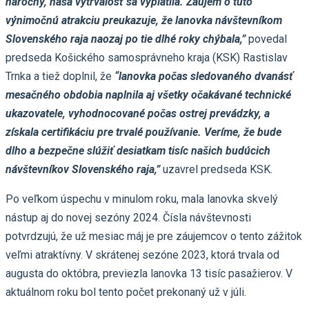
náročný, naša vytrvalosť sa vyplatila. Záujem o túto
výnimočnú atrakciu preukazuje, že lanovka návštevníkom
Slovenského raja naozaj po tie dlhé roky chýbala,”
povedal
predseda Košického samosprávneho kraja (KSK) Rastislav
Trnka a tiež doplnil, že
“lanovka počas sledovaného dvanásť
mesačného obdobia naplnila aj všetky očakávané technické
ukazovatele, vyhodnocované počas ostrej prevádzky, a
získala certifikáciu pre trvalé používanie. Veríme, že bude
dlho a bezpečne slúžiť desiatkam tisíc našich budúcich
návštevníkov Slovenského raja,”
uzavrel predseda KSK.
Po veľkom úspechu v minulom roku, mala lanovka skvelý
nástup aj do novej sezóny 2024. Čísla návštevnosti
potvrdzujú, že už mesiac máj je pre záujemcov o tento zážitok
veľmi atraktívny. V skrátenej sezóne 2023, ktorá trvala od
augusta do októbra, previezla lanovka 13 tisíc pasažierov. V
aktuálnom roku bol tento počet prekonaný už v júli.