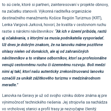
to sú ciele, ktoré si partneri, zainteresovaní v projekte obnovy,
na začiatku stanovili. Výkonná riaditeľka organizácie
destinačného manažmentu Košice Región Turizmus (KRT),
Lenka Vargová Jurková, hovorí, že kvalita v cestovnom ruchu
rastie s nárokmi návštevníkov:
“Ak ich v území pribúda, rastú
aj očakávania, s ktorými sa musia podnikatelia vysporiadať.
Už dnes je dobrým znakom, že na lanovku máme pozitívne
ohlasy nielen od domácich, ale aj od zahraničných
návštevníkov a to vrátane odborníkov, ktorí sa profesionálne
venujú cestovnému ruchu či územnému rozvoju. Boli medzi
nimi aj takí, ktorí našu autenticky zrekonštruovanú lanovku
označili za unikát zážitkového turizmu v medzinárodnom
meradle.”
Lanovka na Geravy je už od svojho vzniku dobre známa aj pre
výnimočnosť technického riešenia. Jej strojovňa sa nachádza
vo vrcholovej stanici a profil trasy je nezvyčajne členitý.