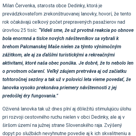
Milan Červenka, starosta obce Dedinky, ktorá je
prevádzkovateľom zrekonštruovanej lanovky, hovorí, že tento
rok očakávajú celkový počet prepravených pasažierov nad
úrovňou 25 tisíc:
“Videli sme, že už prvotná reakcia po obnove
bola enormná a tisíce nových návštevníkov sa vybrali k
brehom Palcmanskej Maše nielen za týmto výnimočným
zážitkom, ale aj za ďalšími turistickými a rekreačnými
aktivitami, ktoré naša obec ponúka. Je dobré, že to nebolo len
o prvotnom očarení. Veľký záujem pretrváva aj od začiatku
tohtoročnej sezóny a tak už v polovici leta vieme povedať, že
lanovka vysoko prekonáva priemery návštevnosti z jej
predošlej éry fungovania.”
Oživená lanovka tak už dnes plní aj dôležitú stimulujúcu úlohu
pri rozvoji cestovného ruchu nielen v obci Dedinky, ale aj v
širšom území na južnej strane Slovenského raja. Zvýšený
dopyt po službách nevyhnutne povedie aj k ich skvalitneniu a