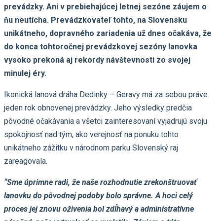
prevádzky. Ani v prebiehajúcej letnej sezóne záujem o
ňu neutícha. Prevádzkovateľ tohto, na Slovensku
unikátneho, dopravného zariadenia už dnes očakáva, že
do konca tohtoročnej prevádzkovej sezóny lanovka
vysoko prekoná aj rekordy návštevnosti zo svojej
minulej éry.
Ikonická lanová dráha Dedinky – Geravy má za sebou práve
jeden rok obnovenej prevádzky. Jeho výsledky predčia
pôvodné očakávania a všetci zainteresovaní vyjadrujú svoju
spokojnosť nad tým, ako verejnosť na ponuku tohto
unikátneho zážitku v národnom parku Slovenský raj
zareagovala.
“Sme úprimne radi, že naše rozhodnutie zrekonštruovať
lanovku do pôvodnej podoby bolo správne. A hoci celý
proces jej znovu oživenia bol zdĺhavý a administratívne