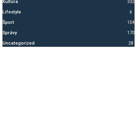
Kultúra
332
Lifestyle
6
Šport
1540
Správy
1703
Uncategorized
28