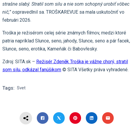
strašne slabý. Stratil som silu a nie som schopný urobiť vôbec
nič,”
ospravedlnil sa. TROŠKAREVUE sa mala uskutočniť vo
februári 2026.
Troška je režisérom celej série známych filmov, medzi ktoré
patria napríklad Slunce, seno, jahody, Slunce, seno a pár facek,
Slunce, seno, erotika, Kameňák či Babovřesky.
Zdroj: SITA.sk –
Režisér Zdeněk Troška je vážne chorý, stratil
som silu, odkázal fanúšikom
© SITA Všetky práva vyhradené.
Tags:
Svet