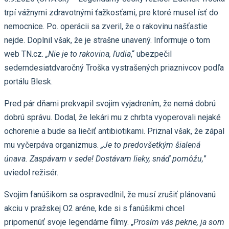
trpí vážnymi zdravotnými ťažkosťami, pre ktoré musel ísť do
nemocnice. Po. operácii sa zveril, že o rakovinu našťastie
nejde. Doplnil však, že je strašne unavený. Informuje o tom
web TN.cz.
„Nie je to rakovina, ľudia
,“ ubezpečil
sedemdesiatdvaročný Troška vystrašených priaznivcov podľa
portálu Blesk.
Pred pár dňami prekvapil svojim vyjadrením, že nemá dobrú
dobrú správu. Dodal, že lekári mu z chrbta vyoperovali nejaké
ochorenie a bude sa liečiť antibiotikami. Priznal však, že zápal
mu vyčerpáva organizmus.
„Je to predovšetkým šialená
únava. Zaspávam v sede! Dostávam lieky, snáď pomôžu,
”
uviedol režisér.
Svojim fanúšikom sa ospravedlnil, že musí zrušiť plánovanú
akciu v pražskej O2 aréne, kde si s fanúšikmi chcel
pripomenúť svoje legendárne filmy. „
Prosím vás pekne, ja som