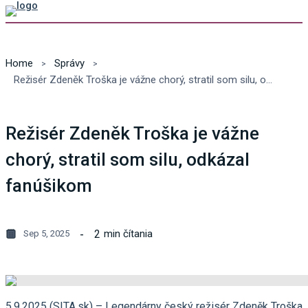
Home
Správy
Režisér Zdeněk Troška je vážne chorý, stratil som silu, odkázal fanúšikom
Režisér Zdeněk Troška je vážne
chorý, stratil som silu, odkázal
fanúšikom
2
min čítania
Sep 5, 2025
5.9.2025 (SITA.sk) – Legendárny český režisér Zdeněk Troška