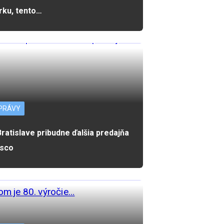
rku, tento…
PRÁVY
Bratislave pribudne ďalšia predajňa
sco