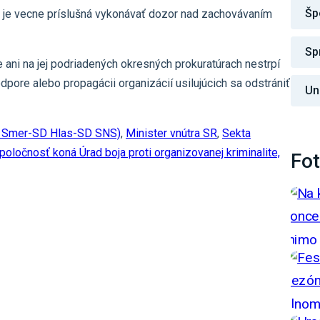
Šp
a je vecne príslušná vykonávať dozor nad zachovávaním
Sp
re ani na jej podriadených okresných prokuratúrach nestrpí
pore alebo propagácii organizácií usilujúcich sa odstrániť
Un
ia Smer-SD Hlas-SD SNS)
,
Minister vnútra SR
,
Sekta
poločnosť koná Úrad boja proti organizovanej kriminalite,
Fot