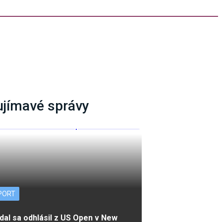
ujímavé správy
PORT
dal sa odhlásil z US Open v New