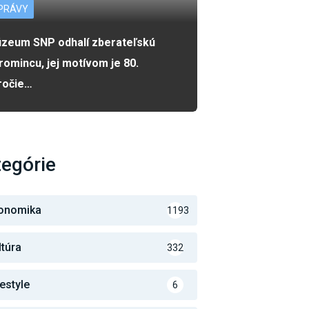
PRÁVY
zeum SNP odhalí zberateľskú
romincu, jej motívom je 80.
ročie…
egórie
onomika
1193
ltúra
332
festyle
6