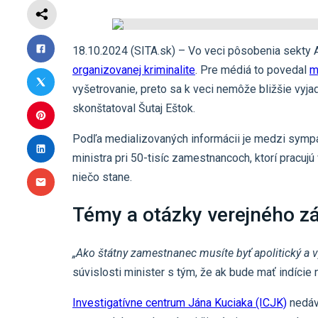
18.10.2024 (SITA.sk) – Vo veci pôsobenia sekty 
organizovanej kriminalite
. Pre médiá to povedal
m
vyšetrovanie, preto sa k veci nemôže bližšie vyja
skonštatoval Šutaj Eštok.
Podľa medializovaných informácii je medzi symp
ministra pri 50-tisíc zamestnancoch, ktorí pracuj
niečo stane.
Témy a otázky verejného z
„Ako štátny zamestnanec musíte byť apolitický a v
súvislosti minister s tým, že ak bude mať indície
Investigatívne centrum Jána Kuciaka (ICJK)
nedávn