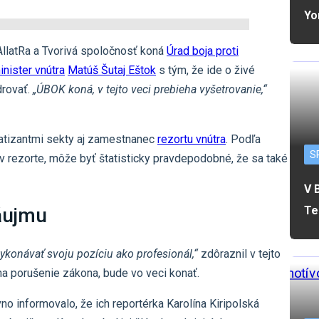
Yo
AllatRa a Tvorivá spoločnosť koná
Úrad boja proti
inister vnútra
Matúš Šutaj Eštok
s tým, že ide o živé
drovať.
„ÚBOK koná, v tejto veci prebieha vyšetrovanie,“
atizantmi sekty aj zamestnanec
rezortu vnútra
. Podľa
S
ú v rezorte, môže byť štatisticky pravdepodobné, že sa také
V 
Te
áujmu
ykonávať svoju pozíciu ako profesionál,“
zdôraznil v tejto
 na porušenie zákona, bude vo veci konať.
o informovalo, že ich reportérka Karolína Kiripolská