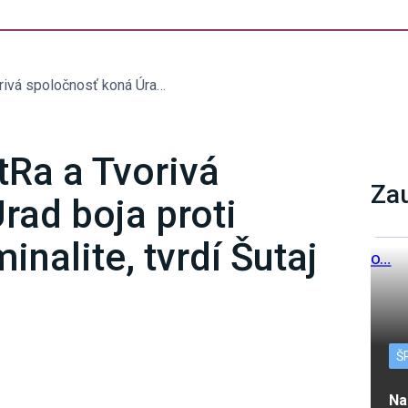
V kauze sekty AllatRa a Tvorivá spoločnosť koná Úrad boja proti organizovanej kriminalite, tvrdí Šutaj Eštok
tRa a Tvorivá
Za
rad boja proti
inalite, tvrdí Šutaj
Š
Na