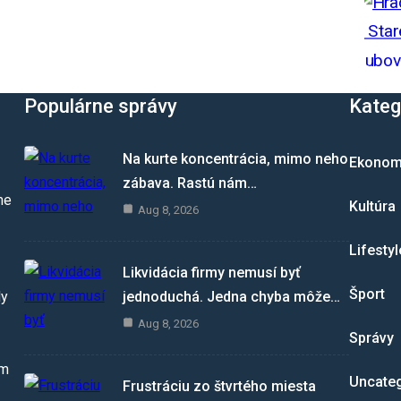
Populárne správy
Kateg
Na kurte koncentrácia, mimo neho
Ekonom
zábava. Rastú nám…
me
Kultúra
Aug 8, 2026
Lifestyl
Likvidácia firmy nemusí byť
Šport
jednoduchá. Jedna chyba môže…
dy
Aug 8, 2026
Správy
om
Uncate
Frustráciu zo štvrtého miesta