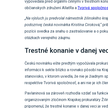
vypovedala pred orgánmi činnými v trestnom konan
občianskych združení AllatRa a
Tvorivá spoločno
„Na výsluch ju predvolal námestník žilinského kraj
podozrivej česká novinárka Kristína Ciroková,“
pri
pozícii svedka za snahu o zastrašovanie a o poku
otázkach verejného záujmu.
Trestné konanie v danej vec
Českú novinárku ešte predtým vypočúvala prokurá
informácii k sekte blízko a rovnako pôsobí na Kra
stanovisko, v ktorom uviedla, že nie je žiadnym s
respektíve Tvorivá spoločnosť, a ani nie je ich čl
Pavlaninová sa zároveň rozhodla vzdať sa funkcie
organizovaným zločinom Krajskej prokuratúry Žilin
pripomenul, že trestné konanie v danej veci je v