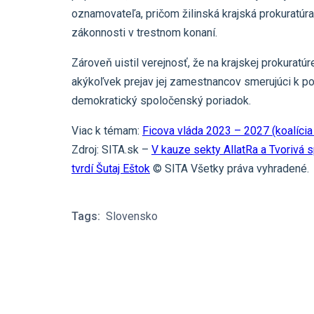
oznamovateľa, pričom žilinská krajská prokuratúr
zákonnosti v trestnom konaní.
Zároveň uistil verejnosť, že na krajskej prokuratú
akýkoľvek prejav jej zamestnancov smerujúci k pod
demokratický spoločenský poriadok.
Viac k témam:
Ficova vláda 2023 – 2027 (koalíc
Zdroj: SITA.sk –
V kauze sekty AllatRa a Tvorivá s
tvrdí Šutaj Eštok
© SITA Všetky práva vyhradené.
Tags:
Slovensko