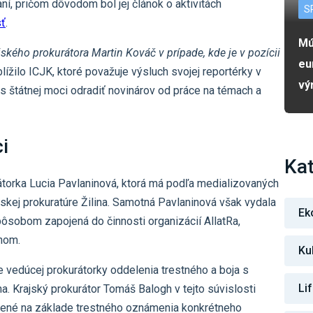
í, pričom dôvodom bol jej článok o aktivitách
S
sť
.
Mú
ského prokurátora Martin Kováč v prípade, kde je v pozícii
eu
blížilo ICJK, ktoré považuje výsluch svojej reportérky v
vý
s štátnej moci odradiť novinárov od práce na témach a
i
Kat
torka Lucia Pavlaninová, ktorá má podľa medializovaných
jskej prokuratúre Žilina. Samotná Pavlaninová však vydala
Ek
pôsobom zapojená do činnosti organizácií AllatRa,
enom.
Ku
 vedúcej prokurátorky oddelenia trestného a boja s
Li
a. Krajský prokurátor Tomáš Balogh v tejto súvislosti
edené na základe trestného oznámenia konkrétneho