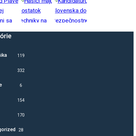
órie
ika
1193
332
e
6
1544
17041
gorized
28