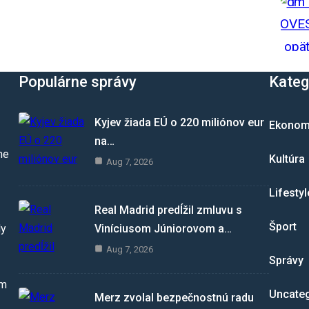
Populárne správy
Kateg
Kyjev žiada EÚ o 220 miliónov eur
Ekonom
na…
me
Kultúra
Aug 7, 2026
Lifestyl
Real Madrid predĺžil zmluvu s
Šport
Viníciusom Júniorovom a…
dy
Aug 7, 2026
Správy
om
Uncate
Merz zvolal bezpečnostnú radu