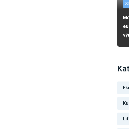
S
Mú
eu
vý
Kat
Ek
Ku
Li