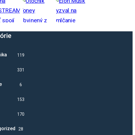
órie
ika
1192
331
e
6
1537
17032
gorized
28