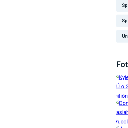
Šp
Sp
Un
Fot