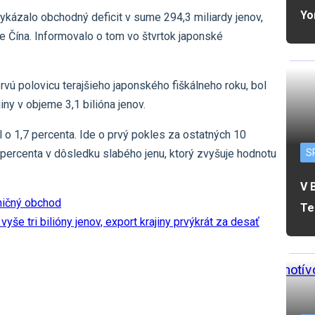
Yo
kázalo obchodný deficit v sume 294,3 miliardy jenov,
je Čína. Informovalo o tom vo štvrtok japonské
rvú polovicu terajšieho japonského fiškálneho roku, bol
y v objeme 3,1 bilióna jenov.
 1,7 percenta. Ide o prvý pokles za ostatných 10
S
percenta v dôsledku slabého jenu, ktorý zvyšuje hodnotu
V 
ničný obchod
Te
e tri bilióny jenov, export krajiny prvýkrát za desať