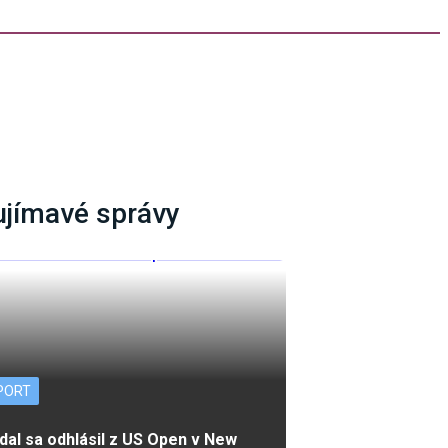
ujímavé správy
PORT
dal sa odhlásil z US Open v New