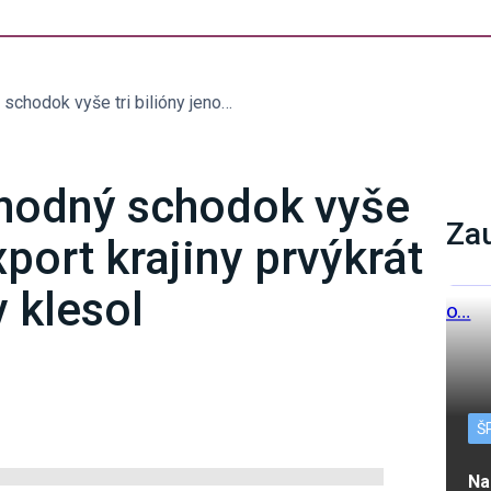
Japonsko má obchodný schodok vyše tri bilióny jenov, export krajiny prvýkrát za desať mesiacov klesol
hodný schodok vyše
Za
export krajiny prvýkrát
 klesol
Š
Na