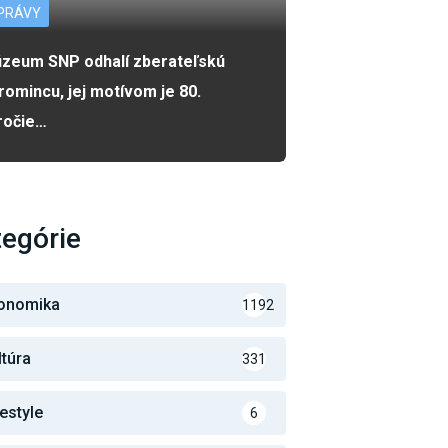
PRÁVY
zeum SNP odhalí zberateľskú
romincu, jej motívom je 80.
ročie…
egórie
onomika
1192
ltúra
331
festyle
6