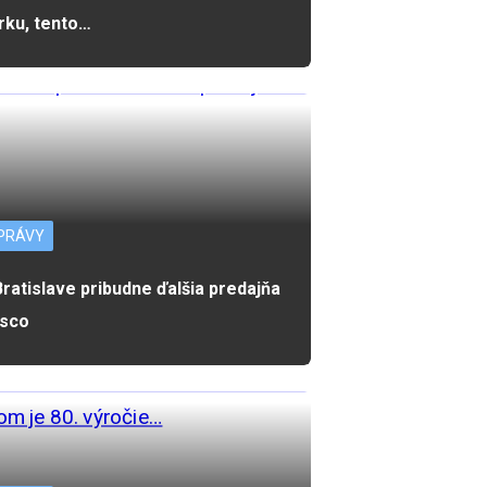
rku, tento…
PRÁVY
Bratislave pribudne ďalšia predajňa
sco