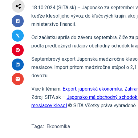
18.10.2024 (SITA.sk) – Japonsko za september vy
keďže klesol jeho vývoz do kľúčových krajín, ako 
ministerstvo financií.
Od začiatku apríla do záveru septembra, čiže za p
podľa predbežných údajov obchodný schodok krajin
Septembrový export Japonska medziročne klesol o
mesiacov. Import pritom medziročne stúpol o 2,1 
dovozu.
Viac k témam:
Export
,
japonská ekonomika
,
Zahra
Zdroj: SITA.sk –
Japonsko má obchodný schodok vyš
mesiacov klesol
© SITA Všetky práva vyhradené.
Tags:
Ekonomika