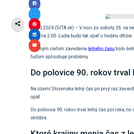
22.10.2024 (SITA.sk) – V noci zo soboty 26. na 
späť na 2:00. Ľudia budú tak spať o hodinu dlhšie.
Hlavným cieľom zavedenia
letného času
bolo šet
ľuďom spôsobuje problémy.
Do polovice 90. rokov trval 
Na území Slovenska letný čas po prvý raz zaviedl
opäť.
Do polovice 90. rokov trval letný čas pol roka, no
októbra.
Ktoré krajiny menia čas z 