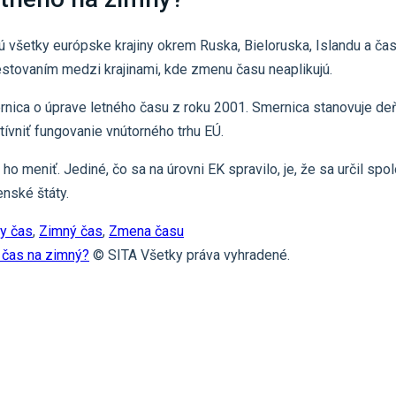
ú všetky európske krajiny okrem Ruska, Bieloruska, Islandu a ča
stovaním medzi krajinami, kde zmenu času neaplikujú.
nica o úprave letného času z roku 2001. Smernica stanovuje deň
tívniť fungovanie vnútorného trhu EÚ.
 meniť. Jediné, čo sa na úrovni EK spravilo, je, že sa určil sp
enské štáty.
y čas
,
Zimný čas
,
Zmena času
 čas na zimný?
© SITA Všetky práva vyhradené.