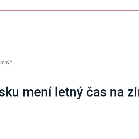
zimný?
sku mení letný čas na z