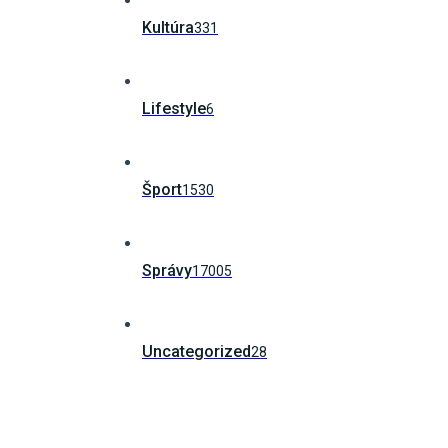
Kultúra
331
Lifestyle
6
Šport
1530
Správy
17005
Uncategorized
28