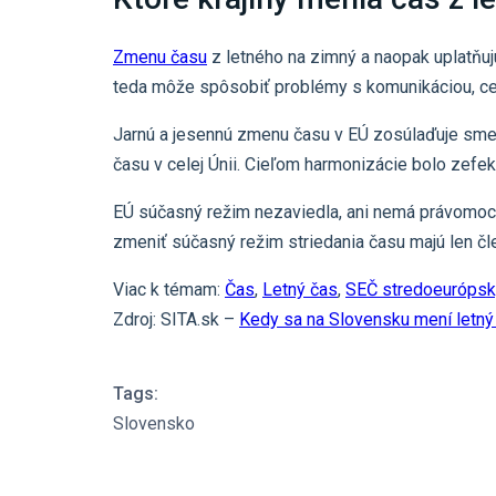
Zmenu času
z letného na zimný a naopak uplatňuj
teda môže spôsobiť problémy s komunikáciou, ce
Jarnú a jesennú zmenu času v EÚ zosúlaďuje smer
času v celej Únii. Cieľom harmonizácie bolo zefek
EÚ súčasný režim nezaviedla, ani nemá právomoc ho
zmeniť súčasný režim striedania času majú len čl
Viac k témam:
Čas
,
Letný čas
,
SEČ stredoeurópsk
Zdroj: SITA.sk –
Kedy sa na Slovensku mení letný
Tags:
Slovensko