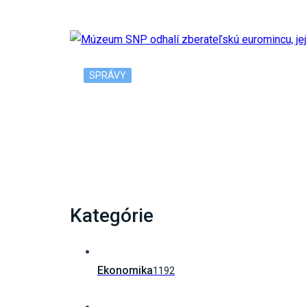
SPRÁVY
Múzeum SNP odhalí zberateľskú euromincu,
Kategórie
Ekonomika
1192