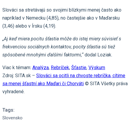
Slováci sa stretávajú so svojimi blízkymi menej často ako
napríklad v Nemecku (4,85), no častejšie ako v Maďarsku
(3,46) alebo v Írsku (4,19).
„Aj keď miera pocitu šťastia môže do istej miery súvisieť s
frekvenciou sociálnych kontaktov, pocity šťastia sú tiež
spôsobené mnohými ďalšími faktormi,“
dodal Loziak.
Viac k témam:
Analýza
,
Rebríček
,
Šťastie
,
Výskum
Zdroj: SITA.sk –
Slováci sa ocitli na chvoste rebríčka, cítime
sa menej šťastní ako Maďari či Chorváti
© SITA Všetky práva
vyhradené.
Tags:
Slovensko