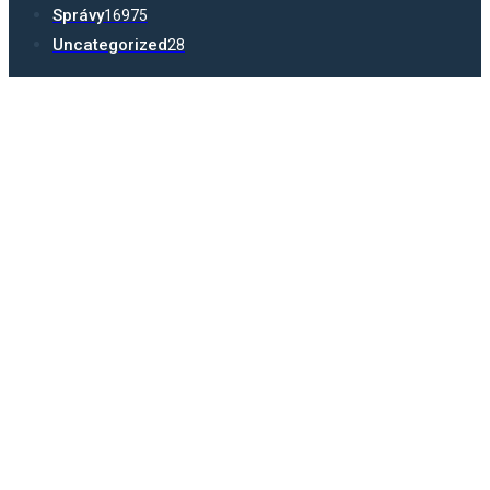
Správy
16975
Uncategorized
28