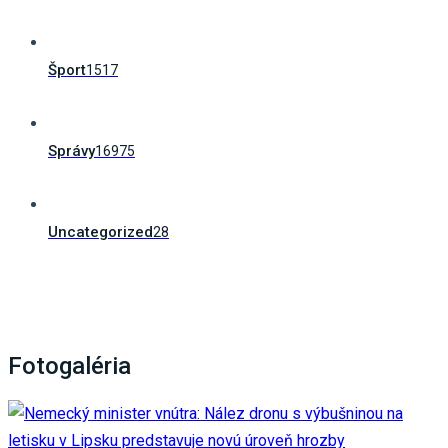
Šport
1517
Správy
16975
Uncategorized
28
Fotogaléria