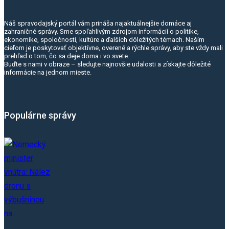
Náš spravodajský portál vám prináša najaktuálnejšie domáce aj
zahraničné správy. Sme spoľahlivým zdrojom informácií o politike,
ekonomike, spoločnosti, kultúre a ďalších dôležitých témach. Naším
cieľom je poskytovať objektívne, overené a rýchle správy, aby ste vždy mali
prehľad o tom, čo sa deje doma i vo svete.
Buďte s nami v obraze – sledujte najnovšie udalosti a získajte dôležité
informácie na jednom mieste.
Populárne správy