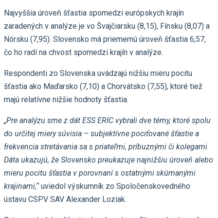
Najvyššia úroveň šťastia spomedzi európskych krajín
zaradených v analýze je vo Švajčiarsku (8,15), Fínsku (8,07) a
Nórsku (7,95). Slovensko má priemernú úroveň šťastia 6,57,
čo ho radí na chvost spomedzi krajín v analýze.
Respondenti zo Slovenska uvádzajú nižšiu mieru pocitu
šťastia ako Maďarsko (7,10) a Chorvátsko (7,55), ktoré tiež
majú relatívne nižšie hodnoty šťastia.
„Pre analýzu sme z dát ESS ERIC vybrali dve témy, ktoré spolu
do určitej miery súvisia – subjektívne pociťované šťastie a
frekvencia stretávania sa s priateľmi, príbuznými či kolegami.
Dáta ukazujú, že Slovensko preukazuje najnižšiu úroveň alebo
mieru pocitu šťastia v porovnaní s ostatnými skúmanými
krajinami,“
uviedol výskumník zo Spoločenskovedného
ústavu CSPV SAV Alexander Loziak.