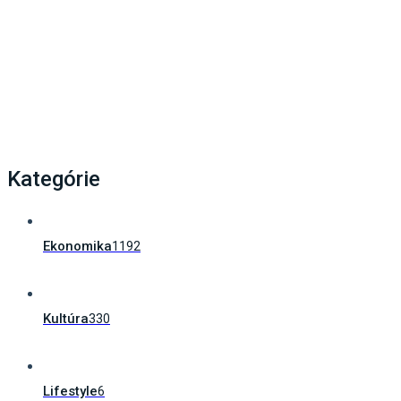
Ako poskytnúť prvú pomoc svojmu dieťaťu?
Zachrániť vás môže unikátna…
Kategórie
Ekonomika
1192
Kultúra
330
Lifestyle
6