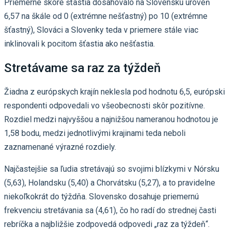
Priemerné skóre šťastia dosahovalo na Slovensku úroveň
6,57 na škále od 0 (extrémne nešťastný) po 10 (extrémne
šťastný), Slováci a Slovenky teda v priemere stále viac
inklinovali k pocitom šťastia ako nešťastia.
Stretávame sa raz za týždeň
Žiadna z európskych krajín neklesla pod hodnotu 6,5, európski
respondenti odpovedali vo všeobecnosti skôr pozitívne.
Rozdiel medzi najvyššou a najnižšou nameranou hodnotou je
1,58 bodu, medzi jednotlivými krajinami teda neboli
zaznamenané výrazné rozdiely.
Najčastejšie sa ľudia stretávajú so svojimi blízkymi v Nórsku
(5,63), Holandsku (5,40) a Chorvátsku (5,27), a to pravidelne
niekoľkokrát do týždňa. Slovensko dosahuje priemernú
frekvenciu stretávania sa (4,61), čo ho radí do strednej časti
rebríčka a najbližšie zodpovedá odpovedi „raz za týždeň“.