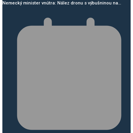
Nemecký minister vnútra: Nález dronu s výbušninou na…