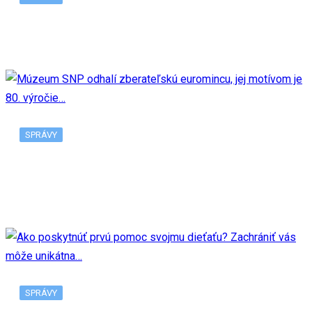
V Bratislave pribudne ďalšia predajňa Tesco
SPRÁVY
Múzeum SNP odhalí zberateľskú euromincu, jej
motívom je 80. výročie…
SPRÁVY