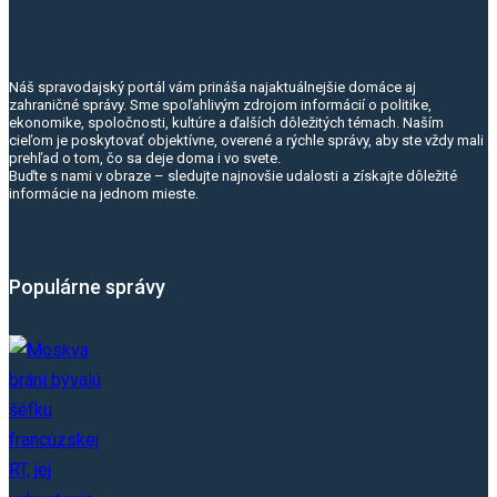
Náš spravodajský portál vám prináša najaktuálnejšie domáce aj
zahraničné správy. Sme spoľahlivým zdrojom informácií o politike,
ekonomike, spoločnosti, kultúre a ďalších dôležitých témach. Naším
cieľom je poskytovať objektívne, overené a rýchle správy, aby ste vždy mali
prehľad o tom, čo sa deje doma i vo svete.
Buďte s nami v obraze – sledujte najnovšie udalosti a získajte dôležité
informácie na jednom mieste.
Populárne správy