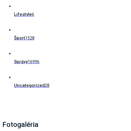
Lifestyle
6
Šport
1528
Správy
16996
Uncategorized
28
Fotogaléria