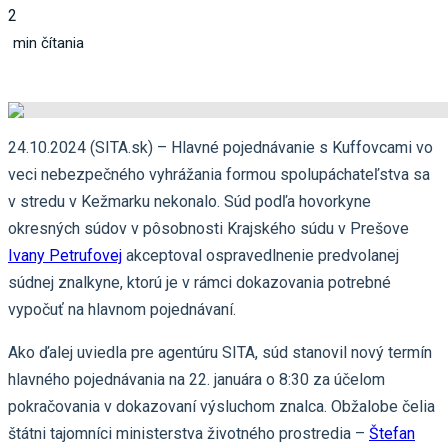
2
min čítania
24.10.2024 (SITA.sk) – Hlavné pojednávanie s Kuffovcami vo
veci nebezpečného vyhrážania formou spolupáchateľstva sa
v stredu v Kežmarku nekonalo. Súd podľa hovorkyne
okresných súdov v pôsobnosti Krajského súdu v Prešove
Ivany Petrufovej
akceptoval ospravedlnenie predvolanej
súdnej znalkyne, ktorú je v rámci dokazovania potrebné
vypočuť na hlavnom pojednávaní.
Ako ďalej uviedla pre agentúru SITA, súd stanovil nový termín
hlavného pojednávania na 22. januára o 8:30 za účelom
pokračovania v dokazovaní výsluchom znalca. Obžalobe čelia
štátni tajomníci ministerstva životného prostredia –
Štefan