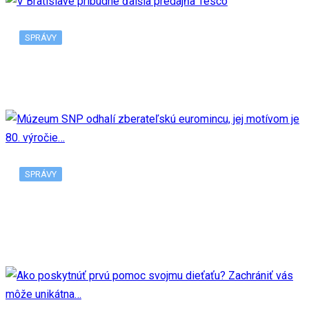
SPRÁVY
V Bratislave pribudne ďalšia predajňa Tesco
SPRÁVY
Múzeum SNP odhalí zberateľskú euromincu, jej
motívom je 80. výročie…