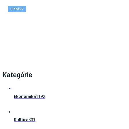
SPRÁVY
Ako poskytnúť prvú pomoc svojmu dieťaťu?
Zachrániť vás môže unikátna…
Kategórie
Ekonomika
1192
Kultúra
331