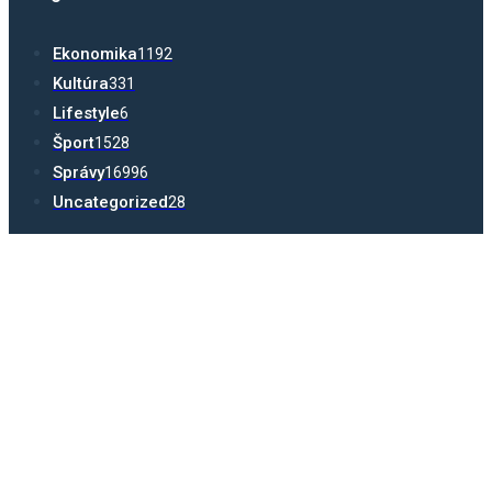
Ekonomika
1192
Kultúra
331
Lifestyle
6
Šport
1528
Správy
16996
Uncategorized
28