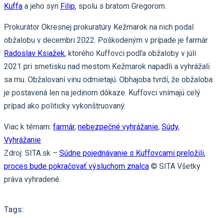
Kuffa
a jeho syn
Filip
, spolu s bratom Gregorom.
Prokurátor Okresnej prokuratúry Kežmarok na nich podal
obžalobu v decembri 2022. Poškodeným v prípade je farmár
Radoslav Ksiažek
, ktorého Kuffovci podľa obžaloby v júli
2021 pri smetisku nad mestom Kežmarok napadli a vyhrážali
sa mu. Obžalovaní vinu odmietajú. Obhajoba tvrdí, že obžaloba
je postavená len na jedinom dôkaze. Kuffovci vnímajú celý
prípad ako politicky vykonštruovaný.
Viac k témam:
farmár
,
nebezpečné vyhrážanie
,
Súdy
,
Vyhrážanie
Zdroj: SITA.sk –
Súdne pojednávanie s Kuffovcami preložili,
proces bude pokračovať výsluchom znalca
© SITA Všetky
práva vyhradené.
Tags: