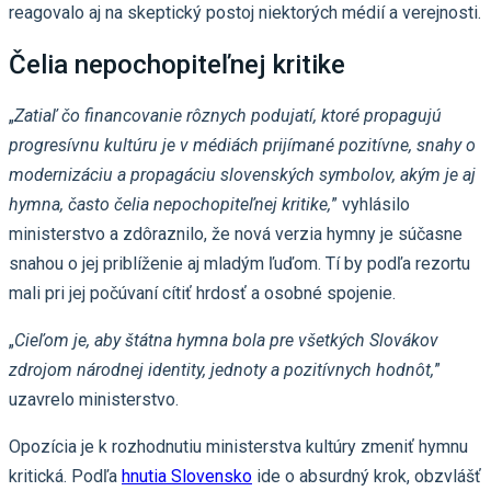
reagovalo aj na skeptický postoj niektorých médií a verejnosti.
Čelia nepochopiteľnej kritike
„
Zatiaľ čo financovanie rôznych podujatí, ktoré propagujú
progresívnu kultúru je v médiách prijímané pozitívne, snahy o
modernizáciu a propagáciu slovenských symbolov, akým je aj
hymna, často čelia nepochopiteľnej kritike,
” vyhlásilo
ministerstvo a zdôraznilo, že nová verzia hymny je súčasne
snahou o jej priblíženie aj mladým ľuďom. Tí by podľa rezortu
mali pri jej počúvaní cítiť hrdosť a osobné spojenie.
„
Cieľom je, aby štátna hymna bola pre všetkých Slovákov
zdrojom národnej identity, jednoty a pozitívnych hodnôt,
”
uzavrelo ministerstvo.
Opozícia je k rozhodnutiu ministerstva kultúry zmeniť hymnu
kritická. Podľa
hnutia Slovensko
ide o absurdný krok, obzvlášť