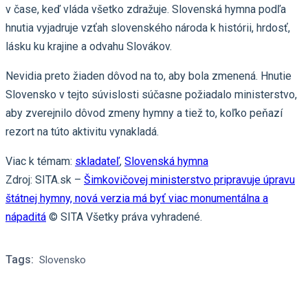
v čase, keď vláda všetko zdražuje. Slovenská hymna podľa
hnutia vyjadruje vzťah slovenského národa k histórii, hrdosť,
lásku ku krajine a odvahu Slovákov.
Nevidia preto žiaden dôvod na to, aby bola zmenená. Hnutie
Slovensko v tejto súvislosti súčasne požiadalo ministerstvo,
aby zverejnilo dôvod zmeny hymny a tiež to, koľko peňazí
rezort na túto aktivitu vynakladá.
Viac k témam:
skladateľ
,
Slovenská hymna
Zdroj: SITA.sk –
Šimkovičovej ministerstvo pripravuje úpravu
štátnej hymny, nová verzia má byť viac monumentálna a
nápaditá
© SITA Všetky práva vyhradené.
Tags:
Slovensko