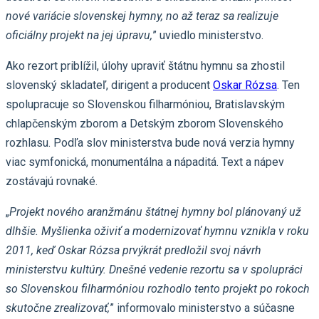
nové variácie slovenskej hymny, no až teraz sa realizuje
oficiálny projekt na jej úpravu,
” uviedlo ministerstvo.
Ako rezort priblížil, úlohy upraviť štátnu hymnu sa zhostil
slovenský skladateľ, dirigent a producent
Oskar Rózsa
. Ten
spolupracuje so Slovenskou filharmóniou, Bratislavským
chlapčenským zborom a Detským zborom Slovenského
rozhlasu. Podľa slov ministerstva bude nová verzia hymny
viac symfonická, monumentálna a nápaditá. Text a nápev
zostávajú rovnaké.
„
Projekt nového aranžmánu štátnej hymny bol plánovaný už
dlhšie. Myšlienka oživiť a modernizovať hymnu vznikla v roku
2011, keď Oskar Rózsa prvýkrát predložil svoj návrh
ministerstvu kultúry. Dnešné vedenie rezortu sa v spolupráci
so Slovenskou filharmóniou rozhodlo tento projekt po rokoch
skutočne zrealizovať,
” informovalo ministerstvo a súčasne