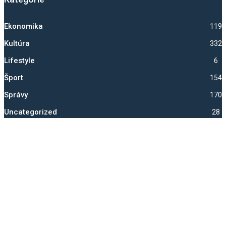
Ekonomika
1192
Kultúra
332
Lifestyle
6
Šport
1541
Správy
1704
Uncategorized
28