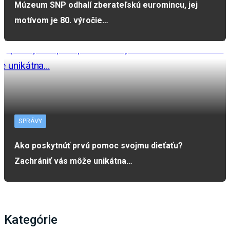
Múzeum SNP odhalí zberateľskú euromincu, jej
motívom je 80. výročie…
SPRÁVY
Ako poskytnúť prvú pomoc svojmu dieťaťu?
Zachrániť vás môže unikátna…
Kategórie