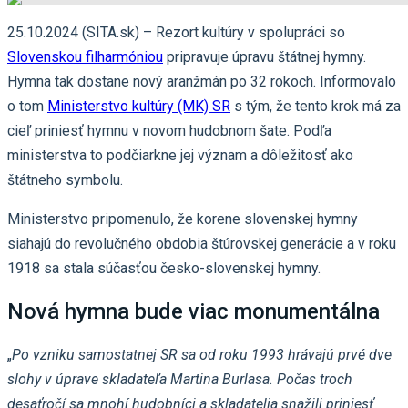
25.10.2024 (SITA.sk) – Rezort kultúry v spolupráci so
Slovenskou filharmóniou
pripravuje úpravu štátnej hymny.
Hymna tak dostane nový aranžmán po 32 rokoch. Informovalo
o tom
Ministerstvo kultúry (MK) SR
s tým, že tento krok má za
cieľ priniesť hymnu v novom hudobnom šate. Podľa
ministerstva to podčiarkne jej význam a dôležitosť ako
štátneho symbolu.
Ministerstvo pripomenulo, že korene slovenskej hymny
siahajú do revolučného obdobia štúrovskej generácie a v roku
1918 sa stala súčasťou česko-slovenskej hymny.
Nová hymna bude viac monumentálna
„
Po vzniku samostatnej SR sa od roku 1993 hrávajú prvé dve
slohy v úprave skladateľa Martina Burlasa. Počas troch
desaťročí sa mnohí hudobníci a skladatelia snažili priniesť