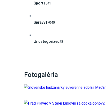
Šport
1541
Správy
17040
Uncategorized
28
Fotogaléria