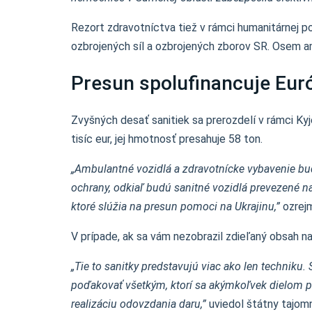
Rezort zdravotníctva tiež v rámci humanitárnej po
ozbrojených síl a ozbrojených zborov SR. Osem a
Presun spolufinancuje Eur
Zvyšných desať sanitiek sa prerozdelí v rámci Ky
tisíc eur, jej hmotnosť presahuje 58 ton.
„Ambulantné vozidlá a zdravotnícke vybavenie bu
ochrany, odkiaľ budú sanitné vozidlá prevezené n
ktoré slúžia na presun pomoci na Ukrajinu,”
ozrejm
V prípade, ak sa vám nezobrazil zdieľaný obsah
„Tie to sanitky predstavujú viac ako len techniku
poďakovať všetkým, ktorí sa akýmkoľvek dielom pr
realizáciu odovzdania daru,”
uviedol štátny tajomn