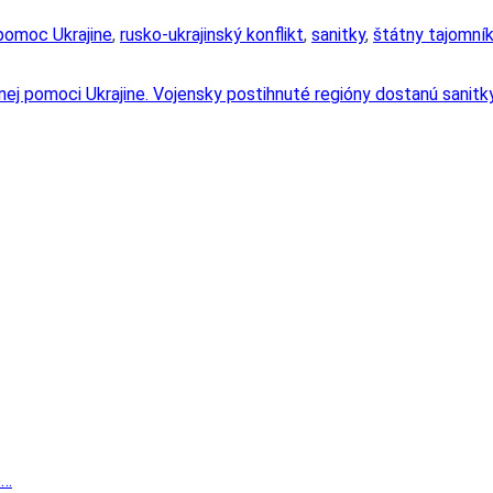
pomoc Ukrajine
,
rusko-ukrajinský konflikt
,
sanitky
,
štátny tajomník
ej pomoci Ukrajine. Vojensky postihnuté regióny dostanú sanitky,