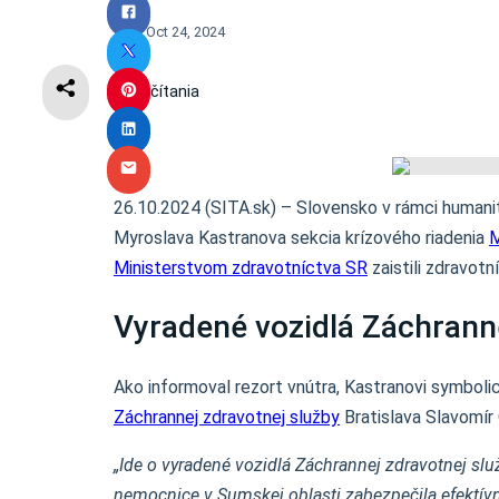
Oct 24, 2024
3
min čítania
26.10.2024 (SITA.sk) – Slovensko v rámci humanitá
Myroslava Kastranova sekcia krízového riadenia
M
Ministerstvom zdravotníctva SR
zaistili zdravot
Vyradené vozidlá Záchranne
Ako informoval rezort vnútra, Kastranovi symbolick
Záchrannej zdravotnej služby
Bratislava Slavomír 
„Ide o vyradené vozidlá Záchrannej zdravotnej slu
nemocnice v Sumskej oblasti zabezpečila efektív