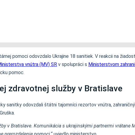
rnej pomoci odovzdalo Ukrajine 18 sanitiek. V reakcii na žiadosť
inisterstva vnútra (MV) SR
v spolupráci s
Ministerstvom zahrani
nícku pomoc.
j zdravotnej služby v Bratislave
y sanitky odovzdali štátni tajomníci rezortov vnútra, zahraničný
Gruška.
žby v Bratislave. Komunikácia s ukrajinskými partnermi vrátane Mi
ne prerozdelenie pomoci,“
uviedlo ministerstvo.