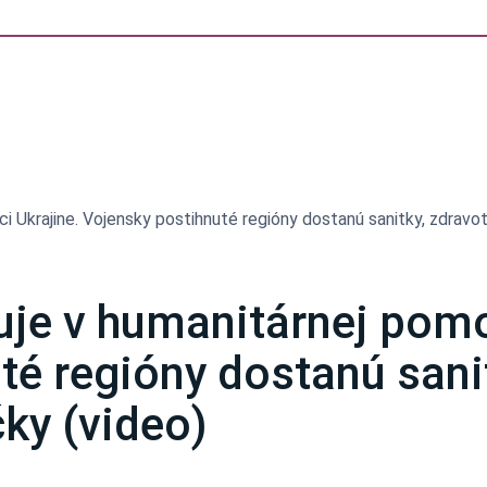
 Ukrajine. Vojensky postihnuté regióny dostanú sanitky, zdravotn
je v humanitárnej pomo
té regióny dostanú sani
čky (video)