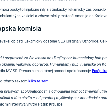
moci poskytol injekčné ihly a striekačky, lekárničky zas ponúkl
mbulantných vozidiel a zdravotnícky materiál smeruje do Krolev
ópska komisia
jevskej oblasti. Lekárničky dostane SES Ukrajina v Užhorode. Ce
dú prepravené zo Slovenska do Ukrajiny cez humanitárny hub pro
a Ukrajinu vlakovou dopravou. Humanitárny hub v Haniske pri Ko
ilo MV SR. Presun humanitárnej pomoci spolufinancuje
Európska
 nad týmto textom
kliknite sem
. Sú prejavom spolupatričnosti a odhodlania pomôcť zmierniť utrp
ičinili o túto chvíľu – od prvotnej myšlienky cez koordináciu p
ík ministerstva vnútra Patrik Krauspe.