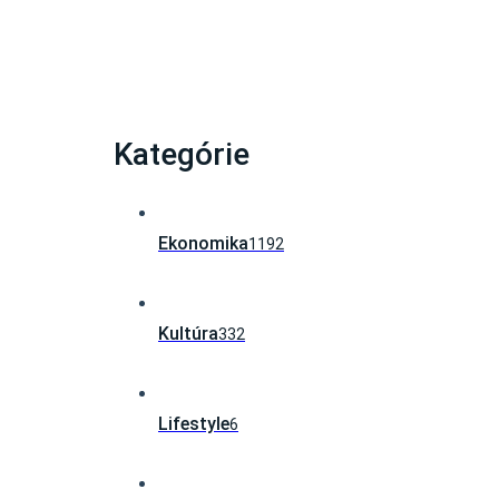
Kategórie
Ekonomika
1192
Kultúra
332
Lifestyle
6