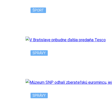
ŠPORT
Nadal sa odhlásil z US Open v New Yorku, 
SPRÁVY
V Bratislave pribudne ďalšia predajňa Tesc
SPRÁVY
Múzeum SNP odhalí zberateľskú euromincu, 