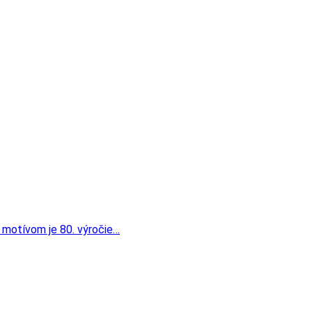
tento…
o
jej motívom je 80. výročie…