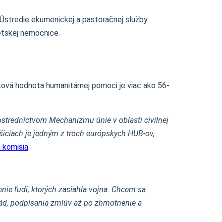
o Ústredie ekumenickej a pastoračnej služby
etskej nemocnice.
lková hodnota humanitárnej pomoci je viac ako 56-
stredníctvom Mechanizmu únie v oblasti civilnej
šiciach je jedným z troch európskych HUB-ov,
 komisia
.
enie ľudí, ktorých zasiahla vojna. Chcem sa
orád, podpísania zmlúv až po zhmotnenie a