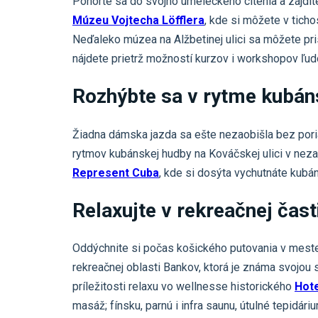
Ponorte sa do svojho umeleckého cítenia a zájdit
Múzeu Vojtecha
Löfflera
, kde si môžete v tichos
Neďaleko múzea na Alžbetinej ulici sa môžete pris
nájdete prietrž možností kurzov i workshopov ľudo
Rozhýbte sa v rytme kubán
Žiadna dámska jazda sa ešte nezaobišla bez pori
rytmov kubánskej hudby na Kováčskej ulici v ne
Represent Cuba
, kde si dosýta vychutnáte kubá
Relaxujte v rekreačnej čas
Oddýchnite si počas košického putovania v meste
rekreačnej oblasti Bankov, ktorá je známa svojou 
príležitosti relaxu vo wellnesse historického
Hot
masáž; fínsku, parnú i infra saunu, útulné tepidári