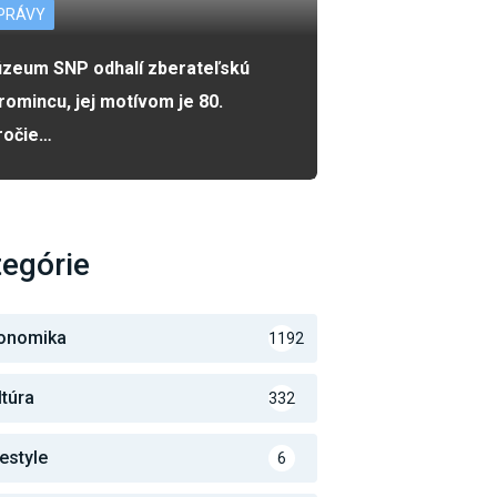
PRÁVY
zeum SNP odhalí zberateľskú
romincu, jej motívom je 80.
ročie…
egórie
onomika
1192
ltúra
332
festyle
6