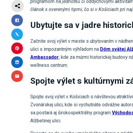
programom na jednotku či oddychovými aktivitami
článok s overenými tipmi, čo si v Košiciach pri na
Ubytujte sa v jadre histori
Začnite svoj výlet v meste s ubytovaním v nádhe
ulici s impozantným výhľadom na
Dóm svätej Al
Ambassador
, kde za múrmi historickej budovy n
wellness centrum.
Spojte výlet s kultúrnymi z
Spojte svoj výlet v Košiciach s návštevou atraktí
Zvonárskej ulici, kde si vychutnáte odvážne autorsk
sa postará aj širokospektrálny program
Východos
Alžbetinej ulici.