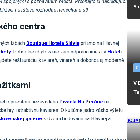
 spojenými s poznávaním mesta. Prečítajte si nasledujúci
Yo
jbližšej návšteve rozhodne nenechať ujsť!
ckého centra
rných izbách
Boutique Hotela Slávia
priamo na Hlavnej
žbety
. Pohodlné ubytovanie vám odporúčame aj v
Hoteli
ájdete reštauráciu, kaviareň, vináreň a dokonca aj moderné
S
ážitkami
V 
Te
vneho priestoru nezávislého
Divadla Na Peróne
na
é hry i atraktívnu kaviareň. O kultúrne jadro vášho výletu
lovenskej galérie
s dvomi budovami na Hlavnej a