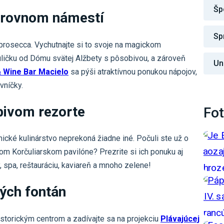
Šp
arovnom námestí
Sp
prosecca. Vychutnajte si to svoje na magickom
uličku od Dómu svätej Alžbety s pôsobivou, a zároveň
Un
 Wine Bar Macielo
sa pýši atraktívnou ponukou nápojov,
vníčky.
bivom rezorte
Fot
mické kulinárstvo neprekoná žiadne iné. Počuli ste už o
om Korčuliarskom pavilóne? Prezrite si ich ponuku aj
, spa, reštauráciu, kaviareň a mnoho zelene!
ých fontán
torickým centrom a zadívajte sa na projekciu
Plávajúcej