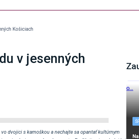
nných Košiciach
du v jesenných
Za
Š
c vo dvojici s kamoškou a nechajte sa opantať kultúrnym
Na