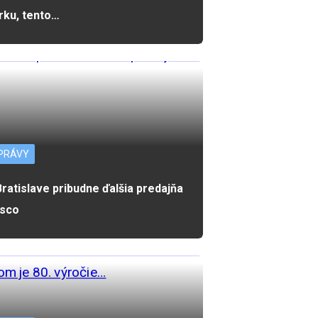
rku, tento…
PRÁVY
Bratislave pribudne ďalšia predajňa
sco