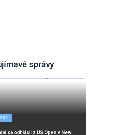
ujímavé správy
PORT
dal sa odhlásil z US Open v New