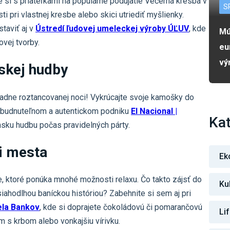
e si s priateľkami na populárne podujatie Večerná kresba v
S
ti pri vlastnej kresbe alebo skici utriediť myšlienky.
taviť aj v
Ústredí ľudovej umeleckej výroby ÚĽUV
, kde
Mú
vej tvorby.
eu
vý
skej hudby
adne roztancovanej noci! Vykrúcajte svoje kamošky do
zabudnuteľnom a autentickom podniku
El Nacional |
Kat
nsku hudbu počas pravidelných párty.
ti mesta
Ek
, ktoré ponúka mnohé možnosti relaxu. Čo takto zájsť do
Ku
siahodlhou baníckou históriou? Zabehnite si sem aj pri
ela Bankov
, kde si doprajete čokoládovú či pomarančovú
Li
um s krbom alebo vonkajšiu vírivku.