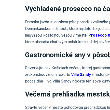
Vychladené prosecco na č
Dámska jazda si doslova pýta pohárik kvalitného 
Dominikánskom námestí, ktoré nájdete iba jednu 
najvyššou, kostolnou vežou v meste.
Prosecco &
ktoré ulahodia chuťovým pohárikom každej návšte
Gastronomické sny v pôso
Rezervujte si v Košiciach večeru, ktorej gastrono
zrekonštruovanom rezorte
Villa Sandy
v historick
počas dňa – vo Villa Sandy nájdete tenisové kurty
Večerná prehliadka mestsk
Strávte večer v meste pohodovou prechádzkou his