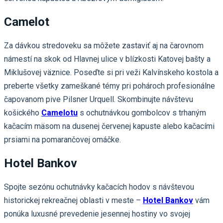
Camelot
Za dávkou stredoveku sa môžete zastaviť aj na čarovnom
námestí na skok od Hlavnej ulice v blízkosti Katovej bašty a
Miklušovej väznice. Poseďte si pri veži Kalvínskeho kostola a
preberte všetky zameškané témy pri pohároch profesionálne
čapovanom pive Pilsner Urquell. Skombinujte návštevu
košického
Camelotu
s ochutnávkou gombolcov s trhaným
kačacím mäsom na dusenej červenej kapuste alebo kačacími
prsiami na pomarančovej omáčke.
Hotel Bankov
Spojte sezónu ochutnávky kačacích hodov s návštevou
historickej rekreačnej oblasti v meste –
Hotel Bankov
vám
ponúka luxusné prevedenie jesennej hostiny vo svojej