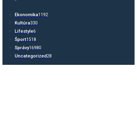
Ekonomika
1192
Kultúra
330
Lifestyle
6
Šport
1518
Správy
16980
Uncategorized
28