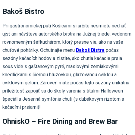
Bakoš Bistro
Pri gastronomickej púti Košicami si určite nesmiete nechať
ujsť ani návštevu autorského bistra na Južnej triede, vedenom
rovnomenným šéfkuchárom, ktorý presne vie, ako na vaše
chuťové poháriky. Ochutnajte menu
Bakoš Bistra
počas
sezóny kačacích hodov a zistite, ako chutia kačacie prsia
sous vide s gaštanovým pyré, maslovými zemiakovými
knedličkami s čiernou hľuzovkou, glazovanou cviklou a
cviklovým gélom. Zároveň máte počas tejto sezóny unikátnu
príležitosť zapojiť sa do školy varenia s titulmi Halloween
špeciál a Jesenná symfónia chutí (s dubákovým rizotom a
kačacími prsiami)!
OhniskO – Fire Dining and Brew Bar