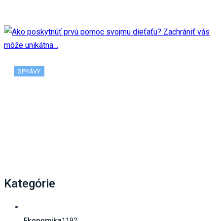
SPRÁVY
Ako poskytnúť prvú pomoc svojmu dieťaťu?
Zachrániť vás môže unikátna…
Kategórie
Ekonomika
1192