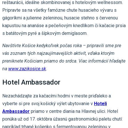
reštaurácii, ideálne skombinovanej s hotelovým wellnessom.
Pripravte sa na všetky famózne chute husacieho vývaru s
gágoríkmi a julienne zeleninou, husacie stehno s červenou
kapustou na ananáse a pečeňovým knedlíkom či kačacie prsia
s batátovým pyré a šípkovým demiglasom.
Navštívte Košice kedykoľvek počas roka – pripravili sme pre
vás zoznam tých najzaujímavejších aktivít, vďaka ktorým
preniknete Košiciam priamo do srdca. Viac informácií hľadajte
na
www.zazikosice.sk
.
Hotel Ambassador
Nezachádzajte za kačacími hodmi v meste priďaleko a
vyberte si pre svoj košický výlet ubytovanie v
Hoteli
Ambassador
priamo v centre diania na Hlavnej ulici. Hotel
ponúka už od 17. októbra úžasnú gastronomickú paletu chutí:
napríklad trhané kolienko s fermentovanou zeleninou v