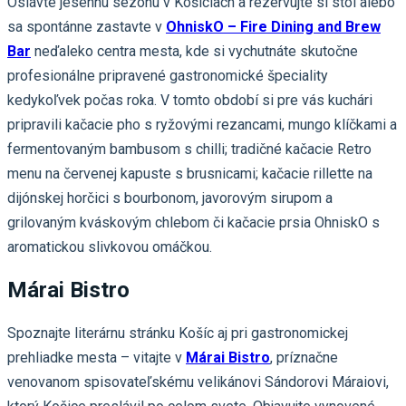
Oslávte jesennú sezónu v Košiciach a rezervujte si stôl alebo
sa spontánne zastavte v
OhniskO – Fire Dining and Brew
Bar
neďaleko centra mesta, kde si vychutnáte skutočne
profesionálne pripravené gastronomické špeciality
kedykoľvek počas roka. V tomto období si pre vás kuchári
pripravili kačacie pho s ryžovými rezancami, mungo klíčkami a
fermentovaným bambusom s chilli; tradičné kačacie Retro
menu na červenej kapuste s brusnicami; kačacie rillette na
dijónskej horčici s bourbonom, javorovým sirupom a
grilovaným kváskovým chlebom či kačacie prsia OhniskO s
aromatickou slivkovou omáčkou.
Márai Bistro
Spoznajte literárnu stránku Košíc aj pri gastronomickej
prehliadke mesta – vitajte v
Márai Bistro
, príznačne
venovanom spisovateľskému velikánovi Sándorovi Máraiovi,