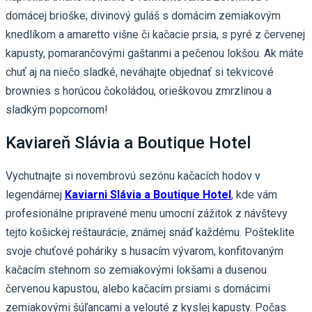
domácej brioške; divinový guláš s domácim zemiakovým
knedlíkom a amaretto višne či kačacie prsia, s pyré z červenej
kapusty, pomarančovými gaštanmi a pečenou lokšou. Ak máte
chuť aj na niečo sladké, neváhajte objednať si tekvicové
brownies s horúcou čokoládou, orieškovou zmrzlinou a
sladkým popcornom!
Kaviareň Slávia a Boutique Hotel
Vychutnajte si novembrovú sezónu kačacích hodov v
legendárnej
Kaviarni Slávia a Boutique Hotel
, kde vám
profesionálne pripravené menu umocní zážitok z návštevy
tejto košickej reštaurácie, známej snáď každému. Pošteklite
svoje chuťové poháriky s husacím vývarom, konfitovaným
kačacím stehnom so zemiakovými lokšami a dusenou
červenou kapustou, alebo kačacím prsiami s domácimi
zemiakovými šúľancami a velouté z kyslej kapusty. Počas