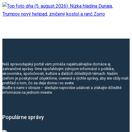
Náš spravodajský portál vám prináša najaktuálnejšie domáce aj
zahraničné správy. Sme spoľahlivým zdrojom informácií o politike,
ekonomike, spoločnosti, kultúre a ďalších dôležitých témach. Naším
cieľom je poskytovať objektívne, overené a rýchle správy, aby ste vždy mali
prehľad o tom, čo sa deje doma i vo svete.
Buďte s nami v obraze – sledujte najnovšie udalosti a získajte dôležité
informácie na jednom mieste.
Populárne správy