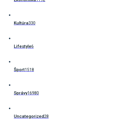
Kultúra
330
Lifestyle
6
Šport
1518
Správy
16980
Uncategorized
28