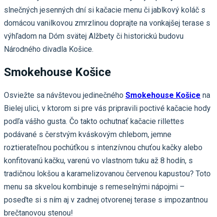
slnečných jesenných dní si kačacie menu či jablkový koláč s
domácou vanilkovou zmrzlinou doprajte na vonkajšej terase s
výhľadom na Dóm svätej Alžbety či historickú budovu
Národného divadla Košice.
Smokehouse Košice
Osviežte sa návštevou jedinečného
Smokehouse Košice
na
Bielej ulici, v ktorom si pre vás pripravili poctivé kačacie hody
podľa vášho gusta. Čo takto ochutnať kačacie rillettes
podávané s čerstvým kváskovým chlebom, jemne
roztierateľnou pochúťkou s intenzívnou chuťou kačky alebo
konfitovanú kačku, varenú vo vlastnom tuku až 8 hodín, s
tradičnou lokšou a karamelizovanou červenou kapustou? Toto
menu sa skvelou kombinuje s remeselnými nápojmi –
poseďte si s ním aj v zadnej otvorenej terase s impozantnou
brečtanovou stenou!