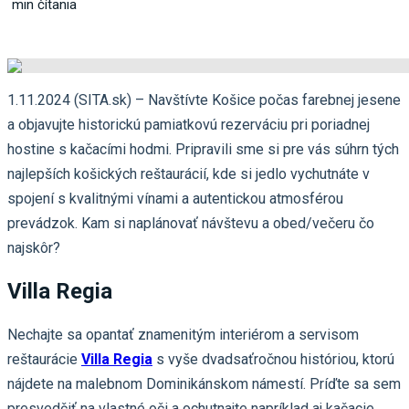
min čítania
1.11.2024 (SITA.sk) – Navštívte Košice počas farebnej jesene
a objavujte historickú pamiatkovú rezerváciu pri poriadnej
hostine s kačacími hodmi. Pripravili sme si pre vás súhrn tých
najlepších košických reštaurácií, kde si jedlo vychutnáte v
spojení s kvalitnými vínami a autentickou atmosférou
prevádzok. Kam si naplánovať návštevu a obed/večeru čo
najskôr?
Villa Regia
Nechajte sa opantať znamenitým interiérom a servisom
reštaurácie
Villa Regia
s vyše dvadsaťročnou históriou, ktorú
nájdete na malebnom Dominikánskom námestí. Príďte sa sem
presvedčiť na vlastné oči a ochutnajte napríklad aj kačacie