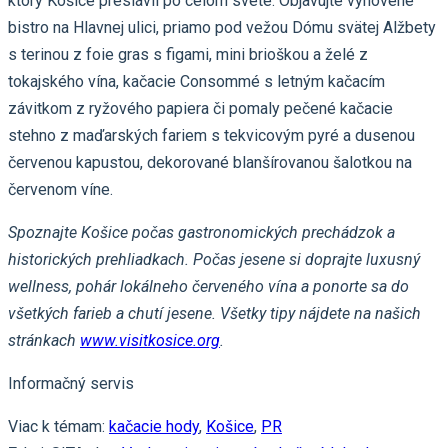
ktorý Košice preslávil po celom svete. Objavujte vynovené
bistro na Hlavnej ulici, priamo pod vežou Dómu svätej Alžbety
s terinou z foie gras s figami, mini brioškou a želé z
tokajského vína, kačacie Consommé s letným kačacím
závitkom z ryžového papiera či pomaly pečené kačacie
stehno z maďarských fariem s tekvicovým pyré a dusenou
červenou kapustou, dekorované blanšírovanou šalotkou na
červenom víne.
Spoznajte Košice počas gastronomických prechádzok a
historických prehliadkach. Počas jesene si doprajte luxusný
wellness, pohár lokálneho červeného vína a ponorte sa do
všetkých farieb a chutí jesene. Všetky tipy nájdete na našich
stránkach
www.visitkosice.org
.
Informačný servis
Viac k témam:
kačacie hody
,
Košice
,
PR