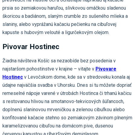
prsia so zemiakovou haruľou, slivkovou omáčkou sladenou
škoricou a badiánom, slaným crumble zo sušeného mlieka a
slaniny, alebo vyprážanú kačaciu pečienku na cibuľovej
kapuste s hubovým velouté a ligurčekovým olejom.
Pivovar Hostinec
Žiadna návšteva Košíc sa nezaobíde bez posedenia v
najstaršom pohostinstve v krajine – vitajte v
Pivovare
Hostinec
v Levočskom dome, kde sa v stredoveku konala aj
údajne najväčšia svadba v Uhorsku. Dnes si tu môžete dopriať
remeselné nápoje varené v útrobách Hostinca či trhanú kačicu
s restovanou hlivou na smotanovo-tekvicových šúľancoch,
dopInenú slaninovou mrveničkou a zelenou cibuľkou alebo
konfitované kačacie stehno so zemiakovým závinom plneným
karamelizovanou cibuľou na domácom pive, dusenou
červenou kapustou a ríbezľovým demiglasom.