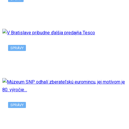
Nadal sa odhlásil z US Open v New Yorku, tento…
SPRÁVY
V Bratislave pribudne ďalšia predajňa Tesco
SPRÁVY
Múzeum SNP odhalí zberateľskú euromincu, jej
motívom je 80. výročie…