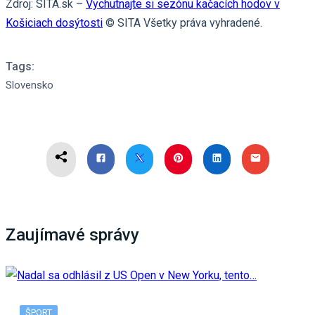
Zdroj: SITA.sk –
Vychutnajte si sezónu kačacích hodov v
Košiciach dosýtosti
© SITA Všetky práva vyhradené.
Tags:
Slovensko
Zaujímavé správy
ŠPORT