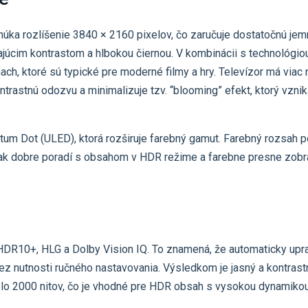
úka rozlíšenie 3840 × 2160 pixelov, čo zaručuje dostatočnú jemno
ikajúcim kontrastom a hlbokou čiernou. V kombinácii s technológ
ch, ktoré sú typické pre moderné filmy a hry. Televízor má viac 
ontrastnú odozvu a minimalizuje tzv. “blooming” efekt, ktorý vzn
um Dot (ULED), ktorá rozširuje farebný gamut. Farebný rozsah po
ak dobre poradí s obsahom v HDR režime a farebne presne zobra
R10+, HLG a Dolby Vision IQ. To znamená, že automaticky upra
ez nutnosti ručného nastavovania. Výsledkom je jasný a kontrastn
olo 2000 nitov, čo je vhodné pre HDR obsah s vysokou dynamikou