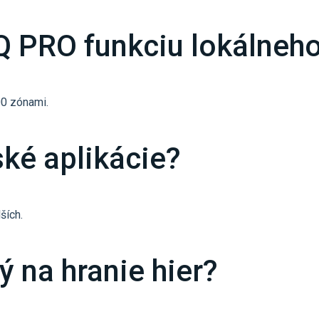
 PRO funkciu lokálneho
00 zónami.
ké aplikácie?
ších.
ý na hranie hier?