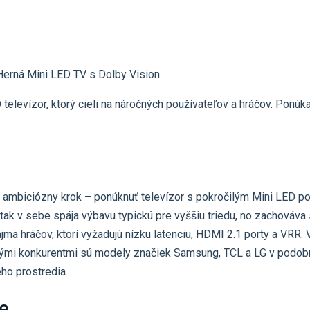
elevízor, ktorý cieli na náročných používateľov a hráčov. Ponúk
ambiciózny krok – ponúknuť televízor s pokročilým Mini LED p
k v sebe spája výbavu typickú pre vyššiu triedu, no zachováva s
ajmä hráčov, ktorí vyžadujú nízku latenciu, HDMI 2.1 porty a VR
nými konkurentmi sú modely značiek Samsung, TCL a LG v podobne
ho prostredia.
ie