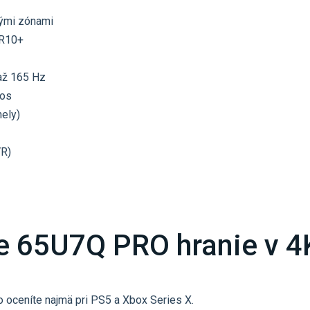
nými zónami
DR10+
až 165 Hz
mos
nely)
VR)
 65U7Q PRO hranie v 4K
 oceníte najmä pri PS5 a Xbox Series X.