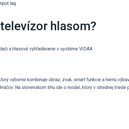
put lag.
televízor hlasom?
dači a hlasové vyhľadávanie v systéme VIDAA.
ktorý výborne kombinuje obraz, zvuk, smart funkcie a hernú vý
e hráčov. Na slovenskom trhu ide o model, ktorý v strednej tried