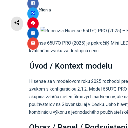
6
min čítania
Hisense 65U7Q PRO (2025) je pokročilý Mini LED t
kvalitného zvuku za dostupnú cenu.
Úvod / Kontext modelu
Hisense sa v modelovom roku 2025 rozhodol pre 
zvukom s konfiguráciou 2.1.2. Model 65U7Q PRO ta
skupina zahŕňa nielen filmových nadšencov, ale n
používateľov na Slovensku aj v Česku. Jeho hlav
kombináciu výkonu a jednoduchého používateľské
Obraz / Panel / Podsvieten