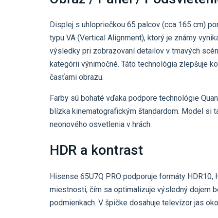
Displej s uhlopriečkou 65 palcov (cca 165 cm) pon
typu VA (Vertical Alignment), ktorý je známy vyn
výsledky pri zobrazovaní detailov v tmavých scéna
kategórii výnimočné. Táto technológia zlepšuje k
časťami obrazu.
Farby sú bohaté vďaka podpore technológie Quant
blízka kinematografickým štandardom. Model si t
neonového osvetlenia v hrách.
HDR a kontrast
Hisense 65U7Q PRO podporuje formáty HDR10, HD
miestnosti, čím sa optimalizuje výsledný dojem b
podmienkach. V špičke dosahuje televízor jas ok