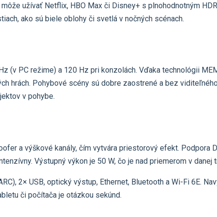
si môže užívať Netflix, HBO Max či Disney+ s plnohodnotným HD
iach, ako sú biele oblohy či svetlá v nočných scénach.
Hz (v PC režime) a 120 Hz pri konzolách. Vďaka technológii ME
ých hrách. Pohybové scény sú dobre zaostrené a bez viditeľného t
jektov v pohybe.
ofer a výškové kanály, čím vytvára priestorový efekt. Podpora
tenzívny. Výstupný výkon je 50 W, čo je nad priemerom v danej t
ARC), 2× USB, optický výstup, Ethernet, Bluetooth a Wi-Fi 6E. Na
bletu či počítača je otázkou sekúnd.