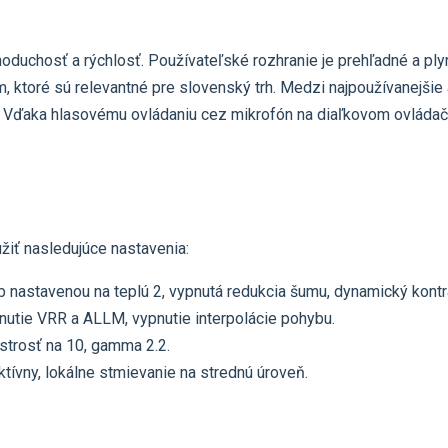
duchosť a rýchlosť. Používateľské rozhranie je prehľadné a ply
, ktoré sú relevantné pre slovenský trh. Medzi najpoužívanejšie 
V. Vďaka hlasovému ovládaniu cez mikrofón na diaľkovom ovláda
iť nasledujúce nastavenia:
b nastavenou na teplú 2, vypnutá redukcia šumu, dynamický kontr
utie VRR a ALLM, vypnutie interpolácie pohybu.
ostrosť na 10, gamma 2.2.
ívny, lokálne stmievanie na strednú úroveň.