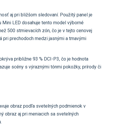
sť aj pri bližšom sledovaní. Použitý panel je
iou Mini LED dosahuje tento model výborné
než 500 stmievacích zón, čo je v tejto cenovej
iká pri prechodoch medzi jasnými a tmavými
krýva približne 93 % DCI-P3, čo je hodnota
zuje scény s výraznými tónmi pokožky, prírody či
vuje obraz podľa svetelných podmienok v
ý obraz aj pri meniacich sa svetelných
.