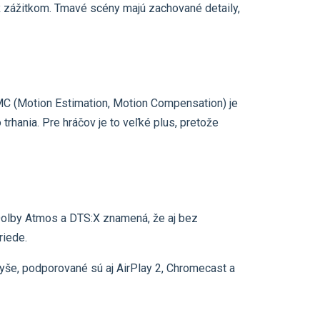
R zážitkom. Tmavé scény majú zachované detaily,
MC (Motion Estimation, Motion Compensation) je
rhania. Pre hráčov je to veľké plus, pretože
 Dolby Atmos a DTS:X znamená, že aj bez
riede.
vyše, podporované sú aj AirPlay 2, Chromecast a