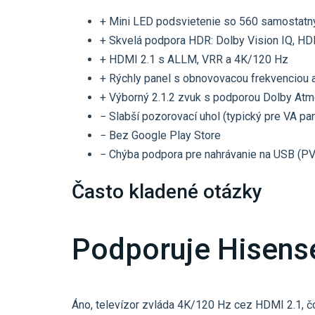
+ Mini LED podsvietenie so 560 samostat
+ Skvelá podpora HDR: Dolby Vision IQ, H
+ HDMI 2.1 s ALLM, VRR a 4K/120 Hz
+ Rýchly panel s obnovovacou frekvenciou 
+ Výborný 2.1.2 zvuk s podporou Dolby At
− Slabší pozorovací uhol (typický pre VA pa
− Bez Google Play Store
− Chýba podpora pre nahrávanie na USB (P
Často kladené otázky
Podporuje Hisense
Áno, televízor zvláda 4K/120 Hz cez HDMI 2.1, čo