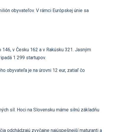
ilión obyvateľov. V rámci Európskej únie sa
to 146, v Česku 162 a v Rakúsku 321. Jasným
ipadá 1 299 startupov.
ho obyvateľa je na úrovni 12 eur, zatiaľ čo
vných síl. Hoci na Slovensku máme silnú základňu
.
čia odchádzajú zvyčajne najúspešnejší maturanti a