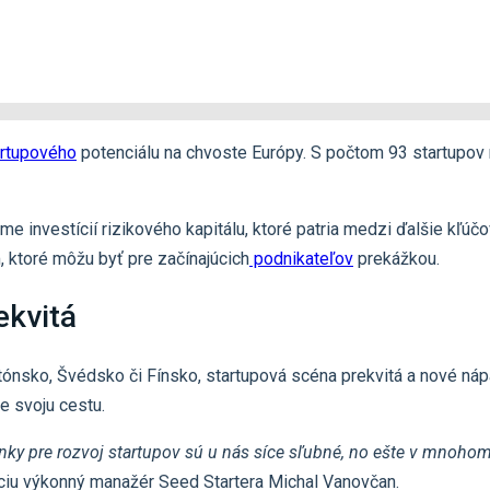
artupového
potenciálu na chvoste Európy. S počtom 93 startupov
investícií rizikového kapitálu, ktoré patria medzi ďalšie kľúčo
 ktoré môžu byť pre začínajúcich
podnikateľov
prekážkou.
ekvitá
tónsko, Švédsko či Fínsko, startupová scéna prekvitá a nové ná
e svoju cestu.
nky pre rozvoj startupov sú u nás síce sľubné, no ešte v mnohom
ciu výkonný manažér Seed Startera Michal Vanovčan.