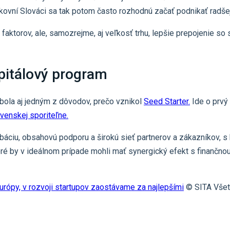
kovní Slováci sa tak potom často rozhodnú začať podnikať radšej 
ktorov, ale, samozrejme, aj veľkosť trhu, lepšie prepojenie so
pitálový program
ola aj jedným z dôvodov, prečo vznikol
Seed Starter.
Ide o prvý 
venskej sporiteľne.
kubáciu, obsahovú podporu a širokú sieť partnerov a zákazníkov, 
toré by v ideálnom prípade mohli mať synergický efekt s finančnou 
urópy, v rozvoji startupov zaostávame za najlepšími
© SITA Všet