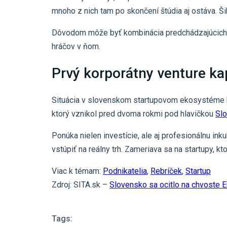
mnoho z nich tam po skončení štúdia aj ostáva. Ši
Dôvodom môže byť kombinácia predchádzajúcich fa
hráčov v ňom.
Prvý korporátny venture ka
Situácia v slovenskom startupovom ekosystéme b
ktorý vznikol pred dvoma rokmi pod hlavičkou
Slo
Ponúka nielen investície, ale aj profesionálnu in
vstúpiť na reálny trh. Zameriava sa na startupy, k
Viac k témam:
Podnikatelia
,
Rebríček
,
Startup
Zdroj: SITA.sk –
Slovensko sa ocitlo na chvoste E
Tags: