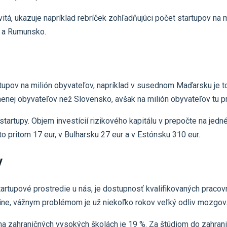
tá, ukazuje napríklad rebríček zohľadňujúci počet startupov na m
o a Rumunsko.
rtupov na milión obyvateľov, napríklad v susednom Maďarsku je 
enej obyvateľov než Slovensko, avšak na milión obyvateľov tu pr
tartupy. Objem investícií rizikového kapitálu v prepočte na jedné
to pritom 17 eur, v Bulharsku 27 eur a v Estónsku 310 eur.
v
artupové prostredie u nás, je dostupnosť kvalifikovaných praco
Žiline, vážnym problémom je už niekoľko rokov veľký odliv mozgov
 na zahraničných vysokých školách je 19 %. Za štúdiom do zahrani