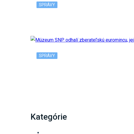
SPRÁVY
V Bratislave pribudne ďalšia predajňa Tesc
SPRÁVY
Múzeum SNP odhalí zberateľskú euromincu,
Kategórie