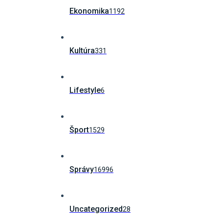
Ekonomika
1192
Kultúra
331
Lifestyle
6
Šport
1529
Správy
16996
Uncategorized
28