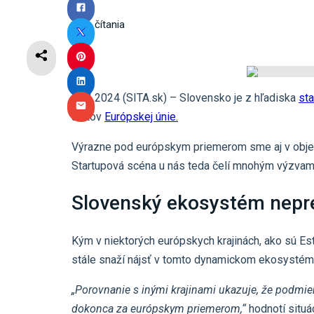
3
min čítania
4.11.2024 (SITA.sk) – Slovensko je z hľadiska
st
štátov
Európskej únie.
Výrazne pod európskym priemerom sme aj v objeme 
Startupová scéna u nás teda čelí mnohým výzvam,
Slovenský ekosystém nepr
Kým v niektorých európskych krajinách, ako sú Es
stále snaží nájsť v tomto dynamickom ekosystém
„Porovnanie s inými krajinami ukazuje, že podmie
dokonca za európskym priemerom,“
hodnotí situá