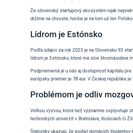
Že slovenský startupový ekosystém nijak neprekvi
držíme na chvoste, horšie je na tom už len Poľsk
Lídrom je Estónsko
Podľa údajov za rok 2023 je na Slovensku 93 sta
lídrom je Estónsko, ktoré má síce štvornásobne m
Podpriemerná je u nás aj dostupnosť kapitálu pre s
európsky priemer je 78 eur. V Českej republike je 
Problémom je odliv mozgo
Veľkou výzvou, ktorá tiež významne ovplyvňuje st
technických univerzít v Bratislave, Košiciach či 
Štatistiky ukazujú, že podiel domácich študentov