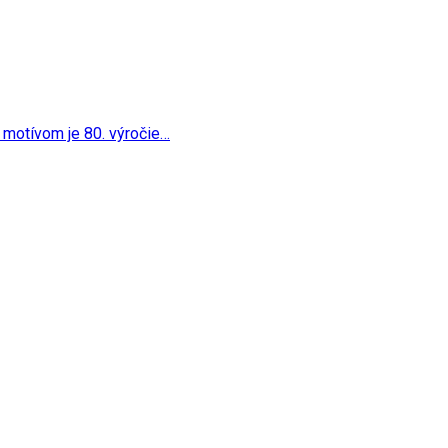
o
 jej motívom je 80. výročie…