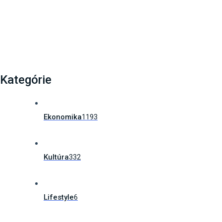
vás môže unikátna…
Kategórie
Ekonomika
1193
Kultúra
332
Lifestyle
6