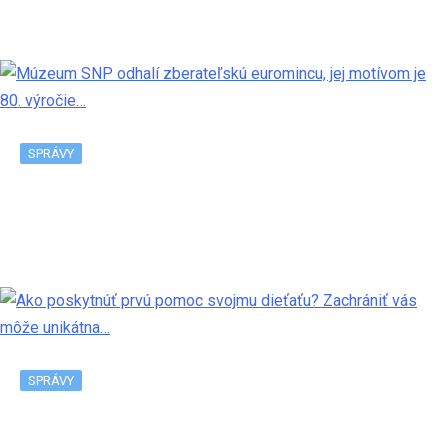
V Bratislave pribudne ďalšia predajňa Tesco
SPRÁVY
Múzeum SNP odhalí zberateľskú euromincu, jej
motívom je 80. výročie…
SPRÁVY
Ako poskytnúť prvú pomoc svojmu dieťaťu? Zachrániť