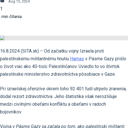
Aug 15, 2024
1
min čítania
16.8.2024 (SITA.sk) – Od začiatku vojny Izraela proti
palestínskemu militantnému hnutiu
Hamas
v Pásme Gazy prišlo
o život viac ako 40-tisíc Palestínčanov. Uviedlo to vo štvrtok
palestínske ministerstvo zdravotníctva pôsobiace v Gaze.
Pri izraelskej ofenzíve okrem toho 92 401 ľudí utrpelo zranenia,
dodal rezort zdravotníctva. Jeho štatistika však nerozlišuje
medzi civilnými obeťami konfliktu a obeťami v radoch
bojovníkov.
V
ojna v Pásme Gazy sa začala po tom, ako palestínski militanti