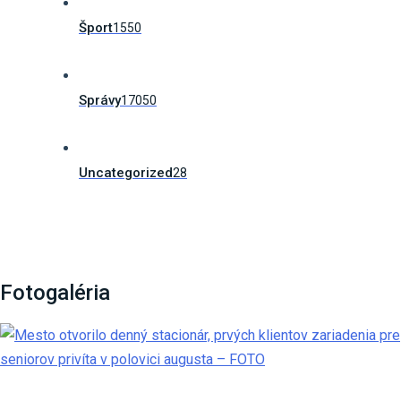
Šport
1550
Správy
17050
Uncategorized
28
Fotogaléria