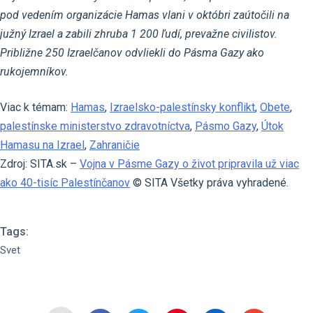
pod vedením organizácie Hamas vlani v októbri zaútočili na
južný Izrael a zabili zhruba 1 200 ľudí, prevažne civilistov.
Približne 250 Izraelčanov odvliekli do Pásma Gazy ako
rukojemníkov.
Viac k témam:
Hamas
,
Izraelsko-palestínsky konflikt
,
Obete
,
palestínske ministerstvo zdravotníctva
,
Pásmo Gazy
,
Útok
Hamasu na Izrael
,
Zahraničie
Zdroj: SITA.sk –
Vojna v Pásme Gazy o život pripravila už viac
ako 40-tisíc Palestínčanov
© SITA Všetky práva vyhradené.
Tags:
Svet