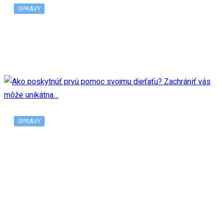
SPRÁVY
Múzeum SNP odhalí zberateľskú euromincu, jej
motívom je 80. výročie…
SPRÁVY
Ako poskytnúť prvú pomoc svojmu dieťaťu?
Zachrániť vás môže unikátna…