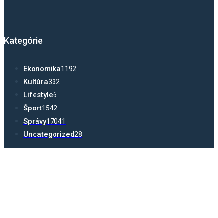
Kategórie
Ekonomika
1192
Kultúra
332
Lifestyle
6
Šport
1542
Správy
17041
Uncategorized
28