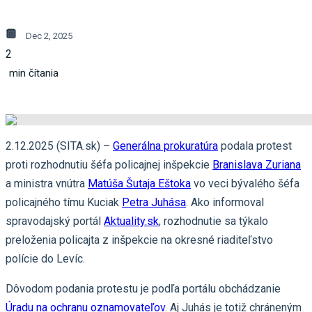
Dec 2, 2025
2
min čítania
2.12.2025 (SITA.sk) –
Generálna prokuratúra
podala protest
proti rozhodnutiu šéfa policajnej inšpekcie
Branislava Zuriana
a ministra vnútra
Matúša Šutaja Eštoka
vo veci bývalého šéfa
policajného tímu Kuciak
Petra Juhása
. Ako informoval
spravodajský portál
Aktuality.sk
, rozhodnutie sa týkalo
preloženia policajta z inšpekcie na okresné riaditeľstvo
polície do Levíc.
Dôvodom podania protestu je podľa portálu obchádzanie
Úradu na ochranu oznamovateľov
. Aj Juhás je totiž chráneným