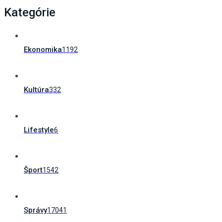
Kategórie
Ekonomika
1192
Kultúra
332
Lifestyle
6
Šport
1542
Správy
17041