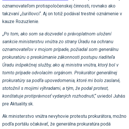
oznamovateľom protispoločenskej činnosti, rovnako ako
takzvaní „čurillovci“. Aj on totiž podával trestné oznámenie v
kauze Rozuzlenie.
„
Po tom, ako som sa dozvedel o právoplatnom uložení
sankcie ministerstvu vnútra zo strany Úradu na ochranu
oznamovateľov v mojom prípade, požiadal som generálnu
prokuratúru o preskúmanie zákonnosti postupu riaditeľa
Úradu inšpekčnej služby, ako aj ministra vnútra, ktorý bol v
tomto prípade odvolacím orgánom. Prokurátor generálnej
prokuratúry sa podľa upovedomenia, ktoré mi bolo zaslané,
stotožnil s mojimi výhradami, a tým, že podal protest,
konštatuje protiprávnosť vydaných rozhodnutí
,“ uviedol Juhás
pre Aktuality.sk.
Ak ministerstvo vnútra nevyhovie protestu prokurátora, možno
podľa portálu očakávať, že generálna prokuratúra podá