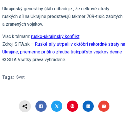
Ukrajinský generálny štáb odhaduje , že celkové straty
ruských síl na Ukrajine predstavujú takmer 709-tisíc zabitých
a zranených vojakov.
Viac k témam:
rusko-ukrajinský konflikt
Zdroj: SITA.sk –
Ruské sily utrpeli v októbri rekordné straty na
Ukrajine, priemerne prišli o zhruba tisícpäťsto vojakov denne
© SITA Všetky práva vyhradené.
Tags:
Svet