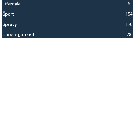
Lifestyle
6
Šport
1541
Správy
1704
Uncategorized
28