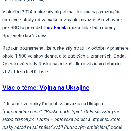
V októbri 2024 ruské sily utrpeli na Ukrajine najvýraznejšie
mesačné straty od začiatku rozsiahlej invázie. V rozhovore
pre BBC to povedal
Tony Radakin
, náčelník štábu obrany
Spojeného kráľovstva.
Radakin poznamenal, že ruské sily stratili v októbri v priemere
okolo 1 500 vojakov denne, a to zabitých aj zranených. Dodal,
že celkové straty Ruska sa od začiatku invázie vo februári
2022 blížia k 700-tisíc.
Viac o téme: Vojna na Ukrajine
Zdôraznil, že ruský ľud platí za inváziu na Ukrajinu
“mimoriadnu cenu”. “Rusko bude trpieť 700-tisíc zabitými
alebo zranenými ľuďmi – obrovská bolesť a utrpenie, ktoré
ruský národ musí znášať kvôli Putinovým ambíciám,”
dodal.