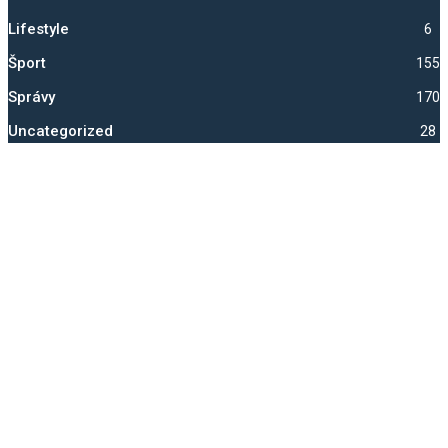
Lifestyle
6
Šport
1550
Správy
1705
Uncategorized
28