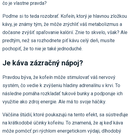
čo je vlastne pravda?
Poďme si to teda rozobrať. Kofeín, ktorý je hlavnou zložkou
kávy, je známy tým, že môže zrýchliť váš metabolizmus a
dočasne zvýšiť spaľovanie kalórií. Znie to skvelo, však? Ale
predtým, než sa rozhodnete piť kávu celý deň, musíte
pochopiť, že to nie je také jednoduché.
Je káva zázračný nápoj?
Pravdou býva, že kofeín môže stimulovať váš nervový
systém, čo vedie k zvýšeniu hladiny adrenalínu v krvi. To
následne pomáha rozkladať tukové bunky a podporuje ich
využitie ako zdroj energie. Ale má to svoje háčiky.
Väčšina štúdií, ktoré poukazujú na tento efekt, sa sústreďuje
na krátkodobé účinky kofeínu. To znamená, že aj keď káva
môže pomôcť pri rýchlom energetickom výdaji, dlhodobý