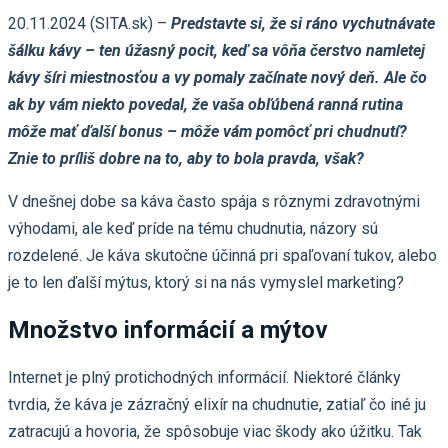
20.11.2024 (SITA.sk) –
Predstavte si, že si ráno vychutnávate
šálku kávy – ten úžasný pocit, keď sa vôňa čerstvo namletej
kávy šíri miestnosťou a vy pomaly začínate nový deň. Ale čo
ak by vám niekto povedal, že vaša obľúbená ranná rutina
môže mať ďalší bonus – môže vám pomôcť pri chudnutí?
Znie to príliš dobre na to, aby to bola pravda, však?
V dnešnej dobe sa káva často spája s rôznymi zdravotnými
výhodami, ale keď príde na tému chudnutia, názory sú
rozdelené. Je káva skutočne účinná pri spaľovaní tukov, alebo
je to len ďalší mýtus, ktorý si na nás vymyslel marketing?
Množstvo informácií a mýtov
Internet je plný protichodných informácií. Niektoré články
tvrdia, že káva je zázračný elixír na chudnutie, zatiaľ čo iné ju
zatracujú a hovoria, že spôsobuje viac škody ako úžitku. Tak