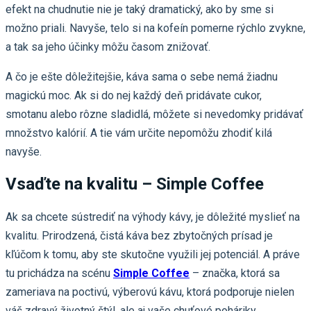
efekt na chudnutie nie je taký dramatický, ako by sme si
možno priali. Navyše, telo si na kofeín pomerne rýchlo zvykne,
a tak sa jeho účinky môžu časom znižovať.
A čo je ešte dôležitejšie, káva sama o sebe nemá žiadnu
magickú moc. Ak si do nej každý deň pridávate cukor,
smotanu alebo rôzne sladidlá, môžete si nevedomky pridávať
množstvo kalórií. A tie vám určite nepomôžu zhodiť kilá
navyše.
Vsaďte na kvalitu – Simple Coffee
Ak sa chcete sústrediť na výhody kávy, je dôležité myslieť na
kvalitu. Prirodzená, čistá káva bez zbytočných prísad je
kľúčom k tomu, aby ste skutočne využili jej potenciál. A práve
tu prichádza na scénu
Simple Coffee
– značka, ktorá sa
zameriava na poctivú, výberovú kávu, ktorá podporuje nielen
váš zdravý životný štýl, ale aj vaše chuťové poháriky.