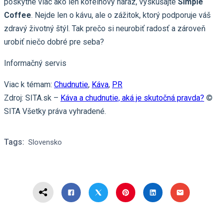
poskytne viac ako len kofeínový náraz, vyskúšajte
Simple
Coffee
. Nejde len o kávu, ale o zážitok, ktorý podporuje váš
zdravý životný štýl. Tak prečo si neurobiť radosť a zároveň
urobiť niečo dobré pre seba?
Informačný servis
Viac k témam:
Chudnutie
,
Káva
,
PR
Zdroj: SITA.sk –
Káva a chudnutie, aká je skutočná pravda?
©
SITA Všetky práva vyhradené.
Tags:
Slovensko