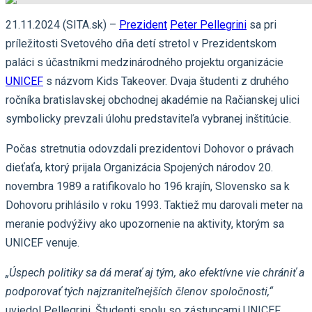
21.11.2024 (SITA.sk) –
Prezident
Peter Pellegrini
sa pri
príležitosti Svetového dňa detí stretol v Prezidentskom
paláci s účastníkmi medzinárodného projektu organizácie
UNICEF
s názvom Kids Takeover. Dvaja študenti z druhého
ročníka bratislavskej obchodnej akadémie na Račianskej ulici
symbolicky prevzali úlohu predstaviteľa vybranej inštitúcie.
Počas stretnutia odovzdali prezidentovi Dohovor o právach
dieťaťa, ktorý prijala Organizácia Spojených národov 20.
novembra 1989 a ratifikovalo ho 196 krajín, Slovensko sa k
Dohovoru prihlásilo v roku 1993. Taktiež mu darovali meter na
meranie podvýživy ako upozornenie na aktivity, ktorým sa
UNICEF venuje.
„Úspech politiky sa dá merať aj tým, ako efektívne vie chrániť a
podporovať tých najzraniteľnejších členov spoločnosti,“
uviedol Pellegrini. Študenti spolu so zástupcami UNICEF