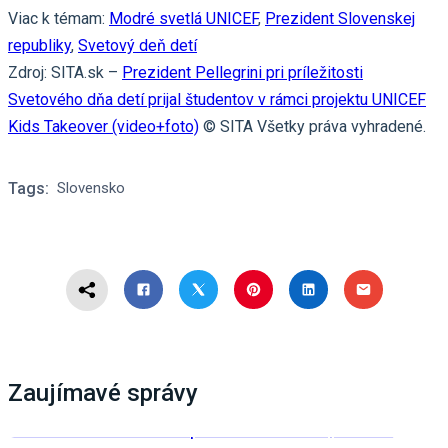
Viac k témam:
Modré svetlá UNICEF
,
Prezident Slovenskej
republiky
,
Svetový deň detí
Zdroj: SITA.sk –
Prezident Pellegrini pri príležitosti
Svetového dňa detí prijal študentov v rámci projektu UNICEF
Kids Takeover (video+foto)
© SITA Všetky práva vyhradené.
Tags:
Slovensko
Zaujímavé správy