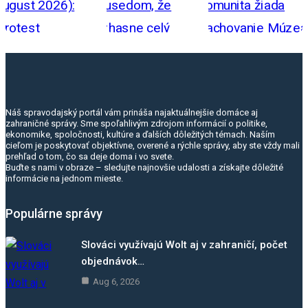
Náš spravodajský portál vám prináša najaktuálnejšie domáce aj
zahraničné správy. Sme spoľahlivým zdrojom informácií o politike,
ekonomike, spoločnosti, kultúre a ďalších dôležitých témach. Naším
cieľom je poskytovať objektívne, overené a rýchle správy, aby ste vždy mali
prehľad o tom, čo sa deje doma i vo svete.
Buďte s nami v obraze – sledujte najnovšie udalosti a získajte dôležité
informácie na jednom mieste.
Populárne správy
Slováci využívajú Wolt aj v zahraničí, počet
objednávok…
Aug 6, 2026