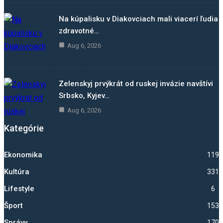
Na kúpalisku v Diakovciach mali viacerí ľudia
zdravotné…
Aug 6, 2026
Zelenskyj prvýkrát od ruskej invázie navštívi
Srbsko, Kyjev…
Aug 6, 2026
Kategórie
Ekonomika
1192
Kultúra
331
Lifestyle
6
Šport
1530
Správy
1700