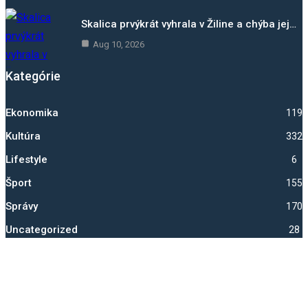
Skalica prvýkrát vyhrala v Žiline a chýba jej…
Aug 10, 2026
Kategórie
Ekonomika
1193
Kultúra
332
Lifestyle
6
Šport
1557
Správy
1705
Uncategorized
28