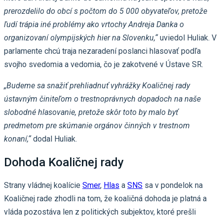
prerozdelilo do obcí s počtom do 5 000 obyvateľov, pretože
ľudí trápia iné problémy ako vrtochy Andreja Danka o
organizovaní olympijských hier na Slovenku,“
uviedol Huliak. V
parlamente chcú traja nezaradení poslanci hlasovať podľa
svojho svedomia a vedomia, čo je zakotvené v Ústave SR.
„Budeme sa snažiť prehliadnuť vyhrážky Koaličnej rady
ústavným činiteľom o trestnoprávnych dopadoch na naše
slobodné hlasovanie, pretože skôr toto by malo byť
predmetom pre skúmanie orgánov činných v trestnom
konaní,“
dodal Huliak.
Dohoda Koaličnej rady
Strany vládnej koalície
Smer
,
Hlas
a
SNS
sa v pondelok na
Koaličnej rade zhodli na tom, že koaličná dohoda je platná a
vláda pozostáva len z politických subjektov, ktoré prešli