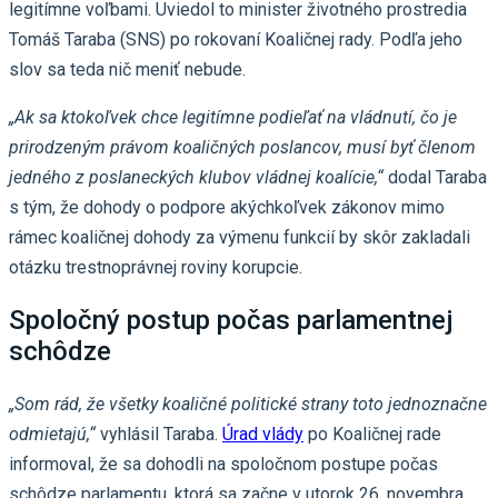
legitímne voľbami. Uviedol to minister životného prostredia
Tomáš Taraba (SNS) po rokovaní Koaličnej rady. Podľa jeho
slov sa teda nič meniť nebude.
„Ak sa ktokoľvek chce legitímne podieľať na vládnutí, čo je
prirodzeným právom koaličných poslancov, musí byť členom
jedného z poslaneckých klubov vládnej koalície,“
dodal Taraba
s tým, že dohody o podpore akýchkoľvek zákonov mimo
rámec koaličnej dohody za výmenu funkcií by skôr zakladali
otázku trestnoprávnej roviny korupcie.
Spoločný postup počas parlamentnej
schôdze
„Som rád, že všetky koaličné politické strany toto jednoznačne
odmietajú,“
vyhlásil Taraba.
Úrad vlády
po Koaličnej rade
informoval, že sa dohodli na spoločnom postupe počas
schôdze parlamentu, ktorá sa začne v utorok 26. novembra.