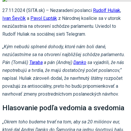
27.11.2024 (SITA.sk) – Nezaradení poslanci
Rudolf Huliak
,
Ivan Ševčík
a
Pavol Ľupták
z Národnej koalície sa v utorok
nezúčastnia na otvorení schôdze parlamentu. Uviedol to
Rudolf Huliak na sociálnej sieti Telegram.
„Kým nebudú splnené dohody, ktoré nám boli dané,
nezúčastníme sa na otvorení najbližšej schôdze parlamentu.
Pán (Tomáš)
Taraba
a pán (Andrej)
Danko
sa vyjadrili, že nás
nepotrebujú a tvrdia, že majú dostatočný počet poslancov,“
napísal. Huliak zároveň dodal, že navrhnutý štátny rozpočet
považujú za antisociálny, preto ho budú pripomienkovať a
navrhovať zmeny prostredníctvom poslaneckých návrhov.
Hlasovanie podľa vedomia a svedomia
„Okrem toho budeme trvať na tom, aby sa 20 miliónov eur,
ktoré dal Andrej Danko do Šamorína na jednu športovú halu,