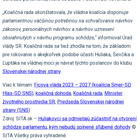
„Koaličná rada skonštatovala, že vládna koalícia disponuje
parlamentnou väčšinou potrebnou na schvaľovanie návrhov
zákonov, personálnych návrhov a návrhov uznesení
obsiahnutých v návrhu programu schôdze,“
informoval Úrad
vlády SR. Koaličná rada sa tiež zhodla na tom, že základom
pre rokovanie o akejkoľvek podobe účasti Huliaka, Ševčíka a
Ľuptáka na vládnej moci je návrat týchto poslancov do klubu
Slovenskej národnej strany
.
Viac k témam:
Ficova vláda 2023 – 2027 (koalícia Smer-SD
Hlas-SD SNS)
,
koaličná dohoda
,
Koaličná rada
,
Minister
životného prostredia SR
,
Predseda Slovenskej národnej
strany (SNS)
Zdroj: SITA.sk –
Huliakovci sa odmietajú zúčastniť na otvorení
schôdze parlamentu, kým nebudú splnené sľúbené dohody
©
SITA Všetky práva vyhradené.