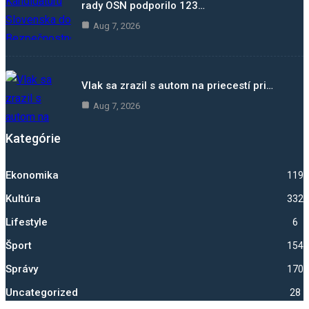
rady OSN podporilo 123…
Aug 7, 2026
Vlak sa zrazil s autom na priecestí pri…
Aug 7, 2026
Kategórie
Ekonomika
1192
Kultúra
332
Lifestyle
6
Šport
1540
Správy
1703
Uncategorized
28