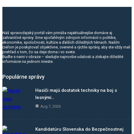
Náš spravodajský portál vám prináša najaktuálnejšie domáce aj
zahraničné správy. Sme spoľahlivým zdrojom informácií o politike,
ekonomike, spoločnosti, kultúre a ďalších dôležitých témach. Naším
cieľom je poskytovať objektívne, overené a rýchle správy, aby ste vždy mali
prehľad o tom, čo sa deje doma i vo svete.
Buďte s nami v obraze – sledujte najnovšie udalosti a získajte dôležité
informácie na jednom mieste.
Populárne správy
Hasiči majú dostatok techniky na boj s
lesnými…
Aug 7, 2026
Kandidatúru Slovenska do Bezpečnostnej