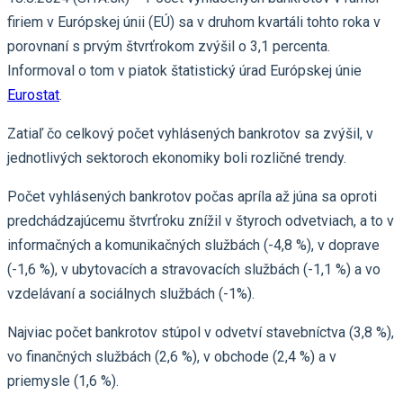
firiem v Európskej únii (EÚ) sa v druhom kvartáli tohto roka v
porovnaní s prvým štvrťrokom zvýšil o 3,1 percenta.
Informoval o tom v piatok štatistický úrad Európskej únie
Eurostat
.
Zatiaľ čo celkový počet vyhlásených bankrotov sa zvýšil, v
jednotlivých sektoroch ekonomiky boli rozličné trendy.
Počet vyhlásených bankrotov počas apríla až júna sa oproti
predchádzajúcemu štvrťroku znížil v štyroch odvetviach, a to v
informačných a komunikačných službách (-4,8 %), v doprave
(-1,6 %), v ubytovacích a stravovacích službách (-1,1 %) a vo
vzdelávaní a sociálnych službách (-1%).
Najviac počet bankrotov stúpol v odvetví stavebníctva (3,8 %),
vo finančných službách (2,6 %), v obchode (2,4 %) a v
priemysle (1,6 %).