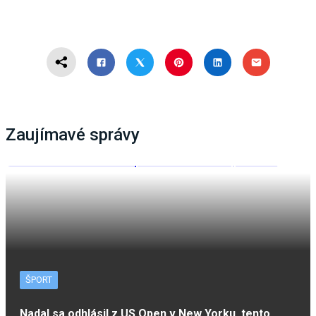
Zaujímavé správy
ŠPORT
Nadal sa odhlásil z US Open v New Yorku, tento…