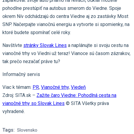
zaparkovať svoje auto priamo na Nivách, odkiaľ môžete
pohodlne prestúpiť na autobus smerom do Viedne. Spoje
okrem Nív odchádzajú do centra Viedne aj zo zastávky Most
SNP. Načerpajte vianočnú energiu a vytvorte si spomienky, na
ktoré budete spomínať celé roky.
Navštívte
stránky Slovak Lines
a naplánujte si svoju cestu na
vianočné trhy vo Viedni už teraz! Vianoce sú časom zázrakov,
tak prečo nezačať práve tu?
Informačný servis
Viac k témam:
PR
,
Vianočné trhy
,
Viedeň
Zdroj: SITA.sk –
Zažite čaro Viedne: Pohodlná cesta na
vianočné trhy so Slovak Lines
© SITA Všetky práva
vyhradené.
Tags:
Slovensko