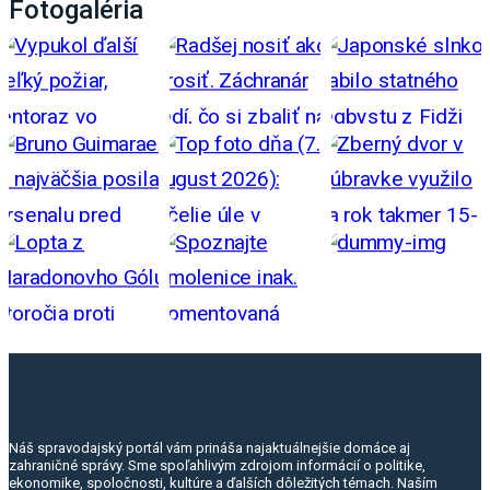
Fotogaléria
Náš spravodajský portál vám prináša najaktuálnejšie domáce aj
zahraničné správy. Sme spoľahlivým zdrojom informácií o politike,
ekonomike, spoločnosti, kultúre a ďalších dôležitých témach. Naším