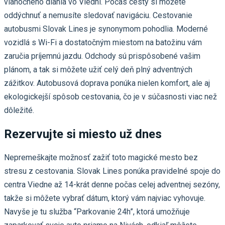
vianočného diania vo Viedni. Počas cesty si môžete
oddýchnuť a nemusíte sledovať navigáciu. Cestovanie
autobusmi Slovak Lines je synonymom pohodlia. Moderné
vozidlá s Wi-Fi a dostatočným miestom na batožinu vám
zaručia príjemnú jazdu. Odchody sú prispôsobené vašim
plánom, a tak si môžete užiť celý deň plný adventných
zážitkov. Autobusová doprava ponúka nielen komfort, ale aj
ekologickejší spôsob cestovania, čo je v súčasnosti viac než
dôležité.
Rezervujte si miesto už dnes
Nepremeškajte možnosť zažiť toto magické mesto bez
stresu z cestovania. Slovak Lines ponúka pravidelné spoje do
centra Viedne až 14-krát denne počas celej adventnej sezóny,
takže si môžete vybrať dátum, ktorý vám najviac vyhovuje.
Navyše je tu služba “Parkovanie 24h”, ktorá umožňuje