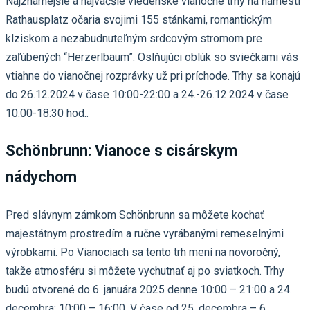
Najznámejšie a najväčšie viedenské vianočné trhy na námestí
Rathausplatz očaria svojimi 155 stánkami, romantickým
klziskom a nezabudnuteľným srdcovým stromom pre
zaľúbených “Herzerlbaum”. Oslňujúci oblúk so sviečkami vás
vtiahne do vianočnej rozprávky už pri príchode. Trhy sa konajú
do 26.12.2024 v čase 10:00-22:00 a 24.-26.12.2024 v čase
10:00-18:30 hod..
Schönbrunn: Vianoce s cisárskym
nádychom
Pred slávnym zámkom Schönbrunn sa môžete kochať
majestátnym prostredím a ručne vyrábanými remeselnými
výrobkami. Po Vianociach sa tento trh mení na novoročný,
takže atmosféru si môžete vychutnať aj po sviatkoch. Trhy
budú otvorené do 6. januára 2025 denne 10:00 – 21:00 a 24.
decembra: 10:00 – 16:00. V čase od 25. decembra – 6.