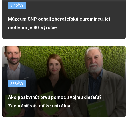
SPRÁVY
Múzeum SNP odhalí zberateľskú euromincu, jej
motívom je 80. výročie…
SPRÁVY
Ako poskytnúť prvú pomoc svojmu dieťaťu?
Zachrániť vás môže unikátna…