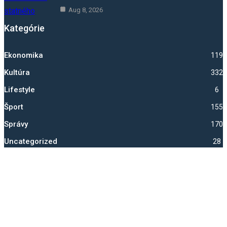
Aug 8, 2026
Kategórie
Ekonomika
1193
Kultúra
332
Lifestyle
6
Šport
1550
Správy
1704
Uncategorized
28