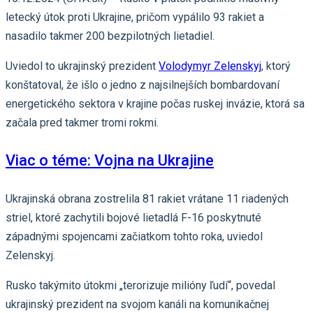
letecký útok proti Ukrajine, pričom vypálilo 93 rakiet a
nasadilo takmer 200 bezpilotných lietadiel.
Uviedol to ukrajinský prezident
Volodymyr Zelenskyj
, ktorý
konštatoval, že išlo o jedno z najsilnejších bombardovaní
energetického sektora v krajine počas ruskej invázie, ktorá sa
začala pred takmer tromi rokmi.
Viac o téme: Vojna na Ukrajine
Ukrajinská obrana zostrelila 81 rakiet vrátane 11 riadených
striel, ktoré zachytili bojové lietadlá F-16 poskytnuté
západnými spojencami začiatkom tohto roka, uviedol
Zelenskyj.
Rusko takýmito útokmi „terorizuje milióny ľudí“, povedal
ukrajinský prezident na svojom kanáli na komunikačnej