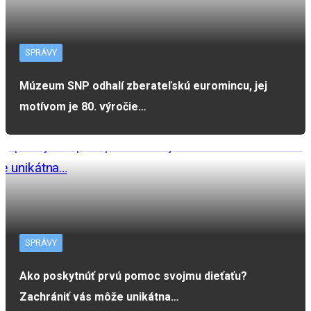
SPRÁVY
Múzeum SNP odhalí zberateľskú euromincu, jej
motívom je 80. výročie…
SPRÁVY
Ako poskytnúť prvú pomoc svojmu dieťaťu?
Zachrániť vás môže unikátna…