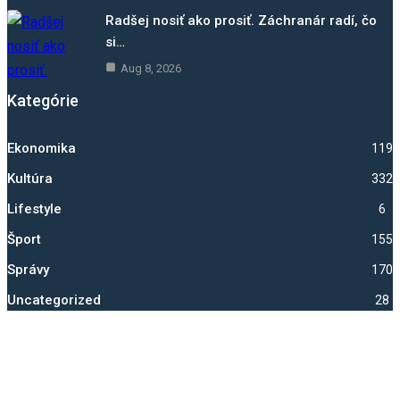
Radšej nosiť ako prosiť. Záchranár radí, čo
si…
Aug 8, 2026
Kategórie
Ekonomika
1193
Kultúra
332
Lifestyle
6
Šport
1550
Správy
1705
Uncategorized
28