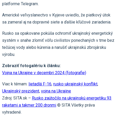
platforme Telegram.
Americké veľvyslanectvo v Kyjeve uviedlo, že piatkový útok
sa zameral aj na dopravné siete a ďalšie kľúčové zariadenia.
Rusko sa opakovane pokúša ochromiť ukrajinský energetický
systém v snahe zlomiť vôľu civilistov ponechaných v tme bez
tečúcej vody alebo kúrenia a narušiť ukrajinskú zbrojársku
výrobu.
Zobraziť fotogalériu k článku:
Vojna na Ukrajine v decembri 2024 (fotografie)
Viac k témam:
lietadlá F-16
,
rusko-ukrajinský konflikt
,
Ukrajinský prezident
,
vojna na Ukrajine
Zdroj: SITA.sk –
Rusko zaútočilo na ukrajinskú energetiku 93
raketami a takmer 200 dronmi
© SITA Všetky práva
vyhradené.