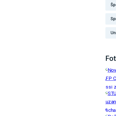
Šp
Sp
Un
Fot