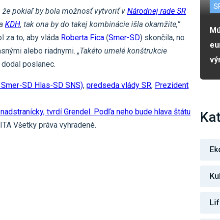
S
, že pokiaľ by bola možnosť vytvoriť v
Národnej rade SR
a
KDH
, tak ona by do takej kombinácie išla okamžite,”
Mú
l za to, aby vláda
Roberta Fica
(
Smer-SD
) skončila, no
eu
asnými alebo riadnymi.
„Takéto umelé konštrukcie
vý
dodal poslanec.
ia Smer-SD Hlas-SD SNS)
,
predseda vlády SR
,
Prezident
nadstranícky, tvrdí Grendel. Podľa neho bude hlava štátu
Kat
TA Všetky práva vyhradené.
Ek
Ku
Li