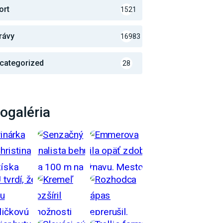
ort
1521
rávy
16983
categorized
28
ogaléria