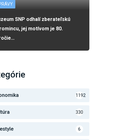
PRÁVY
zeum SNP odhalí zberateľskú
romincu, jej motívom je 80.
ročie…
egórie
onomika
1192
ltúra
330
festyle
6