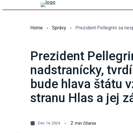
Home
Správy
Prezident Pellegri
nadstranícky, tvrd
bude hlava štátu 
stranu Hlas a jej 
2
min čítania
Dec 14, 2024