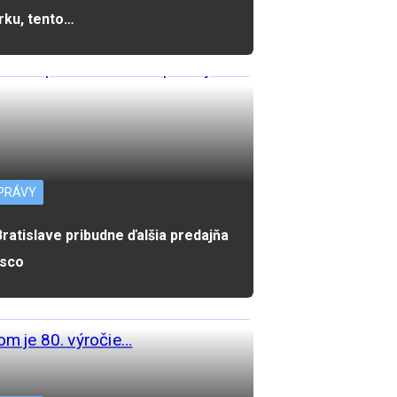
rku, tento…
PRÁVY
Bratislave pribudne ďalšia predajňa
sco