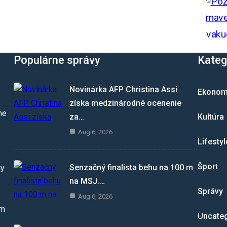
Populárne správy
Kateg
Novinárka AFP Christina Assi
Ekonom
získa medzinárodné ocenenie
me
za…
Kultúra
Aug 6, 2026
Lifestyl
Šport
Senzačný finalista behu na 100 m
dy
na MSJ.…
Správy
Aug 6, 2026
om
Uncate