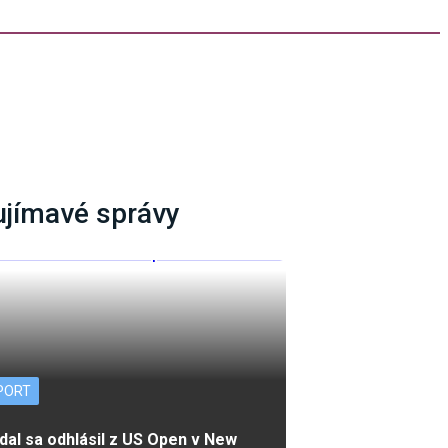
ujímavé správy
PORT
dal sa odhlásil z US Open v New