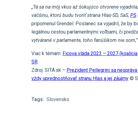
„Tá sa na môj vkus až šokujúco otvorene vyjadrila
väčšinu, ktorú budu tvoriť strana Hlas-SD, SaS,
PS
pripomenul Grendel. Poslanec sa vyjadril, že by bo
legálnou cestou parlamentnými voľbami, či predč
vytvárané v parlamente, toho fanúšikom nie som,”
Viac k témam:
Ficova vláda 2023 – 2027 (koalíc
SR
Zdroj: SITA.sk –
Prezident Pellegrini sa nespráva 
vždy uprednostňovať stranu Hlas a jej záujmy
© SI
Tags:
Slovensko