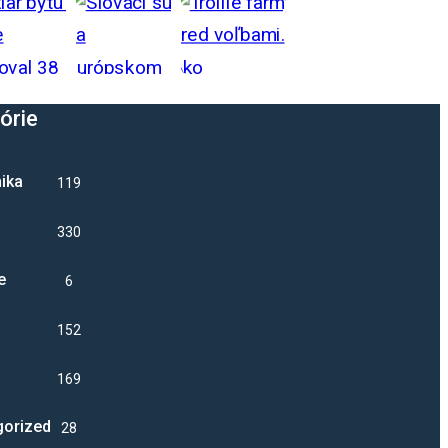
órie
ika
1192
330
e
6
1521
16983
gorized
28