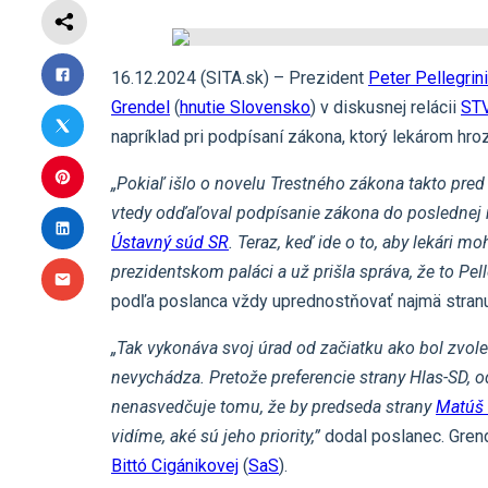
16.12.2024 (SITA.sk) – Prezident
Peter Pellegrini
Grendel
(
hnutie Slovensko
) v diskusnej relácii
ST
napríklad pri podpísaní zákona, ktorý lekárom hro
„Pokiaľ išlo o novelu Trestného zákona takto pred
vtedy odďaľoval podpísanie zákona do poslednej m
Ústavný súd SR
. Teraz, keď ide o to, aby lekári mo
prezidentskom paláci a už prišla správa, že to Pell
podľa poslanca vždy uprednostňovať najmä stra
„Tak vykonáva svoj úrad od začiatku ako bol zvol
nevychádza. Pretože preferencie strany Hlas-SD, od
nenasvedčuje tomu, že by predseda strany
Matúš 
vidíme, aké sú jeho priority,”
dodal poslanec. Grend
Bittó Cigánikovej
(
SaS
).