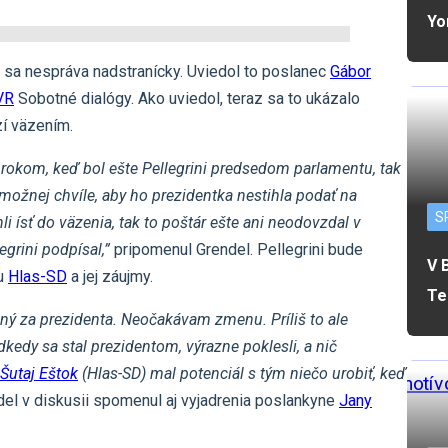
Yo
sa nespráva nadstranícky. Uviedol to poslanec
Gábor
VR
Sobotné dialógy. Ako uviedol, teraz sa to ukázalo
zí väzením.
 rokom, keď bol ešte Pellegrini predsedom parlamentu, tak
ožnej chvíle, aby ho prezidentka nestihla podať na
S
hli ísť do väzenia, tak to poštár ešte ani neodovzdal v
egrini podpísal,”
pripomenul Grendel. Pellegrini bude
V 
nu
Hlas-SD
a jej záujmy.
Te
ený za prezidenta. Neočakávam zmenu. Príliš to ale
kedy sa stal prezidentom, výrazne poklesli, a nič
Šutaj Eštok
(Hlas-SD) mal potenciál s tým niečo urobiť, keď
el v diskusii spomenul aj vyjadrenia poslankyne
Jany