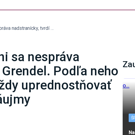
Prezident Pellegrini sa nespráva nadstranícky, tvrdí Grendel. Podľa neho bude hlava štátu vždy uprednostňovať stranu Hlas a jej záujmy
ni sa nespráva
Za
í Grendel. Podľa neho
vždy uprednostňovať
záujmy
Š
Na