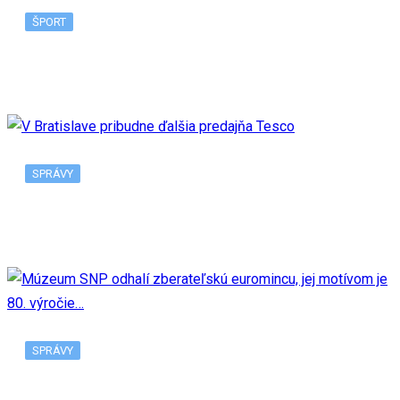
ŠPORT
Nadal sa odhlásil z US Open v New Yorku, tento…
SPRÁVY
V Bratislave pribudne ďalšia predajňa Tesco
SPRÁVY
Múzeum SNP odhalí zberateľskú euromincu, jej