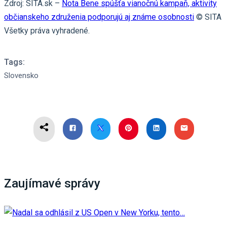
Zdroj: SITA.sk –
Nota Bene spúšťa vianočnú kampaň, aktivity
občianskeho združenia podporujú aj známe osobnosti
© SITA
Všetky práva vyhradené.
Tags:
Slovensko
Zaujímavé správy