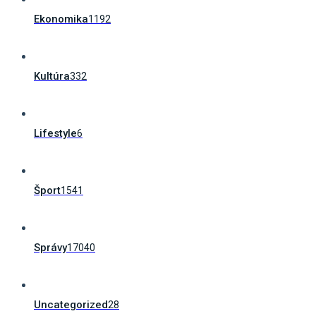
Ekonomika
1192
Kultúra
332
Lifestyle
6
Šport
1541
Správy
17040
Uncategorized
28