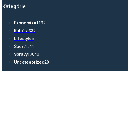
Kategórie
Ekonomika
1192
Kultúra
332
Lifestyle
6
Šport
1541
Správy
17040
Uncategorized
28