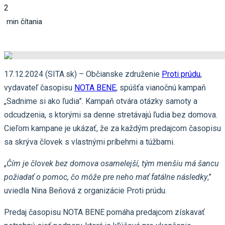
2
min čítania
17.12.2024 (SITA.sk) – Občianske združenie
Proti prúdu
,
vydavateľ časopisu
NOTA BENE
, spúšťa vianočnú kampaň
„Sadnime si ako ľudia”. Kampaň otvára otázky samoty a
odcudzenia, s ktorými sa denne stretávajú ľudia bez domova.
Cieľom kampane je ukázať, že za každým predajcom časopisu
sa skrýva človek s vlastnými príbehmi a túžbami.
„
Čím je človek bez domova osamelejší, tým menšiu má šancu
požiadať o pomoc, čo môže pre neho mať fatálne následky
,”
uviedla Nina Beňová z organizácie Proti prúdu.
Predaj časopisu NOTA BENE pomáha predajcom získavať