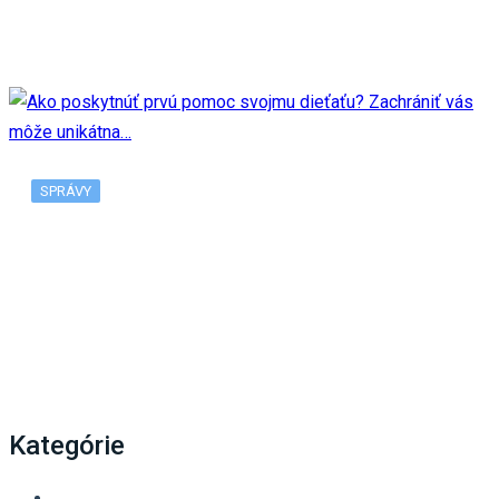
motívom je 80. výročie…
SPRÁVY
Ako poskytnúť prvú pomoc svojmu dieťaťu?
Zachrániť vás môže unikátna…
Kategórie