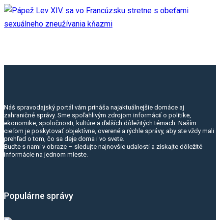
Náš spravodajský portál vám prináša najaktuálnejšie domáce aj
zahraničné správy. Sme spoľahlivým zdrojom informácií o politike,
ekonomike, spoločnosti, kultúre a ďalších dôležitých témach. Naším
cieľom je poskytovať objektívne, overené a rýchle správy, aby ste vždy mali
prehľad o tom, čo sa deje doma i vo svete.
Buďte s nami v obraze – sledujte najnovšie udalosti a získajte dôležité
informácie na jednom mieste.
Populárne správy