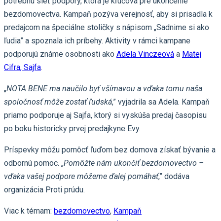
potrebnú sieť podpory, ktorá je kľúčová pre ukončenie
bezdomovectva. Kampaň pozýva verejnosť, aby si prisadla k
predajcom na špeciálne stoličky s nápisom „Sadnime si ako
ľudia” a spoznala ich príbehy. Aktivity v rámci kampane
podporujú známe osobnosti ako
Adela Vinczeová
a
Matej
Cifra, Sajfa
.
„
NOTA BENE ma naučilo byť všímavou a vďaka tomu naša
spoločnosť môže zostať ľudská
,” vyjadrila sa Adela. Kampaň
priamo podporuje aj Sajfa, ktorý si vyskúša predaj časopisu
po boku historicky prvej predajkyne Evy.
Príspevky môžu pomôcť ľuďom bez domova získať bývanie a
odbornú pomoc. „
Pomôžte nám ukončiť bezdomovectvo –
vďaka vašej podpore môžeme ďalej pomáhať
,” dodáva
organizácia Proti prúdu.
Viac k témam:
bezdomovectvo
,
Kampaň