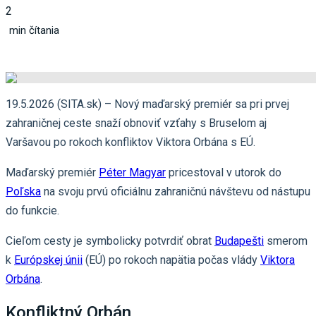
2
min čítania
19.5.2026 (SITA.sk) – Nový maďarský premiér sa pri prvej
zahraničnej ceste snaží obnoviť vzťahy s Bruselom aj
Varšavou po rokoch konfliktov Viktora Orbána s EÚ.
Maďarský premiér
Péter Magyar
pricestoval v utorok do
Poľska
na svoju prvú oficiálnu zahraničnú návštevu od nástupu
do funkcie.
Cieľom cesty je symbolicky potvrdiť obrat
Budapešti
smerom
k
Európskej únii
(EÚ) po rokoch napätia počas vlády
Viktora
Orbána
.
Konfliktný Orbán