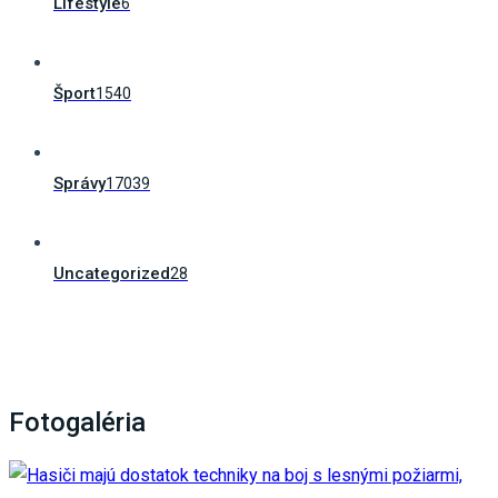
Lifestyle
6
Šport
1540
Správy
17039
Uncategorized
28
Fotogaléria