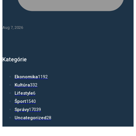
Aug 7, 2026
Kategórie
Ekonomika
1192
Kultúra
332
Lifestyle
6
Šport
1540
Správy
17039
Uncategorized
28