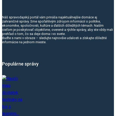
Náš spravodajský portál vám prináša najaktuálnejšie domáce aj
zahraničné správy. Sme spoľahlivým zdrojom informácií o politike,
ekonomike, spoločnosti, kultúre a ďalších dôležitých témach. Naším
cieľom je poskytovať objektívne, overené a rýchle správy, aby ste vždy mali
prehľad o tom, čo sa deje doma i vo svete.
Buďte s nami v obraze – sledujte najnovšie udalosti a získajte dôležité
informácie na jednom mieste.
Populárne správy