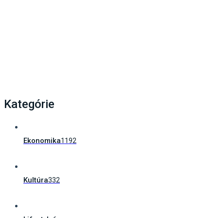
Ako poskytnúť prvú pomoc svojmu dieťaťu?
Zachrániť vás môže unikátna…
Kategórie
Ekonomika
1192
Kultúra
332