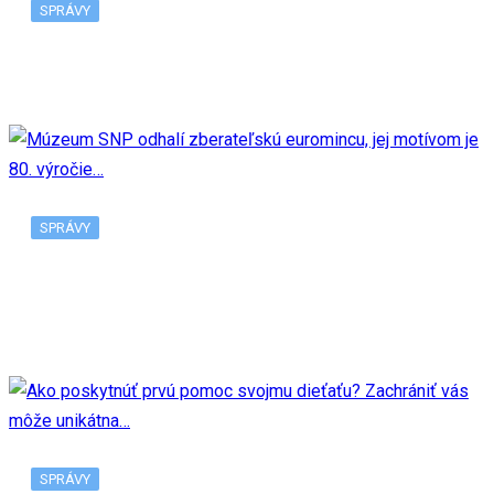
SPRÁVY
V Bratislave pribudne ďalšia predajňa Tesco
SPRÁVY
Múzeum SNP odhalí zberateľskú euromincu, jej
motívom je 80. výročie…
SPRÁVY