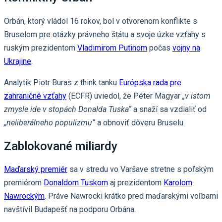
Orbán, ktorý vládol 16 rokov, bol v otvorenom konflikte s
Bruselom pre otázky právneho štátu a svoje úzke vzťahy s
ruským prezidentom
Vladimirom Putinom
počas
vojny na
Ukrajine
.
Analytik Piotr Buras z think tanku
Európska rada pre
zahraničné vzťahy
(ECFR) uviedol, že Péter Magyar
„v istom
zmysle ide v stopách Donalda Tuska“
a snaží sa vzdialiť od
„neliberálneho populizmu“
a obnoviť dôveru Bruselu.
Zablokované miliardy
Maďarský premiér
sa v stredu vo Varšave stretne s poľským
premiérom
Donaldom Tuskom
aj prezidentom
Karolom
Nawrockým
. Práve Nawrocki krátko pred maďarskými voľbami
navštívil Budapešť na podporu Orbána.