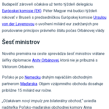
Budapešť zároveň očakáva už tento týždeň delegáciu
Európskej komisie (EK)
. Péter Magyar má budúci týždeň
rokovať v Bruseli s predsedníčkou Európskej komisie
Ursulou
von der Leyenovou
o uvoľnení miliárd eur zadržaných pre
porušovanie princípov právneho štátu počas Orbánovej vlády.
Šesť ministrov
Nového premiéra na ceste sprevádza šesť ministrov vrátane
šéfky diplomacie
Anity Orbánovej
, ktorá nie je príbuzná s
Viktorom Orbánom.
Poľsko je po
Nemecku
druhým najväčším obchodným
partnerom
Maďarska
. Objem vzájomného obchodu dosahuje
približne 15 miliárd eur ročne.
„Očakávam nový impulz pre bilaterálny obchod,“
uviedla
riaditeľka Poľsko-maďarskej obchodnej komory Anna